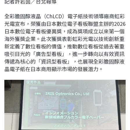
記者許若茵／台北報導
c
n
r
n
p
e
e
e
k
y
全彩膽固醇液晶（ChLCD）電子紙技術領導廠商虹彩
b
a
e
L
光電宣布，榮獲由日本數位電子看板聯盟主辦的2026
o
d
d
i
日本數位電子看板優異獎，成為獎項成立以來第一個
o
s
I
n
海外獲獎企業。此次獲獎表彰虹彩光電以技術創新重
k
n
k
新定義了數位看板的價值，推動數位看板從過去著重
吸引目光的「廣告型看板」，進一步轉向以有效資訊
傳遞為核心的「資訊型看板」，也展現全彩膽固醇液
晶電子紙在日本商用顯示市場的發展潛力。