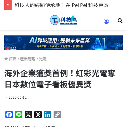
科技人的經驗傳承地！在 Pei Pei 科技專區，與學弟妹交流最硬核的技術
首頁
/
產業應用
/
光電
海外企業獲獎首例！虹彩光電奪
日本數位電子看板優異獎
2026-06-12
F
L
X
T
L
C
a
i
h
i
o