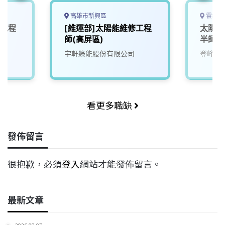
高雄市新興區
雲林縣
修工程
[維運部]太陽能維修工程
太陽能
師(高屏區)
半師、
宇軒綠能股份有限公司
登峰綠
看更多職缺
發佈留言
很抱歉，必須
登入
網站才能發佈留言。
最新文章