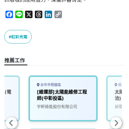
F
L
X
T
L
C
a
i
h
i
o
c
n
r
n
p
e
e
e
k
y
虹彩光電
b
a
e
L
o
d
d
i
o
s
I
n
推薦工作
k
n
k
台中市梧棲區
高雄市
)(電
[維運部]太陽能維修工程
太陽能
師(中彰投區)
洽)
宇軒綠能股份有限公司
昶尊工