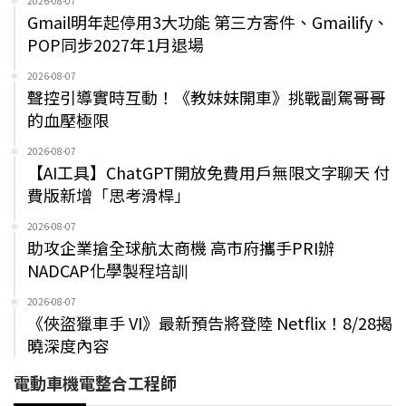
2026-08-07
Gmail明年起停用3大功能 第三方寄件、Gmailify、
POP同步2027年1月退場
2026-08-07
聲控引導實時互動！《教妹妹開車》挑戰副駕哥哥
的血壓極限
2026-08-07
【AI工具】ChatGPT開放免費用戶無限文字聊天 付
費版新增「思考滑桿」
2026-08-07
助攻企業搶全球航太商機 高市府攜手PRI辦
NADCAP化學製程培訓
2026-08-07
《俠盜獵車手 VI》最新預告將登陸 Netflix！8/28揭
曉深度內容
電動車機電整合工程師