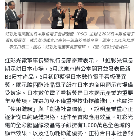
虹彩光電榮獲由日本數位電子看板聯盟（DSC）主辦之2026日本數位電子
看板優異獎，成為獎項成立以來第一個海外獲獎企業。圖左：DSC常務理
事江口靖二、圖右：虹彩光電董事長廖奇璋 。（圖／虹彩光電提供）
虹彩光電董事長暨執行長廖奇璋表示，「虹彩光電長
期深耕日本市場，5月底東京辦公室開幕並發表最新
B3尺寸產品，6月初即獲得日本數位電子看板優異
獎，顯示膽固醇液晶電子紙在日本的商用顯示市場備
受肯定。日本數位電子看板獎是日本顯示產業的重要
年度獎項，評選角度不僅重視技術持續進化，也關注
『使用體驗』與『創造社會價值』，說明產業重心正
逐漸從單純硬體規格，延伸至實際應用效益。虹彩光
電的全彩膽固醇液晶電子紙擁有1,600萬色全色域的
顯示效果，以及低功耗節能優勢，正符合日本社會對