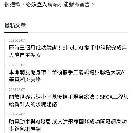
很抱歉，必須
登入
網站才能發佈留言。
最新文章
2026-08-07
歷時三個月成功驗證！Shield AI 攜手中科院完成無
人機自主搜索
2026-08-07
本命萌友隨身帶！華碩攜手三麗鷗跨界聯名大玩AI
筆電潮流美學
2026-08-07
開放世界音速小子幕後推手現身說法：SEGA工程師
給新鮮人的求職建議
2026-08-07
助電動車與AI發展 成大洪飛義團隊成功開發超高功
率鋁包銅導線