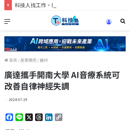
科技人找工作，就到TECH+ 科技專區!
首頁
/
產業應用
/
醫材
廣達攜手開南大學 AI音療系統可
改善自律神經失調
2024-07-29
F
L
X
T
L
C
a
i
h
i
o