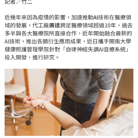
記者／竹二
c
n
r
n
p
e
e
e
k
y
近幾年來因為疫情的影響，加速推動
AI
技術在醫療領
b
a
e
L
域的發展，代工廠
廣達
跨足醫療領域超過10年，過去
o
d
d
i
多半與各大醫療院所直接合作，近年開始融合最新的
o
s
I
n
AI技術，推出各類衍生應用成果，近日攜手開南大學
k
n
k
健康照護管理學院針對「自律神經失調AI音療系統」
投入開發、進行研究。