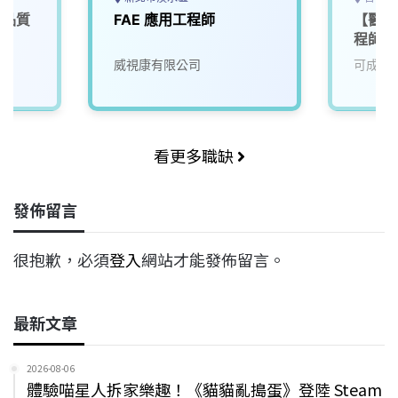
商品質
FAE 應用工程師
【醫材
程師/
威視康有限公司
可成科
看更多職缺
發佈留言
很抱歉，必須
登入
網站才能發佈留言。
最新文章
2026-08-06
體驗喵星人拆家樂趣！《貓貓亂搗蛋》登陸 Steam