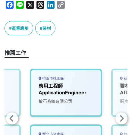
F
L
X
T
L
C
a
i
h
i
o
c
n
r
n
p
e
e
e
k
y
產業應用
醫材
b
a
e
L
o
d
d
i
o
s
I
n
推薦工作
k
n
k
桃園市桃園區
新北市
應用工程師
醫材法規
ApplicationEngineer
Affair
敏石系統有限公司
冠京生
新北市淡水區
台南市