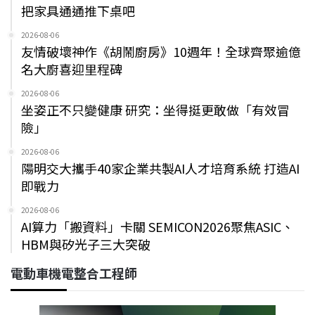
把家具通通推下桌吧
2026-08-06
友情破壞神作《胡鬧廚房》10週年！全球齊聚逾億
名大廚喜迎里程碑
2026-08-06
坐姿正不只變健康 研究：坐得挺更敢做「有效冒
險」
2026-08-06
陽明交大攜手40家企業共製AI人才培育系統 打造AI
即戰力
2026-08-06
AI算力「搬資料」卡關 SEMICON2026聚焦ASIC、
HBM與矽光子三大突破
電動車機電整合工程師