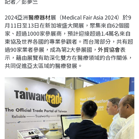
記者／彭夢竺
c
n
r
n
p
e
e
e
k
y
2024亞洲
醫療器材
展（Medical Fair Asia 2024）於9
b
a
e
L
月11日至13日在新加坡盛大開展，聚集來自62個國
o
d
d
i
家、超過1000家參展商，預計迎接超過1.4萬名來自
o
s
I
n
東協及世界各國的專業參觀者。而台灣部分，共有超
k
n
k
過90家業者參展，成為第2大參展國，
外貿協會
表
示，藉由展覽有助深化雙方在醫療領域的合作關係，
共同促進亞太區域的醫療發展。