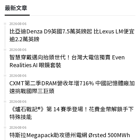
最新文章
2026-08-06
比亞迪Denza D9英國7.5萬英鎊起 比Lexus LM便宜
逾2.2萬英鎊
2026-08-06
智慧穿戴邁向抬頭世代！台灣大電信獨賣 Even
Realities AI 眼鏡套裝
2026-08-06
CXMT第二季DRAM營收年增716% 中國記憶體廠加
速挑戰國際三巨頭
2026-08-06
《爐石戰記®》第 14 賽季登場！花費金幣解鎖手下
特殊技能
2026-08-06
特斯拉Megapack助攻德州電網 Ørsted 500MWh