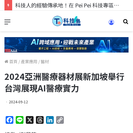
科技人的經驗傳承地！在 Pei Pei 科技專區，與學弟妹交流最硬核的技術
首頁
/
產業應用
/
醫材
2024亞洲醫療器材展新加坡舉行
台灣展現AI醫療實力
2024-09-12
F
L
X
T
L
C
a
i
h
i
o