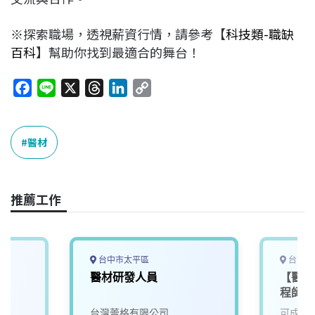
※探索職場，透視薪資行情，請參考【
科技類-職缺
百科
】幫助你找到最適合的舞台！
F
L
X
T
L
C
a
i
h
i
o
c
n
r
n
p
e
e
e
k
y
醫材
b
a
e
L
o
d
d
i
o
s
I
n
推薦工作
k
n
k
台中市太平區
台南市
醫材研發人員
【醫材
程師/
台灣蕾格有限公司
可成科