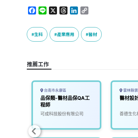
F
L
X
T
L
C
a
i
h
i
o
c
n
r
n
p
e
e
e
k
y
生科
產業應用
醫材
b
a
e
L
o
d
d
i
o
s
I
n
推薦工作
k
n
k
台南市永康區
雲林縣褒
品保類-醫材品保QA工
醫材設
程師
可成科技股份有限公司
善德生化