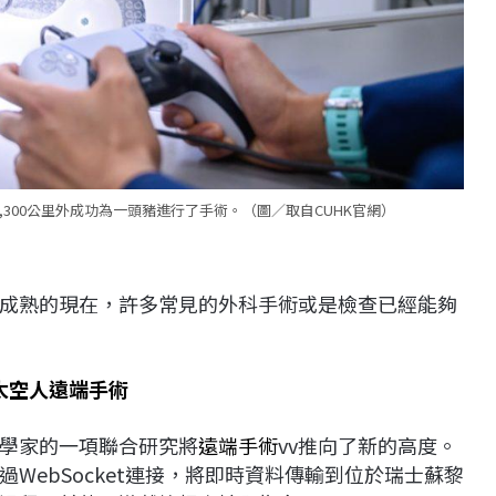
在9,300公里外成功為一頭豬進行了手術。（圖／取自CUHK官網）
成熟的現在，許多常見的外科手術或是檢查已經能夠
太空人遠端手術
學家的一項聯合研究將
遠端手術
vv推向了新的高度。
WebSocket連接，將即時資料傳輸到位於瑞士蘇黎