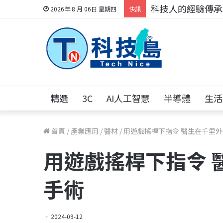
科技人的經驗傳承地
2026年 8 月 06日 星期四
快訊
精選
3C
AI人工智慧
半導體
生活
首頁
/
產業應用
/
醫材
/
用遊戲搖桿下指令 醫生在千里
用遊戲搖桿下指令 
手術
2024-09-12