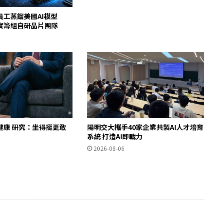
員工蒸餾美國AI模型
c證實籌組自研晶片團隊
健康 研究：坐得挺更敢
陽明交大攜手40家企業共製AI人才培育
」
系統 打造AI即戰力
2026-08-06