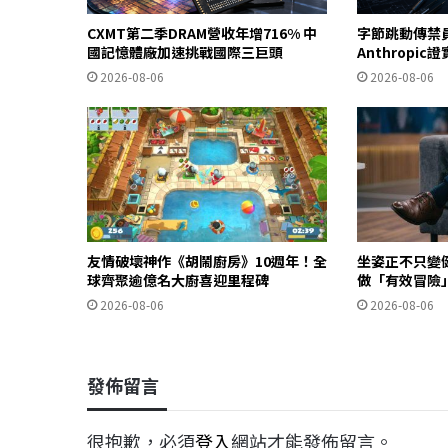
CXMT第二季DRAM營收年增716% 中
字節跳動傳禁
國記憶體廠加速挑戰國際三巨頭
Anthropi
2026-08-06
2026-08-06
友情破壞神作《胡鬧廚房》10週年！全
坐姿正不只變
球齊聚逾億名大廚喜迎里程碑
做「有效冒險
2026-08-06
2026-08-06
發佈留言
很抱歉，必須
登入
網站才能發佈留言。