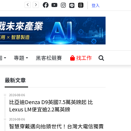
登入
園
專題
黑客松競賽
找工作
最新文章
2026-08-06
比亞迪Denza D9英國7.5萬英鎊起 比
Lexus LM便宜逾2.2萬英鎊
2026-08-06
智慧穿戴邁向抬頭世代！台灣大電信獨賣