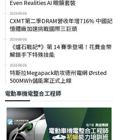
Even Realities AI 眼鏡套裝
2026-08-06
CXMT第二季DRAM營收年增716% 中國記
憶體廠加速挑戰國際三巨頭
2026-08-06
《爐石戰記®》第 14 賽季登場！花費金幣
解鎖手下特殊技能
2026-08-06
特斯拉Megapack助攻德州電網 Ørsted
500MWh儲能案正式上線
電動車機電整合工程師