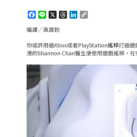
F
L
X
T
L
C
a
i
h
i
o
編譯／高晟鈞
c
n
r
n
p
e
e
e
k
y
你或許用過Xbox或者PlayStation
搖桿
打過遊
b
a
e
L
港的Shannon Chan醫生便使用遊戲搖桿，
o
d
d
i
o
s
I
n
k
n
k