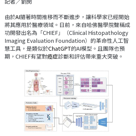
記者／劉閔
c
n
r
n
p
e
e
e
k
y
由於
AI
隨著時間推移而不斷進步，讓科學家已經開始
b
a
e
L
將其應用於醫療領域。日前，來自哈佛醫學院聲稱成
o
d
d
i
功開發出名為「CHIEF」（Clinical Histopathology
o
s
I
n
Imaging Evaluation Foundation）的革命性人工智
k
n
k
慧工具，是類似於
ChatGPT
的AI模型。且團隊也預
期，CHIEF有望對
癌症
診斷和評估帶來重大突破。