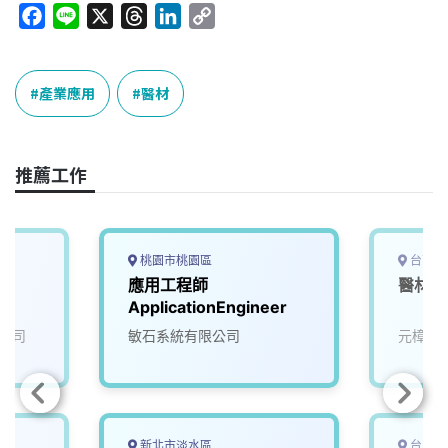
F
L
X
T
L
C
a
i
h
i
o
c
n
r
n
p
e
e
e
k
y
產業應用
醫材
b
a
e
L
o
d
d
i
o
s
I
n
推薦工作
k
n
k
桃園市桃園區
台南市
應用工程師
醫材開
ApplicationEngineer
公司
敏石系統有限公司
元樟生
新北市淡水區
台中市