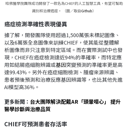
哈佛醫學院團隊成功開發了一款名為CHIEF的人工智慧工具，有望可幫助
識別和治療癌症。 （圖／取自
Github
）
癌症檢測準確性表現優異
據了解，開發團隊使用超過1,500萬張未標記圖像、
以及6萬張全息圖像來訓練CHIEF，使其能從整體解
析圖像而非只注意到特定區域。而在實際測試中也發
現，CHIEF在癌症檢測達近94%的準確率，而特定應
用如結腸癌細胞辨識或
基因
突變預測的準確率更是高
達99.43%。另外在癌症細胞檢測、腫瘤來源辨識、
患者預後預測和治療反應基因辨識等，也比其他先進
AI模型高36%。
更多新聞：
台大團隊解決配戴AR「頭暈噁心」 提升
醫學診斷與治療品質
CHIEF
可預測患者存活率