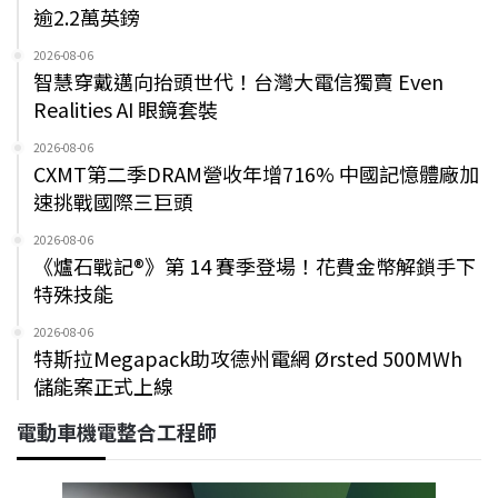
逾2.2萬英鎊
2026-08-06
智慧穿戴邁向抬頭世代！台灣大電信獨賣 Even
Realities AI 眼鏡套裝
2026-08-06
CXMT第二季DRAM營收年增716% 中國記憶體廠加
速挑戰國際三巨頭
2026-08-06
《爐石戰記®》第 14 賽季登場！花費金幣解鎖手下
特殊技能
2026-08-06
特斯拉Megapack助攻德州電網 Ørsted 500MWh
儲能案正式上線
電動車機電整合工程師