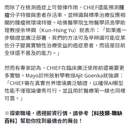
而除了在檢測癌症上可發揮作用，CHIEF還能預測
腫
瘤
分子特徵與患者存活率，並辨識與標準治療反應相
關的腫瘤微環境特徵。哈佛醫學院生物醫學訊息學助
理教授余坤興（Kun-Hsing Yu）就表示：「如果進一
步驗證並廣泛部署，我們的方法可及早辨識可能從某
些分子變異實驗性治療受益的癌症患者，而這是目前
全球還不普及的能力。」
然而有專家認為，CHIEF在臨床廣泛使用前還需要更
多實驗。Mayo診所放射學教授Ajit Goenka就強調：
「CHIEF需在真實世界環境廣泛驗證，以確保AI模型
性能不僅理論優秀可行，並且用於醫療第一線也同樣
可靠。」
※探索職場，透視薪資行情，請參考【
科技類-職缺
百科
】幫助你找到最適合的舞台！