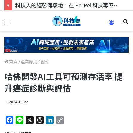
科技人的經驗傳承地！在 Pei Pei 科技專區，與學弟妹交流最硬核的技術
首頁
/
產業應用
/
醫材
哈佛開發AI工具可預測存活率 提
升癌症診斷與評估
2024-10-22
F
L
X
T
L
C
a
i
h
i
o