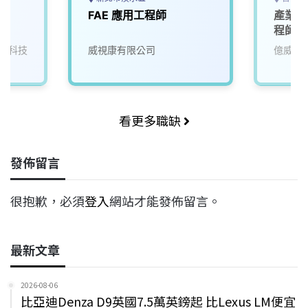
師
FAE 應用工程師
產業應
程師
電科技
威視康有限公司
億威電
看更多職缺
發佈留言
很抱歉，必須
登入
網站才能發佈留言。
最新文章
2026-08-06
比亞迪Denza D9英國7.5萬英鎊起 比Lexus LM便宜