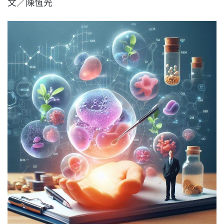
文／陳恆光
c
n
r
n
p
e
e
e
k
y
b
a
e
L
o
d
d
i
o
s
I
n
k
n
k