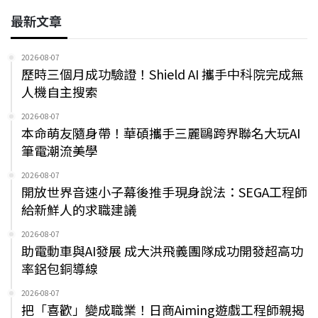
最新文章
2026-08-07
歷時三個月成功驗證！Shield AI 攜手中科院完成無
人機自主搜索
2026-08-07
本命萌友隨身帶！華碩攜手三麗鷗跨界聯名大玩AI
筆電潮流美學
2026-08-07
開放世界音速小子幕後推手現身說法：SEGA工程師
給新鮮人的求職建議
2026-08-07
助電動車與AI發展 成大洪飛義團隊成功開發超高功
率鋁包銅導線
2026-08-07
把「喜歡」變成職業！日商Aiming遊戲工程師親揭