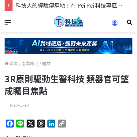
科技人的經驗傳承地！在 Pei Pei 科技專區，與學弟妹交流最硬核的技術
首頁
/
產業應用
/
醫材
3R原則驅動生醫科技 類器官可望
成矚目焦點
2023-11-20
F
L
X
T
L
C
a
i
h
i
o