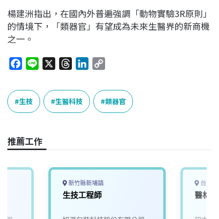
楊建洲指出，在國內外普遍強調「動物實驗3R原則」
的情境下，「類器官」有望成為未來生醫界的新商機
之一。
F
L
X
T
L
C
a
i
h
i
o
c
n
r
n
p
e
e
e
k
y
生技
生醫科技
類器官
b
a
e
L
o
d
d
i
o
s
I
n
推薦工作
k
n
k
新竹縣新埔鎮
台中市
師
生技工程師
醫材儲