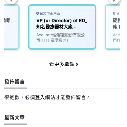
台北市南港區
台北市
工程師
VP (or Director) of RD_
硬體工
知名醫療器材大廠
廠 (30
(3007483)
Accurate愛客獵股份有限公
Accu
司(1111 高階獵才)
司(111
看更多職缺
發佈留言
很抱歉，必須
登入
網站才能發佈留言。
最新文章