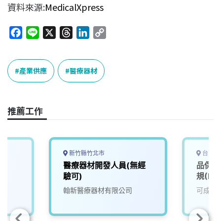
資料來源:
MedicalXpress
F
L
X
T
L
C
a
i
h
i
o
c
n
r
n
p
e
e
e
k
y
產業供應
醫療器材
b
a
e
L
o
d
d
i
o
s
I
n
推薦工作
k
n
k
新竹縣竹北市
台南市
師
醫療器材開發人員(無經
品保類
驗可)
規(RA
翰新醫療器材有限公司
可成科