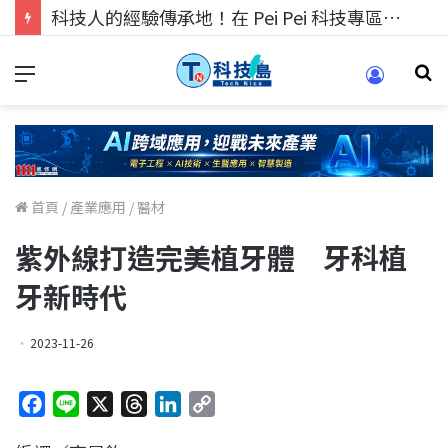
科技人的經驗傳承地！在 Pei Pei 科技專區，與學弟妹交流最硬核的技術
首頁
/
產業應用
/
醫材
紫外線打造完美植牙體 牙科植
牙新時代
2023-11-26
F
L
X
T
L
C
a
i
h
i
o