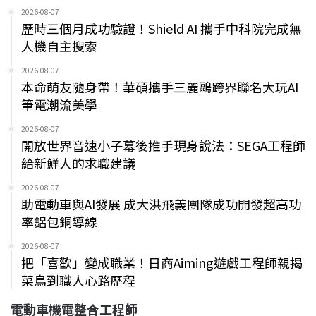
2026-08-07
歷時三個月成功驗證！Shield AI 攜手中科院完成無
人機自主搜索
2026-08-07
本命萌友隨身帶！華碩攜手三麗鷗跨界聯名大玩AI
筆電潮流美學
2026-08-07
開放世界音速小子幕後推手現身說法：SEGA工程師
給新鮮人的求職建議
2026-08-07
助電動車與AI發展 成大洪飛義團隊成功開發超高功
率鋁包銅導線
2026-08-07
把「喜歡」變成職業！日商Aiming遊戲工程師親揭
菜鳥到職人心路歷程
電動車機電整合工程師