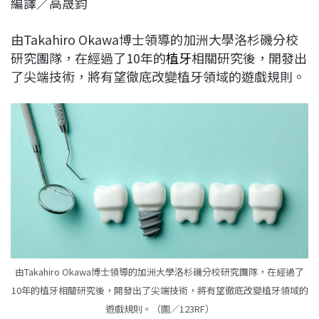
編譯／高晟鈞
c
n
r
n
p
e
e
e
k
y
由Takahiro Okawa博士領導的加洲大學洛杉磯分校
b
a
e
L
研究團隊，在經過了10年的
植牙
相關研究後，開發出
o
d
d
i
了尖端技術，將有望徹底改變植牙領域的遊戲規則。
o
s
I
n
k
n
k
由Takahiro Okawa博士領導的加洲大學洛杉磯分校研究團隊，在經過了
10年的植牙相關研究後，開發出了尖端技術，將有望徹底改變植牙領域的
遊戲規則。（圖／123RF）