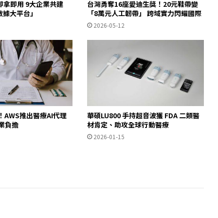
拿即用 9大企業共建
台灣勇奪16座愛迪生獎！20元鞋帶變
數據大平台」
「8萬元人工韌帶」 跨域實力閃耀國際
2026-05-12
！AWS推出醫療AI代理
華碩LU800 手持超音波獲 FDA 二類醫
業負擔
材肯定、助攻全球行動醫療
2026-01-15