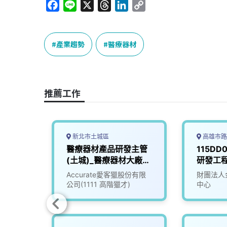
F
L
X
T
L
C
a
i
h
i
o
c
n
r
n
p
e
e
e
k
y
產業趨勢
醫療器材
b
a
e
L
o
d
d
i
o
s
I
n
推薦工作
k
n
k
新北市土城區
高雄市路
材產品
醫療器材產品研發主管
115DD
(土城)_醫療器材大廠
研發工
(3010155)
Accurate愛客獵股份有限
財團法人
公司(1111 高階獵才)
中心