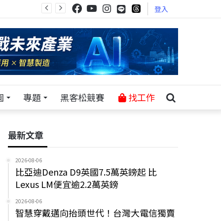
登入
園
專題
黑客松競賽
找工作
最新文章
2026-08-06
比亞迪Denza D9英國7.5萬英鎊起 比
Lexus LM便宜逾2.2萬英鎊
2026-08-06
智慧穿戴邁向抬頭世代！台灣大電信獨賣