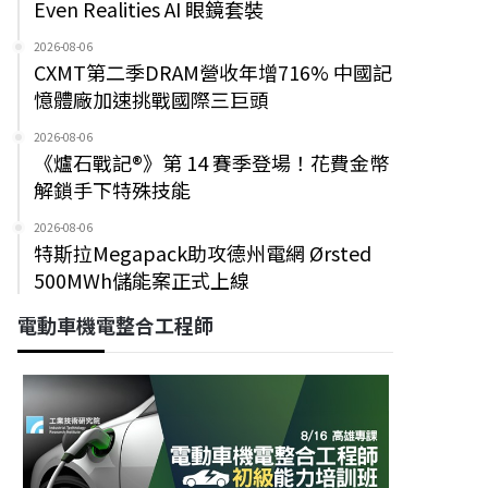
Even Realities AI 眼鏡套裝
2026-08-06
CXMT第二季DRAM營收年增716% 中國記
憶體廠加速挑戰國際三巨頭
2026-08-06
《爐石戰記®》第 14 賽季登場！花費金幣
解鎖手下特殊技能
2026-08-06
特斯拉Megapack助攻德州電網 Ørsted
500MWh儲能案正式上線
電動車機電整合工程師