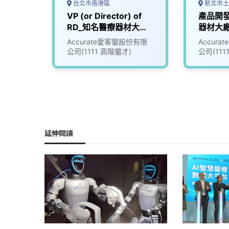
台北市南港區
新北市土
療器材
VP (or Director) of
產品開
0)
RD_知名醫療器材大廠
器材大廠 
(3007483)
究院
Accurate愛客獵股份有限
Accur
公司(1111 高階獵才)
公司(111
延伸閱讀