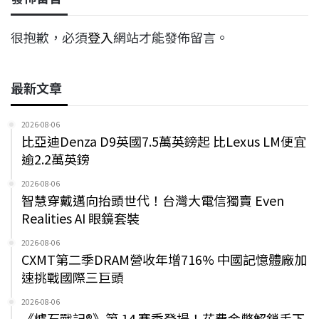
很抱歉，必須
登入
網站才能發佈留言。
最新文章
2026-08-06
比亞迪Denza D9英國7.5萬英鎊起 比Lexus LM便宜
逾2.2萬英鎊
2026-08-06
智慧穿戴邁向抬頭世代！台灣大電信獨賣 Even
Realities AI 眼鏡套裝
2026-08-06
CXMT第二季DRAM營收年增716% 中國記憶體廠加
速挑戰國際三巨頭
2026-08-06
《爐石戰記®》第 14 賽季登場！花費金幣解鎖手下