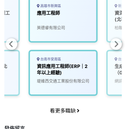
高雄市新興區
新北市
資深工
應用工程師
資深監
(北區)
英德睿有限公司
柏聯科
台南市安南區
台北市
(北
資訊應用工程師(ERP｜2
生成式
年以上經驗)
（GenA
LLM／
堤維西交通工業股份有限公司
網訊電
看更多職缺
發佈留言