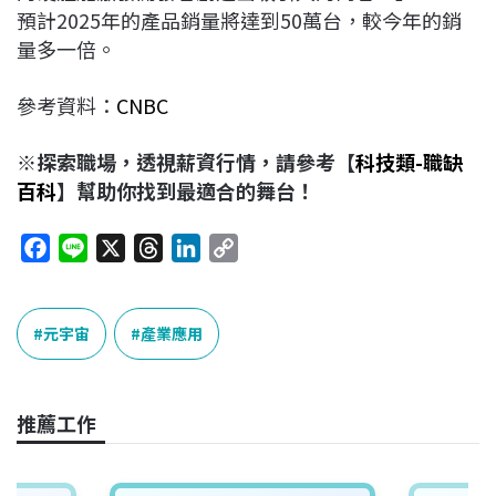
預計2025年的產品銷量將達到50萬台，較今年的銷
量多一倍。
參考資料：
CNBC
※探索職場，透視薪資行情，請參考【
科技類-職缺
百科
】幫助你找到最適合的舞台！
F
L
X
T
L
C
a
i
h
i
o
c
n
r
n
p
e
e
e
k
y
元宇宙
產業應用
b
a
e
L
o
d
d
i
o
s
I
n
推薦工作
k
n
k