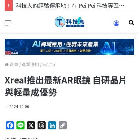
科技人的經驗傳承地！在 Pei Pei 科技專區，與學弟妹交流最硬核的技術
首頁
/
產業應用
/
元宇宙
Xreal推出最新AR眼鏡 自研晶片
與輕量成優勢
2024-12-06
F
L
X
T
L
C
a
i
h
i
o