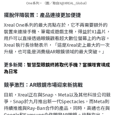
One系列。（圖／取自X@XREAL_Global）
擺脫伴隨裝置：產品連接更加便捷
Xreal One系列的最大亮點在於，它不再需要額外的
裝置來連接手機、筆電或遊戲主機，得益於X1晶片，
用戶可以直接透過眼鏡觀看超大數位螢幕上的內容。
Xreal 執行長徐馳表示，「這是Xreal史上最大的一次
升級，也可能是消費級AR眼鏡領域的最大突破。」
更多新聞：
智慧型眼鏡終將取代手機？當擴增實境成
為日常
競爭激烈：AR
眼鏡市場迎來新挑戰
目前，Xreal正在與Snap、Meta以及其他科技公司競
爭，Snap於九月推出新一代Spectacles，而Meta則
持續推進與Ray-Ban合作的產品，同時，高通也在與
Google和Samsung合作開發AR眼鏡。徐馳指出：