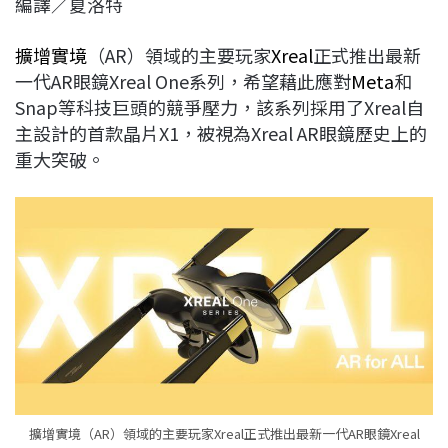
編譯／夏洛特
c
n
r
n
p
e
e
e
k
y
擴增實境
（AR）領域的主要玩家
Xreal
正式推出最新
b
a
e
L
一代AR眼鏡Xreal One系列，希望藉此應對
Meta
和
o
d
d
i
Snap等科技巨頭的競爭壓力，該系列採用了Xreal自
o
s
I
n
主設計的首款晶片X1，被視為Xreal AR眼鏡歷史上的
k
n
k
重大突破。
擴增實境（AR）領域的主要玩家Xreal正式推出最新一代AR眼鏡Xreal