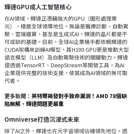
輝達GPU
成人工智慧核心
在AI領域，輝達正憑藉強大的GPU（圖形處理單
元），穩居全球領導地位。無論是醫療診斷、自動駕
駛、雲端運算，甚至是生成式AI，輝達的晶片都是不
可或缺的基礎。目前，全球AI企業幾乎都依賴輝達的
CUDA架構來訓練AI模型，其H100 GPU更是推動大型
語言模型（LLM）及自動駕駛技術的關鍵動力。輝達
還透過TensorRT、DeepStream等開發工具，為AI
企業提供完整的技術支援，使其成為AI領域的無可取
代者。
更多新聞：
英特爾揭發對手致命漏洞！AMD 78個缺
陷無解、輝達問題更嚴重
Omniverse
打造沉浸式未來
除了AI之外，輝達也在元宇宙領域佔據領先地位。透