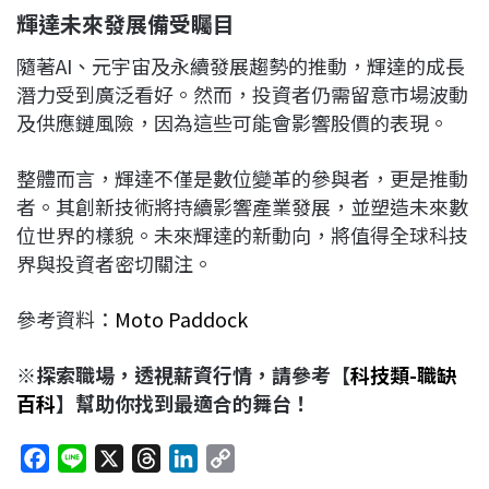
輝達未來發展備受矚目
隨著AI、元宇宙及永續發展趨勢的推動，輝達的成長
潛力受到廣泛看好。然而，投資者仍需留意市場波動
及供應鏈風險，因為這些可能會影響股價的表現。
整體而言，輝達不僅是數位變革的參與者，更是推動
者。其創新技術將持續影響產業發展，並塑造未來數
位世界的樣貌。未來輝達的新動向，將值得全球科技
界與投資者密切關注。
參考資料：
Moto Paddock
※探索職場，透視薪資行情，請參考【
科技類-職缺
百科
】幫助你找到最適合的舞台！
F
L
X
T
L
C
a
i
h
i
o