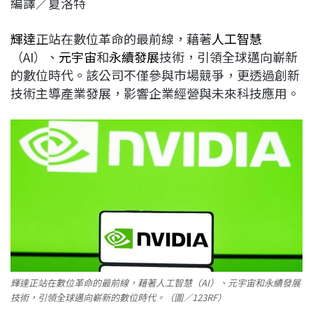
編譯／夏洛特
c
n
r
n
p
e
e
e
k
y
輝達
正站在數位革命的最前線，藉著
人工智慧
b
a
e
L
（AI）、
元宇宙
和
永續發展
技術，引領全球邁向嶄新
o
d
d
i
的數位時代。該公司不僅參與市場競爭，更透過創新
o
s
I
n
技術主導產業發展，影響企業經營與未來科技應用。
k
n
k
輝達正站在數位革命的最前線，藉著人工智慧（AI）、元宇宙和永續發展
技術，引領全球邁向嶄新的數位時代。（圖／123RF）