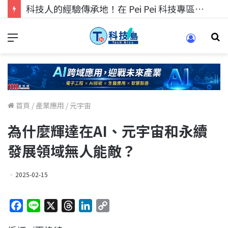
科技人的經驗傳承地！在 Pei Pei 科技專區，與學弟妹交流最硬核的技術
首頁
/
產業應用
/
元宇宙
為什麼輝達在AI、元宇宙和永續
發展領域無人能敵？
2025-02-15
F
L
X
T
L
C
a
i
h
i
o