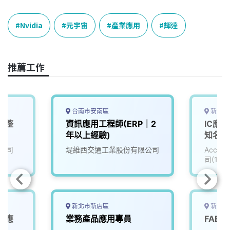
c
n
r
n
p
e
e
e
k
y
Nvidia
元宇宙
產業應用
輝達
b
a
e
L
o
d
d
i
o
s
I
n
推薦工作
k
n
k
台南市安南區
新北市
電整
資訊應用工程師(ERP｜2
IC應用
年以上經驗)
知名公司
公司
堤維西交通工業股份有限公司
Accu
司(111
新北市新店區
新北市
業應
業務產品應用專員
FAE