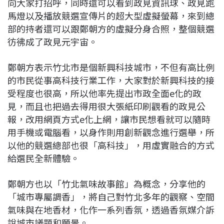
向大家打招呼，同時還可以看到政見資訊球、政見跑
馬燈以及播放競選宣傳片的超大型虛擬螢幕，來到總
部的持者還可以跟鄭朝方的虛擬分身合照，整個競選
彷彿成了政見元宇宙。
鄭朝方表示竹北市是個新興科技城市，不但有高比例
的市民從事高科技行業工作，大家對於新興科技的接
受程度也很高，所以他率先提出市政全面e化的政
見，而且也把過去得用很大張紙印刷觀看的政見公
報，改用網頁方式e化上網，讓市民想看就可以隨時
用手機或電腦看，以身作則用創新觀念進行選舉，所
以他的競選總部也很「高科技」，用虛實融合的方式
給選民全新體驗。
鄭朝方也以「竹北氣味故事館」為概念，分享他的
「城市專屬調香」，將自己對竹北多年的觀察、空間
氣味與在地香材，化作一系列香氛，透過香氛媒介訴
說城市議題和願景。