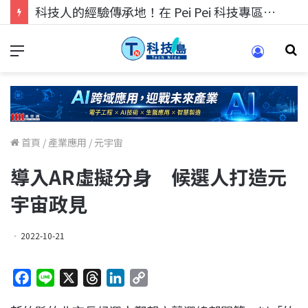
科技人找工作，就到TECH+ 科技專區!
首頁
/
產業應用
/
元宇宙
導入AR虛擬分身 候選人打造元
宇宙政見
2022-10-21
F
L
X
T
L
C
a
i
h
i
o