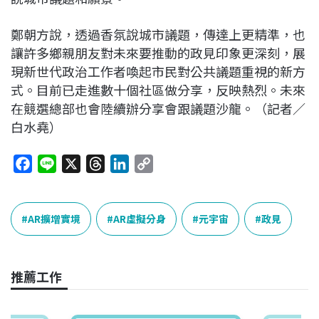
鄭朝方說，透過香氛說城市議題，傳達上更精準，也
讓許多鄉親朋友對未來要推動的政見印象更深刻，展
現新世代政治工作者喚起市民對公共議題重視的新方
式。目前已走進數十個社區做分享，反映熱烈。未來
在競選總部也會陸續辦分享會跟議題沙龍。（記者／
白水堯）
F
L
X
T
L
C
a
i
h
i
o
c
n
r
n
p
e
e
e
k
y
AR擴增實境
AR虛擬分身
元宇宙
政見
b
a
e
L
o
d
d
i
o
s
I
n
推薦工作
k
n
k