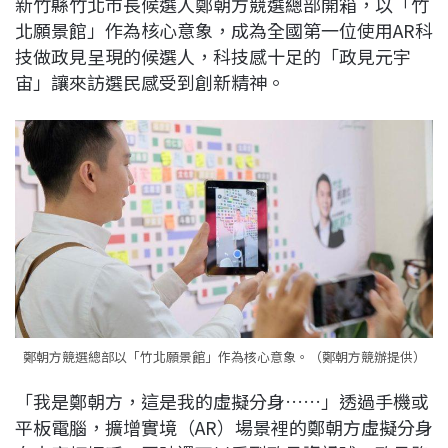
新竹縣竹北市長候選人鄭朝方競選總部開箱，以「竹
c
n
r
n
p
北願景館」作為核心意象，成為全國第一位使用AR科
e
e
e
k
y
技做政見呈現的候選人，科技感十足的「政見元宇
b
a
e
L
宙」讓來訪選民感受到創新精神。
o
d
d
i
o
s
I
n
k
n
k
鄭朝方競選總部以「竹北願景館」作為核心意象。（鄭朝方競辦提供）
「我是鄭朝方，這是我的虛擬分身……」透過手機或
平板電腦，擴增實境（AR）場景裡的鄭朝方虛擬分身