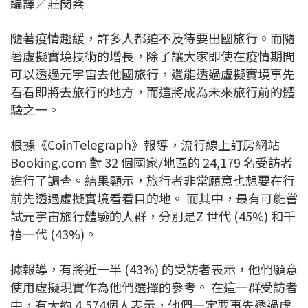
編譯／莊閔棻
c
n
r
n
p
e
e
e
k
y
隨著疫情趨緩，許多人都迫不及待要出國旅行。而隨
b
a
e
L
著虛擬實境技術的增長，除了讓大家即使在疫情期間
o
d
d
i
可以透過元宇宙去他國旅行，還能透過虛擬實境事先
o
s
I
n
看看即將去旅行的地方，而這將成為未來旅行前的體
k
n
k
驗之一。
根據《CoinTelegraph》報導，流行線上訂房網站
Booking.com 對 32 個國家/地區的 24,179 名受訪者
進行了調查。結果顯示，旅行者非常願意也想要在行
前先透過虛擬實境看看目的地。 而其中，最有可能嘗
試元宇宙旅行體驗的人群，分別是Z 世代 (45%) 和千
禧一代 (43%)。
據報導，有將近一半 (43%) 的受訪者表示，他們願意
使用虛擬現實作為他們選擇的參考。 在這一群受訪者
中，有大約 4,574個人表示，他們一定要事先透過虛