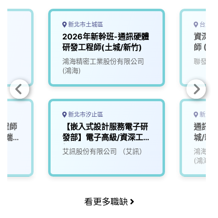
新北市土城區
台北市
2026年新幹班-通訊硬體
資深嵌
研發工程師(土城/新竹)
師 (Io
鴻海精密工業股份有限公司
聯發科
(鴻海)
新北市汐止區
新北市
端工程師
【嵌入式設計服務電子研
通訊硬
 雲端
發部】電子高級/資深工程
城/新竹
｜產品
師
司
艾訊股份有限公司 （艾訊）
鴻海精
(鴻海)
看更多職缺