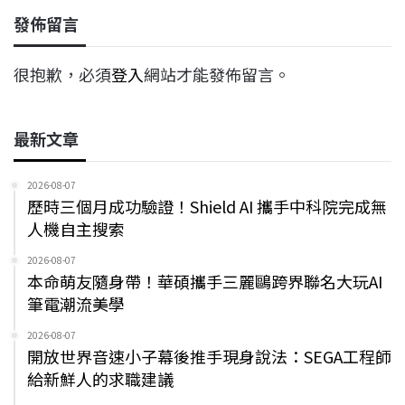
發佈留言
很抱歉，必須
登入
網站才能發佈留言。
最新文章
2026-08-07
歷時三個月成功驗證！Shield AI 攜手中科院完成無
人機自主搜索
2026-08-07
本命萌友隨身帶！華碩攜手三麗鷗跨界聯名大玩AI
筆電潮流美學
2026-08-07
開放世界音速小子幕後推手現身說法：SEGA工程師
給新鮮人的求職建議