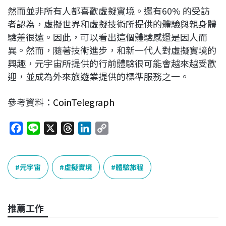
然而並非所有人都喜歡虛擬實境。還有60% 的受訪
者認為，虛擬世界和虛擬技術所提供的體驗與親身體
驗差很遠。因此，可以看出這個體驗感還是因人而
異。然而，隨著技術進步，和新一代人對虛擬實境的
興趣，元宇宙所提供的行前體驗很可能會越來越受歡
迎，並成為外來旅遊業提供的標準服務之一。
參考資料：
CoinTelegraph
F
L
X
T
L
C
a
i
h
i
o
c
n
r
n
p
e
e
e
k
y
元宇宙
虛擬實境
體驗旅程
b
a
e
L
o
d
d
i
o
s
I
n
推薦工作
k
n
k