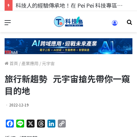
科技人找工作，就到TECH+ 科技專區!
首頁
/
產業應用
/
元宇宙
旅行新趨勢 元宇宙搶先帶你一窺
目的地
2022-12-19
F
L
X
T
L
C
a
i
h
i
o