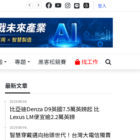
登入
園
專題
黑客松競賽
找工作
最新文章
2026-08-06
比亞迪Denza D9英國7.5萬英鎊起 比
Lexus LM便宜逾2.2萬英鎊
2026-08-06
智慧穿戴邁向抬頭世代！台灣大電信獨賣