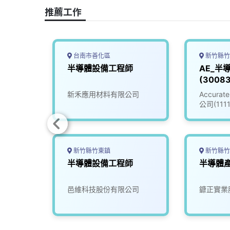
o
s
I
n
推薦工作
k
n
k
台南市善化區
新竹縣竹
技師
半導體設備工程師
AE_半
(30083
新禾應用材料有限公司
Accur
公司(111
新竹縣竹東鎮
新竹縣竹
人員
半導體設備工程師
半導體
限公司
邑維科技股份有限公司
鏮正實業