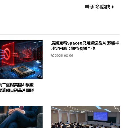
看更多職缺
馬斯克稱SpaceX只用輝達晶片 蘇姿丰
淡定回應：期待長期合作
2026-08-06
員工蒸餾美國AI模型
c證實籌組自研晶片團隊