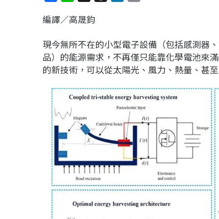
a
i
h
i
o
編譯／高晟鈞
c
n
r
n
p
e
e
e
k
y
現今無所不在的小型電子設備（包括感測器、資料
b
a
e
L
品）的能源需求，不再僅只能靠化學電池來滿足。一種
o
d
d
i
的新技術，可以從太陽光、風力、熱量、甚至
o
s
I
n
k
n
k