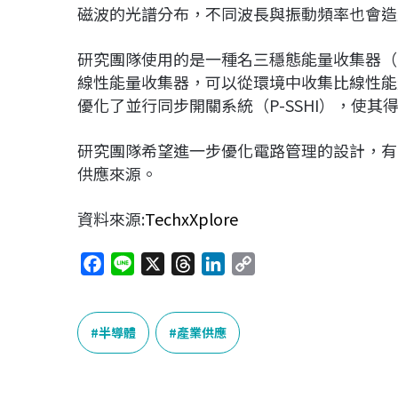
磁波的光譜分布，不同波長與振動頻率也會造
研究團隊使用的是一種名三穩態能量收集器（Tri-st
線性能量收集器，可以從環境中收集比線性能
優化了並行同步開關系統（P-SSHI），使
研究團隊希望進一步優化電路管理的設計，有
供應來源。
資料來源:
TechxXplore
F
L
X
T
L
C
a
i
h
i
o
c
n
r
n
p
e
e
e
k
y
半導體
產業供應
b
a
e
L
o
d
d
i