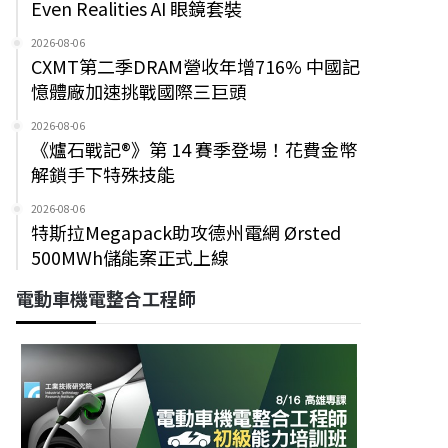
Even Realities AI 眼鏡套裝
2026-08-06
CXMT第二季DRAM營收年增716% 中國記
憶體廠加速挑戰國際三巨頭
2026-08-06
《爐石戰記®》第 14 賽季登場！花費金幣
解鎖手下特殊技能
2026-08-06
特斯拉Megapack助攻德州電網 Ørsted
500MWh儲能案正式上線
電動車機電整合工程師