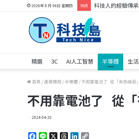
科技人的經驗傳承地
2026年 8 月 06日 星期四
快訊
精選
3C
AI人工智慧
半導體
生活
首頁
/
產業應用
/
半導體
/
不用靠電池了 從「有色噪音
不用靠電池了 從
2024-04-20
F
L
X
T
L
C