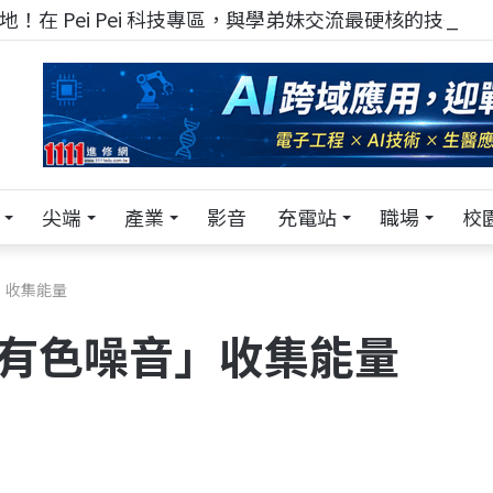
！在 Pei Pei 科技專區，與學弟妹交流最硬核的技術
尖端
產業
影音
充電站
職場
校
」收集能量
「有色噪音」收集能量