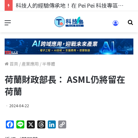
科技人的經驗傳承地！在 Pei Pei 科技專區，與學弟妹交流最硬核的技術
首頁
/
產業應用
/
半導體
荷蘭財政部長： ASML仍將留在
荷蘭
2024-04-22
F
L
X
T
L
C
a
i
h
i
o