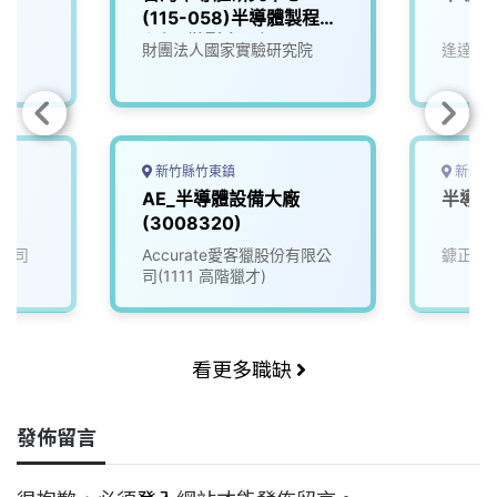
(115-058)半導體製程工
程師_微影光罩組
財團法人國家實驗研究院
逢達能
新竹縣竹東鎮
新竹縣
員
AE_半導體設備大廠
半導體
(3008320)
公司
Accurate愛客獵股份有限公
鏮正實
司(1111 高階獵才)
看更多職缺
發佈留言