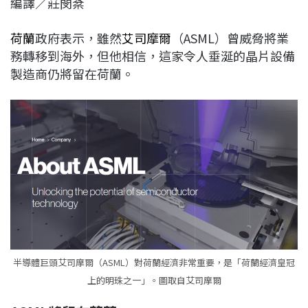
編譯／莊閔棻
c
n
r
n
p
e
e
e
k
y
荷蘭
政府表示，雖然
艾
司
摩爾
（ASML）曾威脅將業
b
a
e
L
務轉移到海外，但他相信，這家令人垂涎的晶片設備
o
d
d
i
製造商仍將留在荷蘭。
o
s
I
n
k
n
k
半導體巨頭艾司摩爾（ASML）對荷蘭經濟非常重要，是「荷蘭經濟皇冠
上的明珠之一」。圖取自艾司摩爾