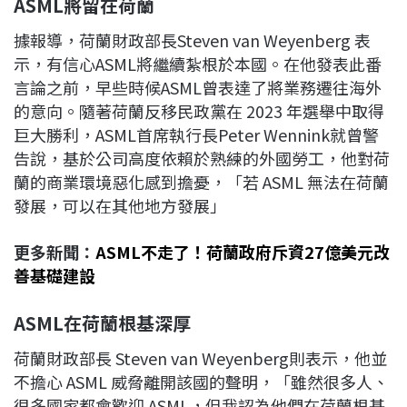
ASML將留在荷蘭
據報導，荷蘭財政部長Steven van Weyenberg 表
示，有信心ASML將繼續紮根於本國。在他發表此番
言論之前，早些時候ASML曾表達了將業務遷往海外
的意向。隨著荷蘭反移民政黨在 2023 年選舉中取得
巨大勝利，ASML首席執行長Peter Wennink就曾警
告說，基於公司高度依賴於熟練的外國勞工，他對荷
蘭的商業環境惡化感到擔憂，「若 ASML 無法在荷蘭
發展，可以在其他地方發展」
更多新聞：
ASML不走了！荷蘭政府斥資27億美元改
善基礎建設
ASML在荷蘭根基深厚
荷蘭財政部長 Steven van Weyenberg則表示，他並
不擔心 ASML 威脅離開該國的聲明，「雖然很多人、
很多國家都會歡迎 ASML，但我認為他們在荷蘭根基