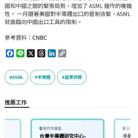
國和中國之間的緊張局勢，增加了 ASML 運作的複雜
性。 一月隨著美國對半導體出口的管制收緊，ASML
就面臨向中國出口工具的限制。
參考資料：
CNBC
F
L
X
T
L
C
a
i
h
i
o
c
n
r
n
p
e
e
e
k
y
ASML
半導體
產業供應
b
a
e
L
o
d
d
i
o
s
I
n
推薦工作
k
n
k
新竹市東區
台中市
台灣半導體研究中心-
半導體