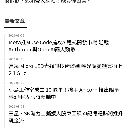
很抱歉，必須
登入
網站才能發佈留言。
最新文章
2026-08-06
Meta推Muse Code搶攻AI程式開發市場 迎戰
Anthropic與OpenAI兩大勁敵
2026-08-06
富采 Micro LED光通訊技術躍進 藍光調變頻寬衝上
2.1 GHz
2026-08-06
小島工作室成立 10 週年！攜手 Anicorn 推出限量
科幻手錶 限時預購中
2026-08-06
三星、SK海力士擬擴大股東回饋 AI記憶體熱潮推升
現金流