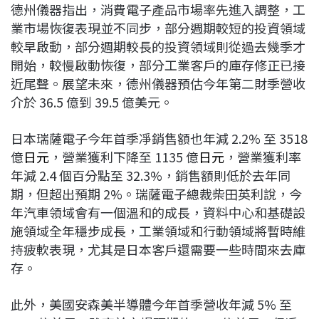
德州儀器指出，消費電子產品市場率先進入調整，工
業市場恢復表現並不同步，部分週期較短的投資領域
較早啟動，部分週期較長的投資領域則從過去幾季才
開始，較慢啟動恢復，部分工業客戶的庫存修正已接
近尾聲。展望未來，德州儀器預估今年第二財季營收
介於 36.5 億到 39.5 億美元。
日本瑞薩電子今年首季凈銷售額也年減 2.2% 至 3518
億
日元
，營業獲利下降至 1135 億
日元
，營業獲利率
年減 2.4 個百分點至 32.3%，銷售額則低於去年同
期，但超出預期 2%。瑞薩電子總裁柴田英利說，今
年汽車領域會有一個溫和的成長，資料中心和基礎設
施領域全年穩步成長，工業領域和行動領域將暫時維
持疲軟表現，尤其是日本客戶還需要一些時間來去庫
存。
此外，美國安森美半導體今年首季營收年減 5% 至