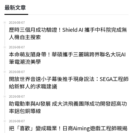
最新文章
2026-08-07
歷時三個月成功驗證！Shield AI 攜手中科院完成無
人機自主搜索
2026-08-07
本命萌友隨身帶！華碩攜手三麗鷗跨界聯名大玩AI
筆電潮流美學
2026-08-07
開放世界音速小子幕後推手現身說法：SEGA工程師
給新鮮人的求職建議
2026-08-07
助電動車與AI發展 成大洪飛義團隊成功開發超高功
率鋁包銅導線
2026-08-07
把「喜歡」變成職業！日商Aiming遊戲工程師親揭