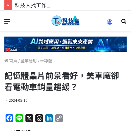
科技人找工作，就到TECH+ 科技專區!
首頁
/
產業應用
/
半導體
記憶體晶片前景看好，美車廠卻
看電動車銷量趨緩？
2024-05-10
F
L
X
T
L
C
a
i
h
i
o