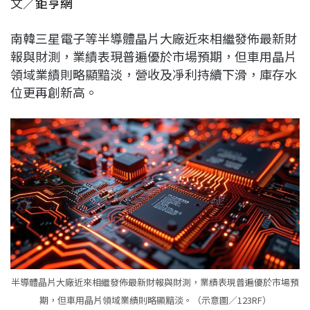
文／
鉅亨網
c
n
r
n
p
e
e
e
k
y
南韓三星電子等半導體晶片大廠近來相繼發佈最新財
b
a
e
L
報與財測，業績表現普遍優於市場預期，但車用晶片
o
d
d
i
領域業績則略顯黯淡，營收及凈利持續下滑，庫存水
o
s
I
n
位更再創新高。
k
n
k
半導體晶片大廠近來相繼發佈最新財報與財測，業績表現普遍優於市場預
期，但車用晶片領域業績則略顯黯淡。（示意圖／123RF）