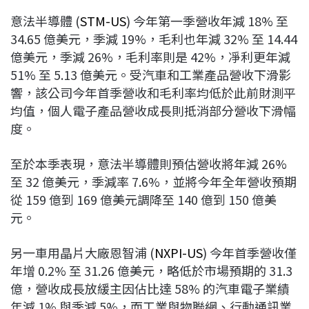
意法半導體 (
STM-US
) 今年第一季營收年減 18% 至
34.65 億美元，季減 19%，毛利也年減 32% 至 14.44
億美元，季減 26%，毛利率則是 42%，凈利更年減
51% 至 5.13 億美元。受汽車和工業產品營收下滑影
響，該公司今年首季營收和毛利率均低於此前財測平
均值，個人電子產品營收成長則抵消部分營收下滑幅
度。
至於本季表現，意法半導體則預估營收將年減 26%
至 32 億美元，季減率 7.6%，並將今年全年營收預期
從 159 億到 169 億美元調降至 140 億到 150 億美
元。
另一車用晶片大廠恩智浦 (
NXPI-US
) 今年首季營收僅
年增 0.2% 至 31.26 億美元，略低於市場預期的 31.3
億，營收成長放緩主因佔比達 58% 的汽車電子業績
年減 1% 與季減 5%，而工業與物聯網、行動通訊業