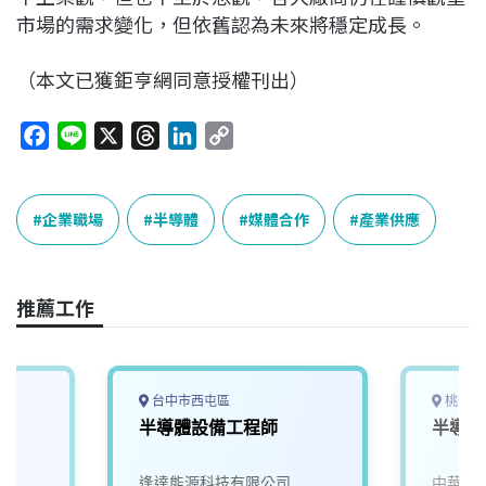
市場的需求變化，但依舊認為未來將穩定成長。
（本文已獲鉅亨網同意授權刊出）
F
L
X
T
L
C
a
i
h
i
o
c
n
r
n
p
e
e
e
k
y
企業職場
半導體
媒體合作
產業供應
b
a
e
L
o
d
d
i
o
s
I
n
推薦工作
k
n
k
台中市西屯區
桃園市
師
半導體設備工程師
半導體
逢達能源科技有限公司
中華科