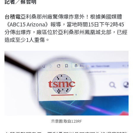
記者／蔡哲明
c
n
r
n
p
e
e
e
k
y
台積電
亞利桑那州廠驚傳爆炸意外！根據美國媒體
b
a
e
L
《ABC15 Arizona》報導，當地時間15日下午2時45
o
d
d
i
分傳出爆炸，廠區位於亞利桑那州鳳凰城北部，已經
o
s
I
n
造成至少1人重傷。
k
n
k
示意圖:取自123RF