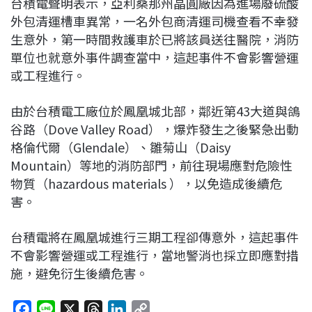
台積電聲明表示，亞利桑那州晶圓廠因為進場廢硫酸
外包清運槽車異常，一名外包商清運司機查看不幸發
生意外，第一時間救護車於已將該員送往醫院，消防
單位也就意外事件調查當中，這起事件不會影響營運
或工程進行。
由於台積電工廠位於鳳凰城北部，鄰近第43大道與鴿
谷路（Dove Valley Road），爆炸發生之後緊急出動
格倫代爾（Glendale）、雛菊山（Daisy
Mountain）等地的消防部門，前往現場應對危險性
物質（hazardous materials ），以免造成後續危
害。
台積電將在鳳凰城進行三期工程卻傳意外，這起事件
不會影響營運或工程進行，當地警消也採立即應對措
施，避免衍生後續危害。
F
L
X
T
L
C