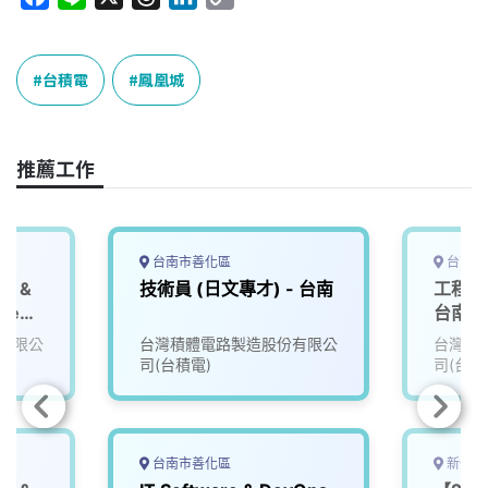
a
i
h
i
o
c
n
r
n
p
e
e
e
k
y
台積電
鳳凰城
b
a
e
L
o
d
d
i
o
s
I
n
推薦工作
k
n
k
台南市善化區
台南市
S &
技術員 (日文專才) - 台南
工程技術
neer
台南
有限公
台灣積體電路製造股份有限公
台灣積
司(台積電)
司(台積
台南市善化區
新竹縣