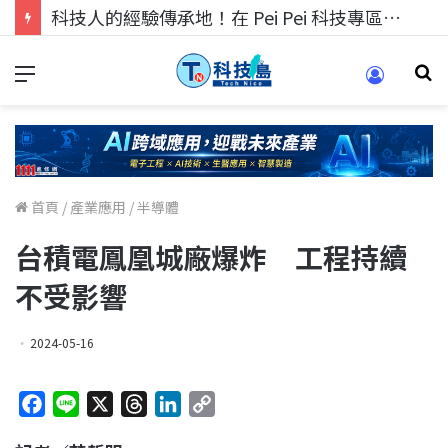
科技人找工作，就到TECH+ 科技專區!
首頁
/
產業應用
/
半導體
台積電鳳凰城廠爆炸 工程持續
不受影響
2024-05-16
F
L
X
T
L
C
a
i
h
i
o