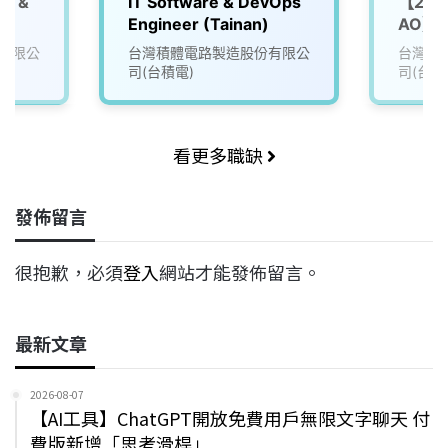
S &
IT Software & DevOps
【202
Engineer (Tainan)
AO】Fa
tion
(FAC)
有限公
台灣積體電路製造股份有限公
台灣積
司(台積電)
司(台積
看更多職缺
發佈留言
很抱歉，必須
登入
網站才能發佈留言。
最新文章
2026-08-07
【AI工具】ChatGPT開放免費用戶無限文字聊天 付
費版新增「思考滑桿」