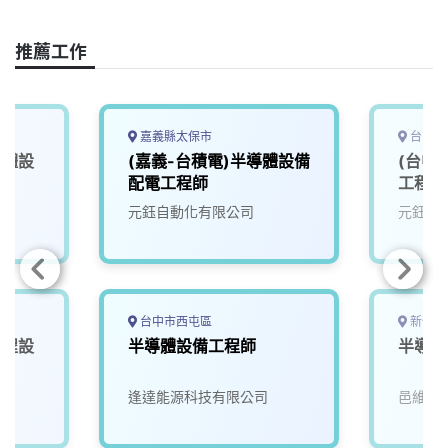
o
d
d
i
o
s
I
n
推薦工作
k
n
k
嘉義縣太保市
台中市
導體設
(嘉義-台積電)半導體設備
(台中
配電工程師
工程師
元鈺自動化有限公司
元鈺自
台中市西屯區
新竹縣
製程設
半導體設備工程師
半導體
逢達能源科技有限公司
邑維科