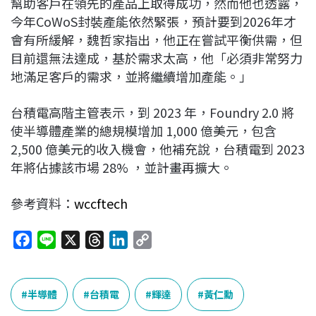
幫助客戶在領先的產品上取得成功，然而他也透露，
今年CoWoS封裝產能依然緊張，預計要到2026年才
會有所緩解，魏哲家指出，他正在嘗試平衡供需，但
目前還無法達成，基於需求太高，他「必須非常努力
地滿足客戶的需求，並將繼續增加產能。」
台積電高階主管表示，到 2023 年，Foundry 2.0 將
使半導體產業的總規模增加 1,000 億美元，包含
2,500 億美元的收入機會，他補充說，台積電到 2023
年將佔據該市場 28% ，並計畫再擴大。
參考資料：
wccftech
F
L
X
T
L
C
a
i
h
i
o
c
n
r
n
p
e
e
e
k
y
半導體
台積電
輝達
黃仁勳
b
a
e
L