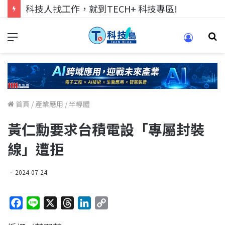
跨世代的技術對話！來 Pei Pei 科技專區，用專業洞察引領學弟妹成長
首頁
/
產業應用
/
半導體
黃仁勳要求台積電設「專屬封裝
線」遭拒
2024-07-24
F
L
X
T
L
C
a
i
h
i
o