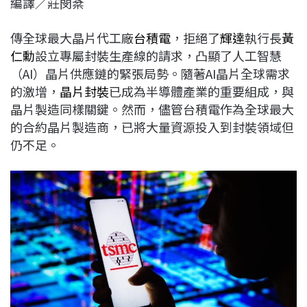
編譯／莊閔棻
c
n
r
n
p
e
e
e
k
y
傳全球最大晶片代工廠
台積電
，拒絕了
輝達
執行長
黃
b
a
e
L
仁勳
設立專屬封裝生產線的請求，凸顯了人工智慧
o
d
d
i
（AI）晶片供應鏈的緊張局勢。隨著AI晶片全球需求
o
s
I
n
的激增，
晶片封裝
已成為半導體產業的重要組成，與
k
n
k
晶片製造同樣關鍵。然而，儘管台積電作為全球最大
的合約晶片製造商，已將大量資源投入到封裝領域但
仍不足。