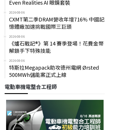
Even Realities AI 眼鏡套裝
2026-08-06
CXMT第二季DRAM營收年增716% 中國記
憶體廠加速挑戰國際三巨頭
2026-08-06
《爐石戰記®》第 14 賽季登場！花費金幣
解鎖手下特殊技能
2026-08-06
特斯拉Megapack助攻德州電網 Ørsted
500MWh儲能案正式上線
電動車機電整合工程師