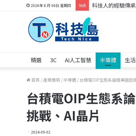
科技人的經驗傳承地
2026年 8 月 06日 星期四
快訊
精選
3C
AI人工智慧
半導體
生活
首頁
/
產業應用
/
半導體
/
台積電OIP生態系論壇美國起跑
台積電OIP生態系
挑戰、AI晶片
2024-09-02