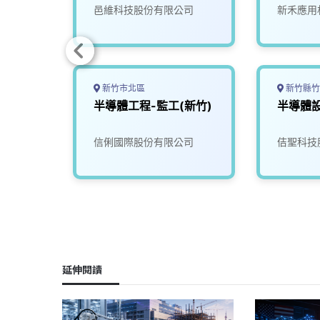
司
邑維科技股份有限公司
新禾應用
新竹市北區
新竹縣竹
師
半導體工程-監工(新竹)
半導體
司
信俐國際股份有限公司
佶聖科技
延伸閱讀