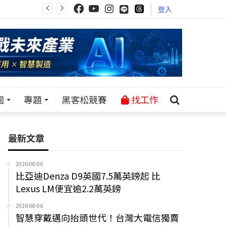
登入
園
專題
黑客松競賽
找工作
最新文章
2026-08-06
比亞迪Denza D9英國7.5萬英鎊起 比
Lexus LM便宜逾2.2萬英鎊
2026-08-06
智慧穿戴邁向抬頭世代！台灣大電信獨賣