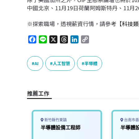
中國北京、11月19日荷蘭阿姆斯特丹、11月
※探索職場，透視薪資行情，請參考【
科技類
F
L
X
T
L
C
a
i
h
i
o
c
n
r
n
p
e
e
e
k
y
AI
人工智慧
半導體
b
a
e
L
o
d
d
i
o
s
I
n
推薦工作
k
n
k
新竹縣竹東鎮
台南市善
師
半導體設備工程師
半導體