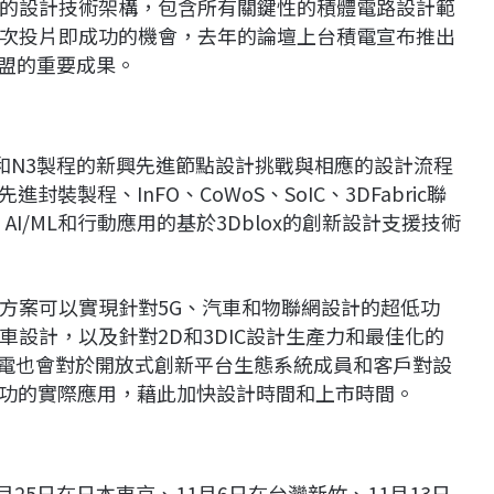
的設計技術架構，包含所有關鍵性的積體電路設計範
次投片即成功的機會，去年的論壇上台積電宣布推出
ic聯盟的重要成果。
N2和N3製程的新興先進節點設計挑戰與相應的設計流程
進封裝製程、InFO、CoWoS、SoIC、3DFabric聯
AI/ML和行動應用的基於3Dblox的創新設計支援技術
方案可以實現針對5G、汽車和物聯網設計的超低功
設計，以及針對2D和3DIC設計生產力和最佳化的
積電也會對於開放式創新平台生態系統成員和客戶對設
成功的實際應用，藉此加快設計時間和上市時間。
月25日在日本東京、11月6日在台灣新竹、11月13日