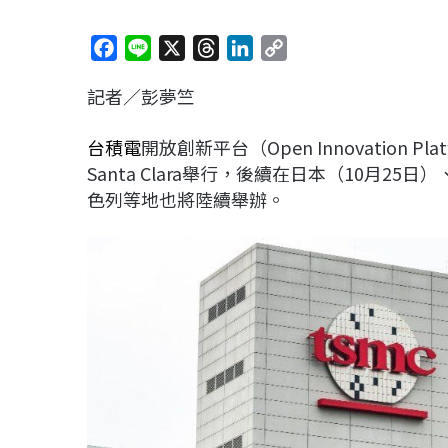
F
L
X
T
L
C
a
i
h
i
o
記者／彭夢竺
c
n
r
n
p
e
e
e
k
y
台積電
開放創新平台（Open Innovation Plat
b
a
e
L
Santa Clara舉行，後續在日本（10月25
o
d
d
i
色列等地也將陸續舉辦。
o
s
I
n
k
n
k