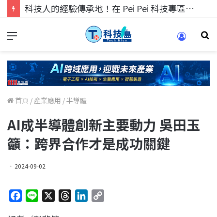
科技人的經驗傳承地！在 Pei Pei 科技專區，與學弟妹交流最硬核的技術
首頁
/
產業應用
/
半導體
AI成半導體創新主要動力 吳田玉
籲：跨界合作才是成功關鍵
2024-09-02
F
L
X
T
L
C
a
i
h
i
o