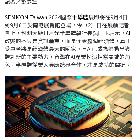
記者／彭夢竺
c
n
r
n
p
e
e
e
k
y
SEMICON Taiwan
2024國際
半導體
展即將在9月4日
b
a
e
L
到9月6日於南港展覽館登場，今（2）日在展前記者
o
d
d
i
會上，封測大廠
日月光
半導體執行長吳田玉表示，
AI
o
s
I
n
改變的不只是資訊產業，而是涵蓋整個經濟體，真正
k
n
k
受惠者將是經濟體最大的國家，且AI已成為推動半導
體創新的主要動力，台灣在AI產業扮演相當關鍵的角
色，半導體從業人員應跨界合作，才是成功的關鍵。