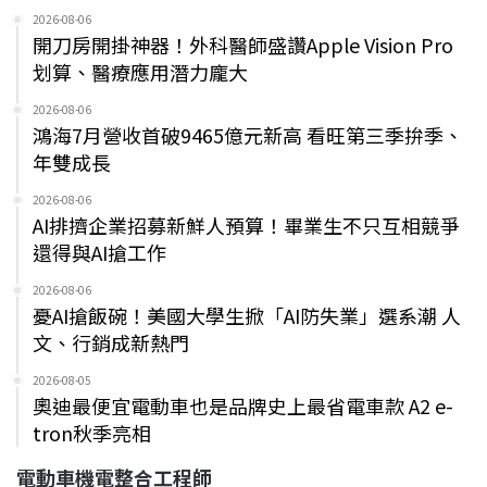
2026-08-06
開刀房開掛神器！外科醫師盛讚Apple Vision Pro
划算、醫療應用潛力龐大
2026-08-06
鴻海7月營收首破9465億元新高 看旺第三季拚季、
年雙成長
2026-08-06
AI排擠企業招募新鮮人預算！畢業生不只互相競爭
還得與AI搶工作
2026-08-06
憂AI搶飯碗！美國大學生掀「AI防失業」選系潮 人
文、行銷成新熱門
2026-08-05
奧迪最便宜電動車也是品牌史上最省電車款 A2 e-
tron秋季亮相
電動車機電整合工程師