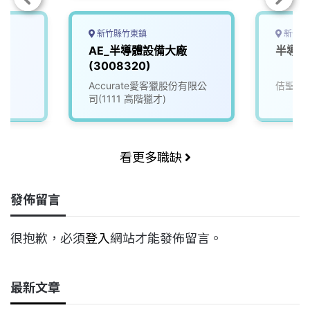
新竹縣竹東鎮
新竹縣
師
AE_半導體設備大廠
半導體
(3008320)
Accurate愛客獵股份有限公
佶聖科
司(1111 高階獵才)
看更多職缺
發佈留言
很抱歉，必須
登入
網站才能發佈留言。
最新文章