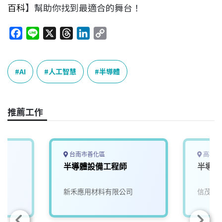
百科
】幫助你找到最適合的舞台！
F
L
X
T
L
C
a
i
h
i
o
c
n
r
n
p
e
e
e
k
y
AI
人工智慧
半導體
b
a
e
L
o
d
d
i
o
s
I
n
推薦工作
k
n
k
台南市善化區
高雄市
半導體設備工程師
半導體
新禾應用材料有限公司
信茂科