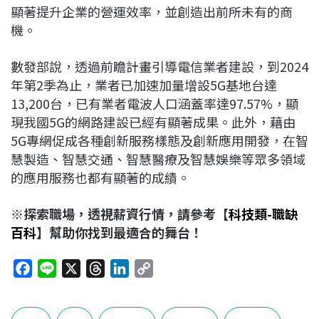
顯著提升企業的營運效率，並創造出前所未有的商
機。
數發部說，透過前瞻計畫引導電信業者建設，到2024
年第2季為止，業者已加速加量增設5G基地台達
13,200台，已有業者電波人口涵蓋率達97.57%，顯
現我國5G的網路建設已經有顯著成果。此外，藉由
5G專網促成各種創新服務樣態及創新應用開發，在智
慧製造、智慧交通、智慧醫療及智慧娛樂等眾多領域
的應用服務也都有顯著的成績。
※探索職場，透視薪資行情，請參考【
科技類-職缺
百科
】幫助你找到最適合的舞台！
F
L
X
T
L
C
a
i
h
i
o
c
n
r
n
p