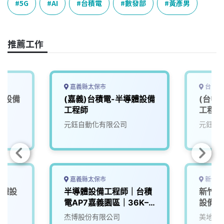
e
e
e
k
y
5G
AI
台積電
數發部
黃彥男
b
a
e
L
o
d
d
i
o
s
I
n
推薦工作
k
n
k
嘉義縣太保市
台中市
體設備
(嘉義)台積電-半導體設備
(台中
工程師
工程師
元鈺自動化有限公司
元鈺自
嘉義縣太保市
新竹縣
導體設
半導體設備工程師｜台積
新竹台
電AP7嘉義園區｜36K–
設備助
50K
杰博股份有限公司
美地國