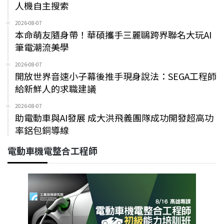
人機自主搜索
2026-08-07
本命萌友隨身帶！華碩攜手三麗鷗跨界聯名大玩AI
筆電潮流美學
2026-08-07
開放世界音速小子幕後推手現身說法：SEGA工程師
給新鮮人的求職建議
2026-08-07
助電動車與AI發展 成大洪飛義團隊成功開發超高功
率鋁包銅導線
電動車機電整合工程師