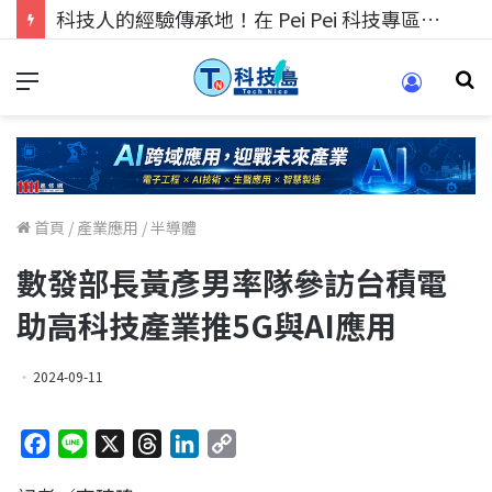
科技人的經驗傳承地！在 Pei Pei 科技專區，與學弟妹交流最硬核的技術
首頁
/
產業應用
/
半導體
數發部長黃彥男率隊參訪台積電
助高科技產業推5G與AI應用
2024-09-11
F
L
X
T
L
C
a
i
h
i
o