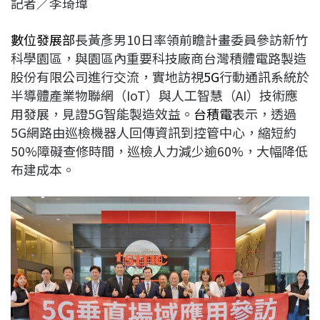
記者／李琦瑋
c
n
r
n
p
e
e
e
k
y
數位發展部
長黃彥男10日率領前瞻計畫委員參訪新竹
b
a
e
L
科學園區，與園區內重要科技廠商台灣積體電路製造
o
d
d
i
股份有限公司進行交流，實地訪視
5G
行動通訊系統於
o
s
I
n
半導體產業物聯網（IoT）與人工智慧（AI）技術應
k
n
k
用發展，見證5G智能製造效益。
台
積
電
表示，透過
5G網路由巡檢機器人回傳資訊到控管中心，縮短約
50%障礙查修時間，巡檢人力減少逾60%，大幅降低
布建成本。