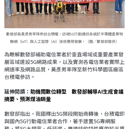
數發部長黃彥男率隊參訪台積電，訪視5G行動通訊系統於半導體產業物
聯網（IoT）與人工智慧（AI）技術應用發展。（圖／數發部提供）
為瞭解數發部補助電信業者於垂直場域或重要產業發
展區域建設5G網路成果，以及實測各電信業者實際上
網速率及網路品質，黃彥男率隊至新竹科學園區廠區
台積電參訪。
延伸閱讀：
助機關數位轉型 數發部輔導AI生成會議
摘要、預測煤油銷量
數發部指出，我國釋出5G頻段開始商轉後，台積電即
與國內5G行動電信業者合作，著手建置5G專網服
務，將5G大頻寬、低延遲、廣連結的特性應用於半導