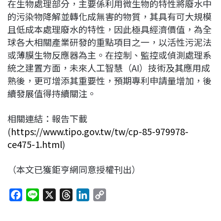
在生物處理部分，主要係利用微生物的特性將廢水中
的污染物降解並轉化成無害的物質，其具有可大規模
且低成本處理廢水的特性，因此極具經濟價值，為全
球各大相關產業研發的重點項目之一，以活性污泥法
或薄膜生物反應器為主。在控制、監控或偵測處理系
統之建置方面，未來人工智慧（AI）技術及其應用成
熟後，更可增添其重要性，預期專利申請量增加，後
續發展值得持續關注。
相關連結：報告下載
(
https://www.tipo.gov.tw/tw/cp-85-979978-
ce475-1.html
)
（本文已獲鉅亨網同意授權刊出）
F
L
X
T
L
C
a
i
h
i
o
c
n
r
n
p