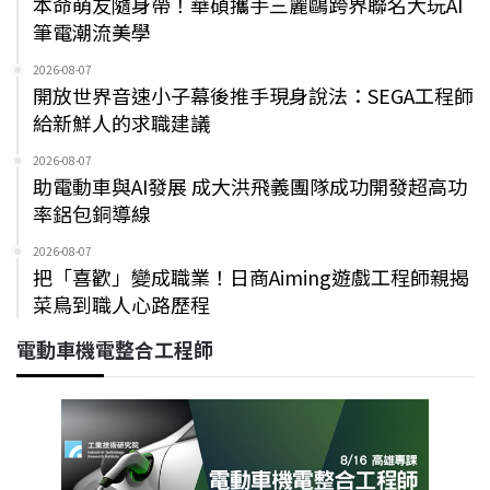
本命萌友隨身帶！華碩攜手三麗鷗跨界聯名大玩AI
筆電潮流美學
2026-08-07
開放世界音速小子幕後推手現身說法：SEGA工程師
給新鮮人的求職建議
2026-08-07
助電動車與AI發展 成大洪飛義團隊成功開發超高功
率鋁包銅導線
2026-08-07
把「喜歡」變成職業！日商Aiming遊戲工程師親揭
菜鳥到職人心路歷程
電動車機電整合工程師