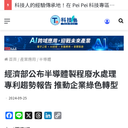
科技人找工作，就到TECH+ 科技專區!
首頁
/
產業應用
/
半導體
經濟部公布半導體製程廢水處理
專利趨勢報告 推動企業綠色轉型
2024-09-25
F
L
X
T
L
C
a
i
h
i
o