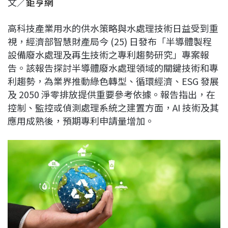
文／
鉅亨網
c
n
r
n
p
e
e
e
k
y
高科技產業用水的供水策略與水處理技術日益受到重
b
a
e
L
視，經濟部智慧財產局今 (25) 日發布「半導體製程
o
d
d
i
設備廢水處理及再生技術之專利趨勢研究」專案報
o
s
I
n
告。該報告探討半導體廢水處理領域的關鍵技術和專
k
n
k
利趨勢，為業界推動綠色轉型、循環經濟、ESG 發展
及 2050 淨零排放提供重要參考依據。報告指出，在
控制、監控或偵測處理系統之建置方面，AI 技術及其
應用成熟後，預期專利申請量增加。