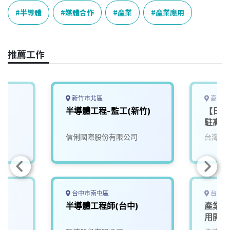
e
e
e
k
y
半導體
媒體合作
產業
產業應用
b
a
e
L
o
d
d
i
o
s
I
n
推薦工作
k
n
k
新竹市北區
高雄市
半導體工程-監工(新竹)
【日商
駐高雄
(路竹)
信俐國際股份有限公司
台灣華
台中市南屯區
台中市
半導體工程師(台中)
產業應
用開發