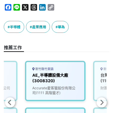
F
L
X
T
L
C
a
i
h
i
o
c
n
r
n
p
e
e
e
k
y
半導體
產業應用
華為
b
a
e
L
o
d
d
i
o
s
I
n
推薦工作
k
n
k
新竹縣竹東鎮
新竹市
AE_半導體設備大廠
台灣半
(3008320)
(115
程師_
限公司
Accurate愛客獵股份有限公
財團法
司(1111 高階獵才)