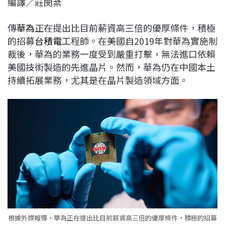
編譯／莊閔棻
c
n
r
n
p
e
e
e
k
y
傳
華為
正在提出比目前薪資高三倍的優厚條件，積極
b
a
e
L
的招募
台積電
工程師。在美國自2019年對華為實施制
o
d
d
i
裁後，華為的業務一度受到嚴重打擊，無法進口依賴
o
s
I
n
美國技術製造的先進晶片。然而，華為仍在中國本土
k
n
k
持續拓展業務，尤其是在晶片製造領域方面。
根據外媒報導，華為正在提出比目前薪資高三倍的優厚條件，積極的招募