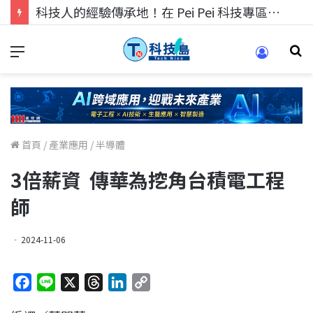
科技人找工作，就到TECH+ 科技專區!
首頁
/
產業應用
/
半導體
3倍薪資 傳華為挖角台積電工程
師
2024-11-06
F
L
X
T
L
C
a
i
h
i
o