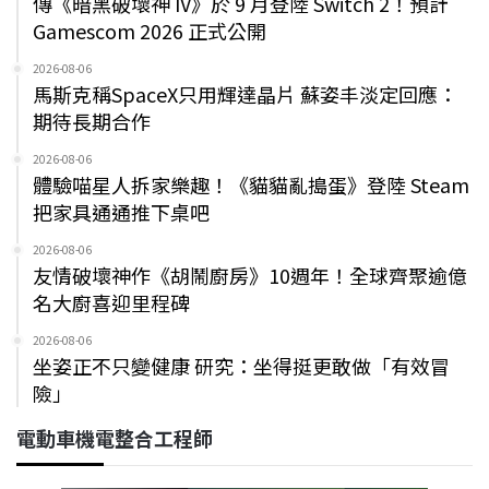
傳《暗黑破壞神 IV》於 9 月登陸 Switch 2！預計
Gamescom 2026 正式公開
2026-08-06
馬斯克稱SpaceX只用輝達晶片 蘇姿丰淡定回應：
期待長期合作
2026-08-06
體驗喵星人拆家樂趣！《貓貓亂搗蛋》登陸 Steam
把家具通通推下桌吧
2026-08-06
友情破壞神作《胡鬧廚房》10週年！全球齊聚逾億
名大廚喜迎里程碑
2026-08-06
坐姿正不只變健康 研究：坐得挺更敢做「有效冒
險」
電動車機電整合工程師