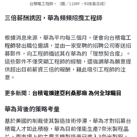
台積電工程師。（圖／123RF，科技島合成）
三倍薪酬誘因，華為頻頻招攬工程師
根據消息來源，華為平均每三個月，便會向台積電
工
程師
發出職位邀請，並由一家受聘的招聘公司寄送招
募郵件，向工程師描述其在華為的「理想契合度」。
這些郵件不僅突顯工程師的經驗，還強調華為願意提
供超出目前薪資三倍的報酬，藉此吸引工程師的注
意。
更多新聞：
台積電擴建亞利桑那廠 為何全球矚目
華為背後的策略考量
基於美國的制裁使其製造技術停滯，華為才對招募台
積電人才如此積極，華為目前僅能生產7奈米製程晶
片，而市場上的主要手機製造商已進入3奈米製程。