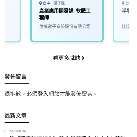
台中市潭子區
台中市
程
產業應用開發課-軟體工
半導體
程師
億威電子系統股份有限公司
逢達能
看更多職缺
發佈留言
很抱歉，必須
登入
網站才能發佈留言。
最新文章
2026-08-06