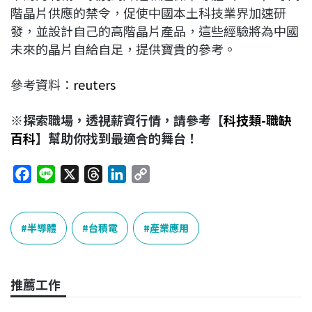
階晶片供應的禁令，促使中國本土科技業界加速研
發，並設計自己的高階晶片產品，這些經驗將為中國
未來的晶片自給自足，提供寶貴的參考。
參考資料：
reuters
※探索職場，透視薪資行情，請參考【
科技類-職缺
百科
】幫助你找到最適合的舞台！
F
L
X
T
L
C
a
i
h
i
o
c
n
r
n
p
e
e
e
k
y
半導體
台積電
產業應用
b
a
e
L
o
d
d
i
o
s
I
n
推薦工作
k
n
k