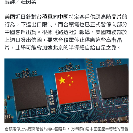
編譯／莊閔棻
c
n
r
n
p
e
e
e
k
y
美國
近日針對
台積電
向
中國
特定客戶供應高階
晶
片
的
b
a
e
L
行為，下達出口限制，而台積電也已正式暫停向部分
o
d
d
i
中國客戶出貨。根據《路透社》報導，美國商務部於
o
s
I
n
上週日發出信函，要求台積電停止供應這些高階晶
k
n
k
片，此舉可能會加速北京的半導體自給自足之路。
台積電停止供應高階晶片給中國客戶，此舉將加速中國國產半導體的研發