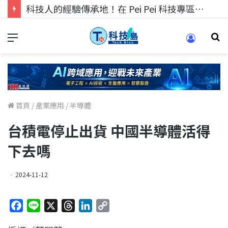
科技人的經驗傳承地！在 Pei Pei 科技專區，與學弟妹交流最硬核的技術
首頁
/
產業應用
/
半導體
台積電停止出貨 中國半導體活得
下去嗎
2024-11-12
F
L
X
T
L
C
a
i
h
i
o