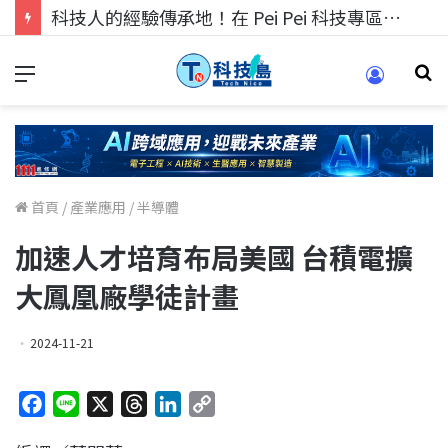
科技人的經驗傳承地！在 Pei Pei 科技專區，與學弟妹交流最硬核的技術
首頁
/
產業應用
/
半導體
加速人才培育布局美國 台積電擴
大鳳凰廠學徒計畫
2024-11-21
F
L
X
T
L
C
a
i
h
i
o