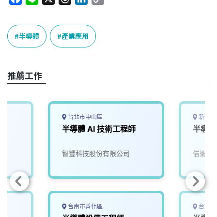
a
i
h
i
o
c
n
r
n
p
e
e
e
k
y
半導體
產業應用
b
a
e
L
o
d
d
i
o
s
I
n
推薦工作
k
n
k
台北市中山區
新竹縣
半導體 AI 技術工程師
半導體
智豐科技股份有限公司
佶聖科
台南市善化區
台南市