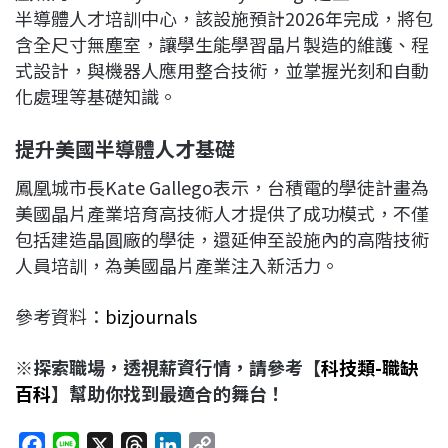
半導體人才培訓中心，該設施預計2026年完成，將包
含全尺寸無塵室，讓學生能學習晶片製造的維護、程
式設計，與機器人應用整合技術，並掌握光刻和自動
化處理等基礎知識。
提升美國半導體人才基礎
鳳凰城市長Kate Gallego表示，台積電的學徒計畫為
美國晶片產業培育高技術人才提供了成功模式，不僅
包括建造晶圓廠的學徒，還延伸至設施內的高階技術
人員培訓，為美國晶片產業注入新活力。
參考資料：
bizjournals
※探索職場，透視薪資行情，請參考【
科技類-職缺
百科
】幫助你找到最適合的舞台！
F
L
X
T
L
C