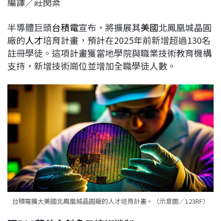
編譯／莊閔棻
c
n
r
n
p
e
e
e
k
y
半導體巨頭
台積電
宣布，將擴展其
美國
北鳳凰城晶圓
b
a
e
L
廠的
人才
培育計畫，預計在2025年前新增超過130名
o
d
d
i
註冊學徒。這項計畫獲當地學院與職業技術教育機構
o
s
I
n
支持，新增技術崗位並增加全職學徒人數。
k
n
k
台積電擴大美國北鳳凰城晶圓廠的人才培育計畫。（示意圖／123RF）