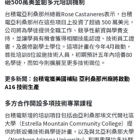
砸500
萬美金創多元培訓機制
台積電亞利桑那州總裁Rose Castaneres表示，台積
電亞利桑那州在這些項目上投資了超過 500 萬美元，
公司將為學徒提供全職工作、競爭性薪資與學費支
持，並讓學員有機會獲得相關技能認證、技術員工證
書，及選修副學士學位。這項計畫在今年4月啟動，
首批培訓8位設施技術人員，初期預計五年內培養80
名學徒，而如今則擴展至更多技術崗位。
更多新聞：
台積電獲美國補貼 亞利桑那州廠將啟動
A16 技術生產
多方合作開設多項技術專業課程
台積電新增的培訓項目包括由亞利桑那埃文代爾社區
大學（Estrella Mountain Community College）提
供的新設​​備技術員學徒計畫，以及與北亞利桑那大學
（Northern Arizona University）和里奧薩拉多社群