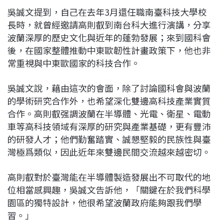
吳誠文提到，自己在去年3月還任職南臺科技大學校
長時，就曾經邀請高則叡到南台科大進行演講，分享
波蘭深厚的歷史文化與近年的蓬勃發展；來到國科會
後，在國家整體推動中東歐韌性計畫政策下，他也非
常重視與中東歐國家的科技合作。
吳誠文說，藉由這次的會面，除了討論國科會與波蘭
的學術研究合作外，也希望深化雙邊高科技產業實質
合作。高則叡强調波蘭在半導體、光電、衛星、電動
車等高科技領域有深厚的研究與產業基礎，更有豐沛
的研發人才；他們勤奮踏實、誠懇堅毅的民族性與臺
灣極爲類似，因此近年來雙邊民間交流越來越密切。
高則叡對於臺灣能在半導體製造發展出不可取代的地
位相當感興趣，吳誠文告訴他，「關鍵在於我們科學
園區的獨特設計，他很希望波蘭政府能夠跟我們學
習。」