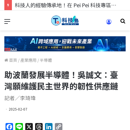
科技人的經驗傳承地！在 Pei Pei 科技專區，與學弟妹交流最硬核的技術
首頁
/
產業應用
/
半導體
助波蘭發展半導體！吳誠文：臺
灣願維護民主世界的韌性供應鏈
記者／李琦瑋
2025-02-07
F
L
X
T
L
C