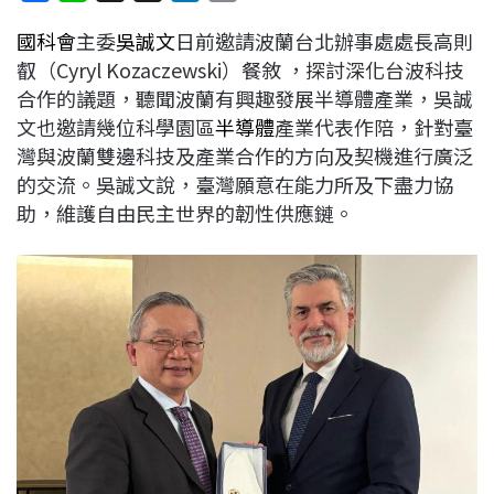
a
i
h
i
o
國科會
主委
吳誠文
日前邀請波蘭台北辦事處處長高則
c
n
r
n
p
叡（Cyryl Kozaczewski）餐敘 ，探討深化台波科技
e
e
e
k
y
合作的議題，聽聞波蘭有興趣發展半導體產業，吳誠
b
a
e
L
文也邀請幾位科學園區
半導體
產業代表作陪，針對臺
o
d
d
i
灣與波蘭雙邊科技及產業合作的方向及契機進行廣泛
o
s
I
n
的交流。吳誠文說，臺灣願意在能力所及下盡力協
k
n
k
助，維護自由民主世界的韌性供應鏈。