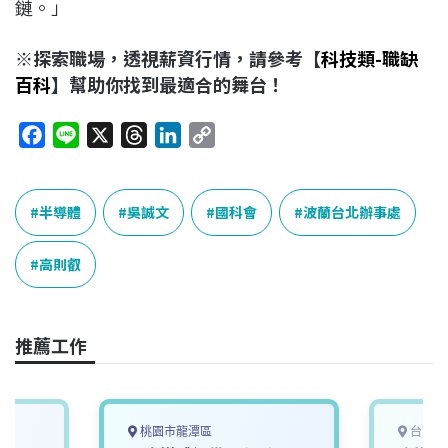
鏈。」
※探索職場，透視薪資行情，請參考【
科技類-職缺
百科
】幫助你找到最適合的舞台！
F
L
X
T
L
C
a
i
h
i
o
c
n
r
n
p
e
e
e
k
y
半導體
吳誠文
國科會
波蘭台北辦事處
b
a
e
L
o
d
d
i
高則叡
o
s
I
n
k
n
k
推薦工作
桃園市龍潭區
台南市