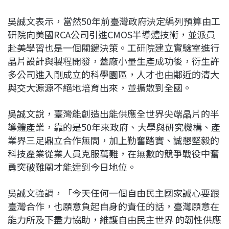
吳誠文表示，當然50年前臺灣政府決定編列預算由工
研院向美國RCA公司引進CMOS半導體技術，並派員
赴美學習也是一個關鍵決策。工研院建立實驗室進行
晶片設計與製程開發，蓋廠小量生產成功後，衍生許
多公司進入剛成立的科學園區，人才也由鄰近的清大
與交大源源不絕地培育出來，並擴散到全國。
吳誠文說，臺灣能創造出能供應全世界尖端晶片的半
導體產業，靠的是50年來政府、大學與研究機構、產
業界三足鼎立合作無間，加上勤奮踏實、誠懇堅毅的
科技產業從業人員克服萬難，在無數的競爭戰役中奮
勇突破難關才能達到今日地位。
吳誠文強調，「今天任何一個自由民主國家誠心要跟
臺灣合作，也願意負起自身的責任的話，臺灣願意在
能力所及下盡力協助，維護自由民主世界 的韌性供應