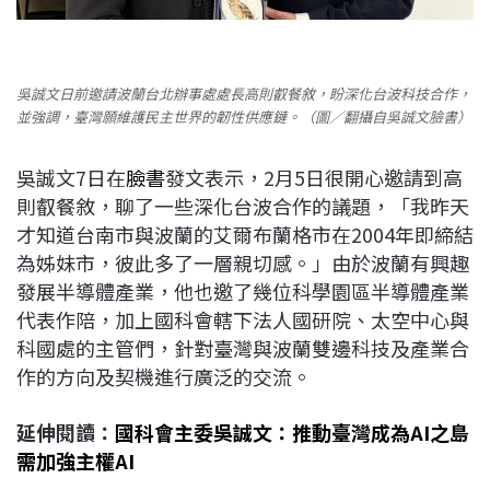
吳誠文日前邀請波蘭台北辦事處處長高則叡餐敘，盼深化台波科技合作，
並強調，臺灣願維護民主世界的韌性供應鏈。（圖／翻攝自吳誠文臉書）
吳誠文7日在
臉書
發文表示，2月5日很開心邀請到高
則叡餐敘，聊了一些深化台波合作的議題，「我昨天
才知道台南市與波蘭的艾爾布蘭格市在2004年即締結
為姊妹市，彼此多了一層親切感。」由於波蘭有興趣
發展半導體產業，他也邀了幾位科學園區半導體產業
代表作陪，加上國科會轄下法人國研院、太空中心與
科國處的主管們，針對臺灣與波蘭雙邊科技及產業合
作的方向及契機進行廣泛的交流。
延伸閱讀：
國科會主委吳誠文：推動臺灣成為AI之島
需加強主權AI