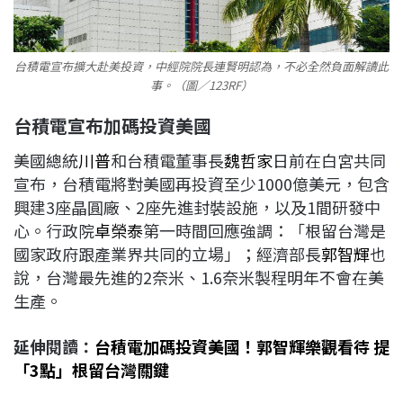
台積電宣布擴大赴美投資，中經院院長連賢明認為，不必全然負面解讀此
事。（圖／123RF）
台積電宣布加碼投資美國
美國總統
川普
和台積電董事長
魏哲家
日前在白宮共同
宣布，台積電將對美國再投資至少1000億美元，包含
興建3座晶圓廠、2座先進封裝設施，以及1間研發中
心。行政院
卓榮泰
第一時間回應強調：「根留台灣是
國家政府跟產業界共同的立場」；經濟部長
郭智輝
也
說，台灣最先進的2奈米、1.6奈米製程明年不會在美
生產。
延伸閱讀：
台積電加碼投資美國！郭智輝樂觀看待 提
「3點」根留台灣關鍵