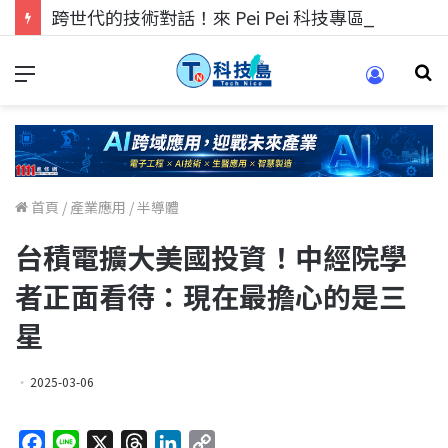
跨世代的技術對話！來 Pei Pei 科技專區，用專業洞察引領學弟妹成長
首頁
/
產業應用
/
半導體
台積電擴大美國投資！中經院學
者正面看待：現在最擔心的是三
星
2025-03-06
F
L
X
T
L
C