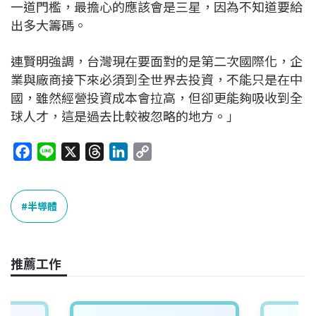
一道門檻，最擔心的應該會是三星，因為不知道要給
出多大籌碼。
連賢明強調，台灣現在要面對的是第二次國際化，企
業與廠商接下來必須到全世界去投資，不能只是在中
國，雖然經營投資成本會拉高，但卻更能夠吸收到全
球人才，這是過去比較被忽略的地方。」
F
L
X
T
L
C
a
i
h
i
o
c
n
r
n
p
e
e
e
k
y
半導體
b
a
e
L
o
d
d
i
o
s
I
n
推薦工作
k
n
k