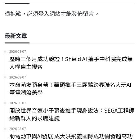
很抱歉，必須
登入
網站才能發佈留言。
最新文章
2026-08-07
歷時三個月成功驗證！Shield AI 攜手中科院完成無
人機自主搜索
2026-08-07
本命萌友隨身帶！華碩攜手三麗鷗跨界聯名大玩AI
筆電潮流美學
2026-08-07
開放世界音速小子幕後推手現身說法：SEGA工程師
給新鮮人的求職建議
2026-08-07
助電動車與AI發展 成大洪飛義團隊成功開發超高功