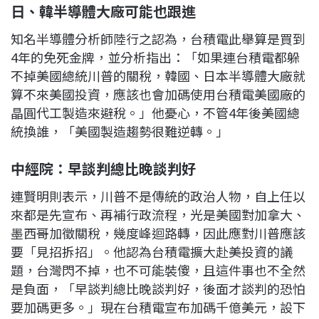
日、韓半導體大廠可能也跟進
知名半導體分析師陸行之認為，台積電此舉算是買到
4年的免死金牌，並分析指出：「如果連台積電都躲
不掉美國總統川普的關稅，韓國、日本半導體大廠就
算不來美國投資，應該也會加碼使用台積電美國廠的
晶圓代工製造來避稅。」他憂心，不管4年後美國總
統換誰，「美國製造趨勢很難逆轉。」
中經院：早談判總比晚談判好
連賢明則表示，川普不是傳統的政治人物，自上任以
來都是先宣布、再補行政流程，光是美國對加拿大、
墨西哥加徵關稅，幾度峰迴路轉，因此應對川普應該
要「見招拆招」。他認為台積電擴大赴美投資的議
題，台灣閃不掉，也不可能裝傻，且這件事也不全然
是負面，「早談判總比晚談判好，後面才談判的恐怕
要加碼更多。」現在台積電宣布加碼千億美元，設下