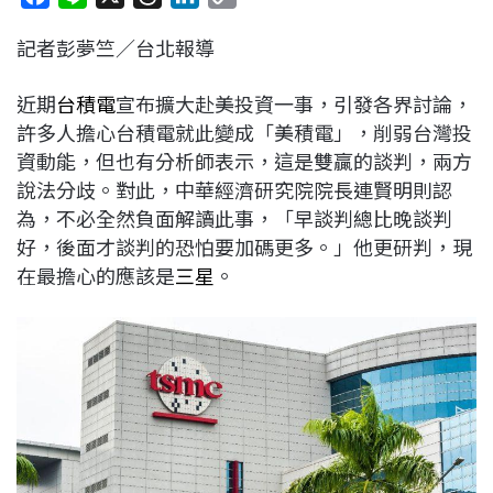
a
i
h
i
o
記者彭夢竺／台北報導
c
n
r
n
p
e
e
e
k
y
近期
台積電
宣布擴大赴美投資一事，引發各界討論，
b
a
e
L
許多人擔心台積電就此變成「美積電」，削弱台灣投
o
d
d
i
資動能，但也有分析師表示，這是雙贏的談判，兩方
o
s
I
n
說法分歧。對此，中華經濟研究院院長連賢明則認
k
n
k
為，不必全然負面解讀此事，「早談判總比晚談判
好，後面才談判的恐怕要加碼更多。」他更研判，現
在最擔心的應該是
三星
。