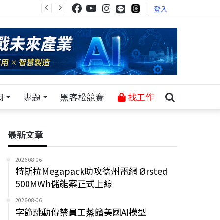
登入
園
專題
黑客松競賽
找工作
最新文章
2026-08-06
特斯拉Megapack助攻德州電網 Ørsted
500MWh儲能案正式上線
2026-08-06
字節跳動傳禁員工蒸餾美國AI模型