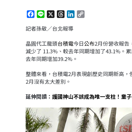
F
L
X
T
L
C
a
i
h
i
o
記者孫敬／台北報導
c
n
r
n
p
e
e
e
k
y
晶圓代工龍頭
台積電
今日
公布
2月份營收報告，
b
a
e
L
減少了 11.3%、較去年同期增加了43.1%。累
o
d
d
i
去年同期增加39.2%。
o
s
I
n
k
n
k
整體來看，台積電2月表現創歷史同期新高，但
2月沒有太大差別。
延伸閱讀：
護國神山不該成為唯一支柱！童子