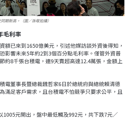
史同期新高。（圖／孫敬拍攝）
年毛利率
資額已來到1650億美元，引述他媒訪談外資後得知，
恐影響未來5年約2到3個百分點毛利率。僅管外資普
約8千張台積電，連9天賣超高達12.4萬張，金額上
積電董事長暨總裁魏哲家6日於總統府與總統賴清德
為滿足客戶需求，且台積電不怕競爭只要求公平，且
1005元開出，盤中最低觸及992元，共下跌7元／