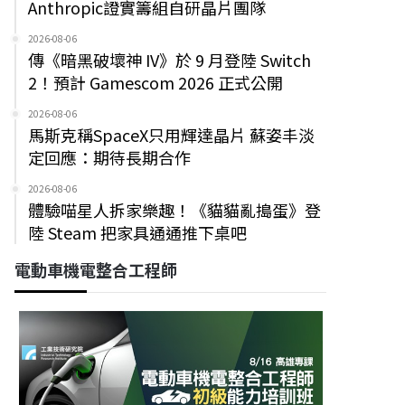
Anthropic證實籌組自研晶片團隊
2026-08-06
傳《暗黑破壞神 IV》於 9 月登陸 Switch
2！預計 Gamescom 2026 正式公開
2026-08-06
馬斯克稱SpaceX只用輝達晶片 蘇姿丰淡
定回應：期待長期合作
2026-08-06
體驗喵星人拆家樂趣！《貓貓亂搗蛋》登
陸 Steam 把家具通通推下桌吧
電動車機電整合工程師