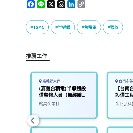
F
L
X
T
L
C
a
i
h
i
o
c
n
r
n
p
e
e
e
k
y
TSMC
半導體
台積電
營收
b
a
e
L
o
d
d
i
o
s
I
n
推薦工作
k
n
k
嘉義縣太保市
台南市善
導體設
(嘉義台積電)半導體設
【台南
備裝修人員（無經驗
設備工
可）（月薪）
銘昊企業社
金巨弘科