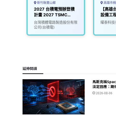
新竹縣寶山鄉
高雄市楠
導體設
2027 台積電預辦登積
【高雄
計畫 2027 TSMC
設備工
RDSS & AO Program
台灣積體電路製造股份有限
曜泰科技
公司(台積電)
延伸閱讀
馬斯克稱Spa
淡定回應：期
2026-08-06