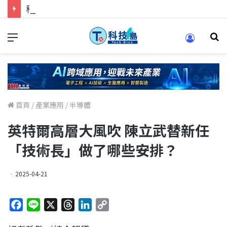
科技人找工作，就到TECH+ 科技專區!
首頁
/
產業應用
/
半導體
英特爾高層大風吹 陳立武替新任
「技術長」做了哪些安排？
2025-04-21
F
L
X
T
L
C
a
i
h
i
o