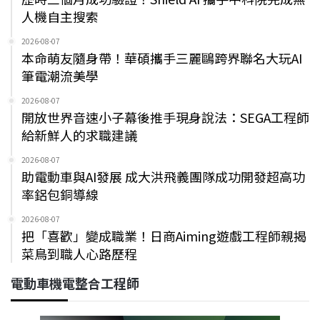
人機自主搜索
2026-08-07
本命萌友隨身帶！華碩攜手三麗鷗跨界聯名大玩AI
筆電潮流美學
2026-08-07
開放世界音速小子幕後推手現身說法：SEGA工程師
給新鮮人的求職建議
2026-08-07
助電動車與AI發展 成大洪飛義團隊成功開發超高功
率鋁包銅導線
2026-08-07
把「喜歡」變成職業！日商Aiming遊戲工程師親揭
菜鳥到職人心路歷程
電動車機電整合工程師