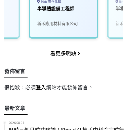
台南市善化區
新竹縣
工
半導體設備工程師
半導體
新禾應用材料有限公司
新禾應
看更多職缺
發佈留言
很抱歉，必須
登入
網站才能發佈留言。
最新文章
2026-08-07
歷時三個月成功驗證！Shield AI 攜手中科院完成無