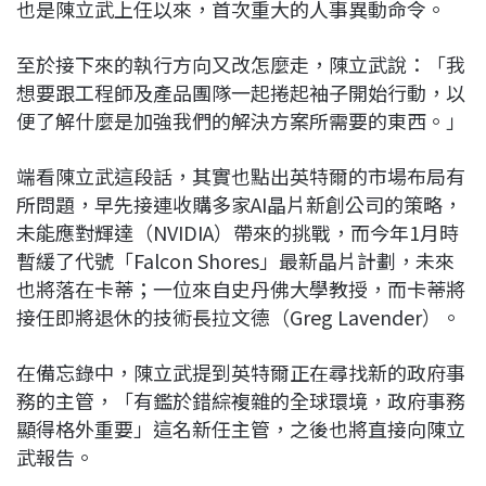
也是陳立武上任以來，首次重大的人事異動命令。
至於接下來的執行方向又改怎麼走，陳立武說：「我
想要跟工程師及產品團隊一起捲起袖子開始行動，以
便了解什麼是加強我們的解決方案所需要的東西。」
端看陳立武這段話，其實也點出英特爾的市場布局有
所問題，早先接連收購多家AI晶片新創公司的策略，
未能應對輝達（NVIDIA）帶來的挑戰，而今年1月時
暫緩了代號「Falcon Shores」最新晶片計劃，未來
也將落在卡蒂；一位來自史丹佛大學教授，而卡蒂將
接任即將退休的技術長拉文德（Greg Lavender）。
在備忘錄中，陳立武提到英特爾正在尋找新的政府事
務的主管，「有鑑於錯綜複雜的全球環境，政府事務
顯得格外重要」這名新任主管，之後也將直接向陳立
武報告。