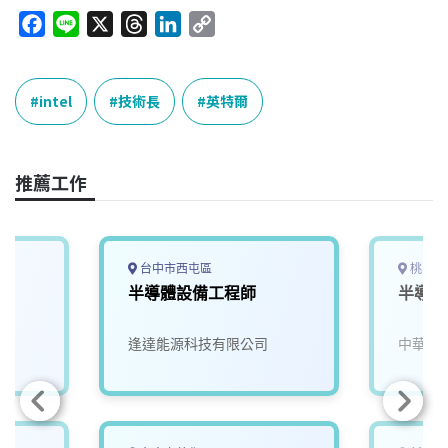
F
L
X
T
L
C
a
i
h
i
o
c
n
r
n
p
e
e
e
k
y
intel
技術長
英特爾
b
a
e
L
o
d
d
i
o
s
I
n
推薦工作
k
n
k
台中市西屯區
桃園市
半導體設備工程師
半導體
逢達能源科技有限公司
中華科