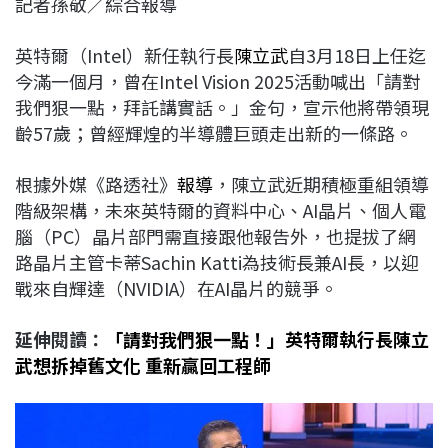
記者孫敬／綜合報導
c
n
r
n
p
e
e
e
k
y
英特爾（Intel）新任執行長
陳立武
自3月18日上任迄
b
a
e
L
今滿一個月，曾在Intel Vision 2025活動喊出「請對
o
d
d
i
我們狠一點，拜託講實話。」金句，宣示他將帶領現
o
s
I
n
齡57歲；曾經輝煌的半導體巨頭走出新的一條路。
k
n
k
根據外媒《路透社》
報導
，陳立武近期積極重組領導
階級架構，未來英特爾的資料中心、AI晶片、個人電
腦（PC）晶片部門需直接跟他報告外，也提拔了網
路晶片主管卡蒂Sachin Katti為技術長兼AI長，以迎
戰來自輝達（NVIDIA）在AI晶片的競爭。
延伸閱讀：
「請對我們狠一點！」英特爾執行長陳立
武想拆掉舊文化 重新贏回工程師