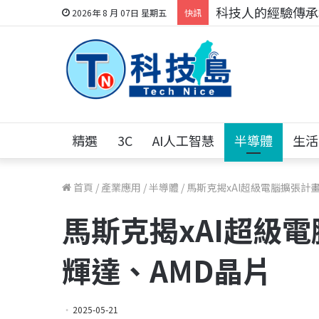
科技人的經驗傳承地
2026年 8 月 07日 星期五
快訊
精選
3C
AI人工智慧
半導體
生活
首頁
/
產業應用
/
半導體
/
馬斯克揭xAI超級電腦擴張計
馬斯克揭xAI超級
輝達、AMD晶片
2025-05-21