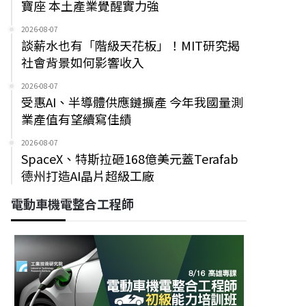
寶座 本土產業覺醒實力強
2026-08-07
談薪水也有「階級天花板」！MIT研究揭
社會背景如何影響收入
2026-08-07
受惠AI、半導體供應鏈擴產 今年我國量測
業產值有望續寫佳績
2026-08-07
SpaceX、特斯拉砸168億美元蓋Terafab
德州打造AI晶片超級工廠
電動車機電整合工程師