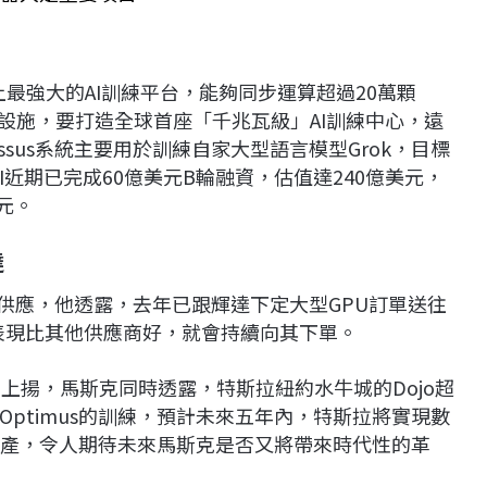
世界上最強大的AI訓練平台，能夠同步運算超過20萬顆
的設施，要打造全球首座「千兆瓦級」AI訓練中心，遠
lossus系統主要用於訓練自家大型語言模型Grok，目標
，xAI近期已完成60億美元B輪融資，估值達240億美元，
元。
達
供應，他透露，去年已跟輝達下定大型GPU訂單送往
品表現比其他供應商好，就會持續向其下單。
上揚，馬斯克同時透露，特斯拉紐約水牛城的Dojo超
ptimus的訓練，預計未來五年內，特斯拉將實現數
人量產，令人期待未來馬斯克是否又將帶來時代性的革