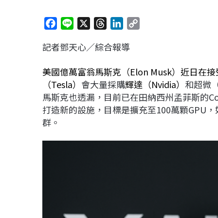
F
L
X
T
L
C
a
i
h
i
o
記者鄧天心／綜合報導
c
n
r
n
p
e
e
e
k
y
美國億萬富翁馬斯克（Elon Musk）近日在接
b
a
e
L
（Tesla）
會大量採購
輝達（Nvidia）
和超微（
o
d
d
i
馬斯克也透漏，目前已在田納西州孟菲斯的Col
o
s
I
n
打造新的設施，目標是擴充至100萬顆GPU
k
n
k
群。