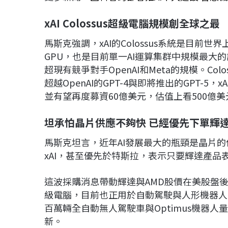
xAI Colossus超級電腦規模創全球之最
馬斯克強調，xAI的Colossus系統是目前
GPU，也是目前單一AI運算集群中規模最大
超現有競爭對手OpenAI和Meta的規模。Co
超越OpenAI的GPT-4與即將推出的GPT-5
並有望再度募資60億美元，估值上看500億美
坦承怕晶片供應不夠快 已經優先下單輝
馬斯克坦言，近年AI發展最大的瓶頸是晶片的
xAI，甚至優先於特斯拉，表示只要輝達產
這波採購消息帶動輝達與AMD股價在美股盤後
級電腦，目前也正用於自動駕駛與人形機器人O
百萬輛全自動無人駕駛車與Optimus機器
新。