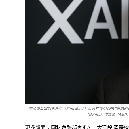
美國億萬富翁馬斯克（Elon Musk）近日在接受CNBC專訪
（Nvidia）和超微（AM
更多新聞：
國科會跨部會推AI十大建設 智慧