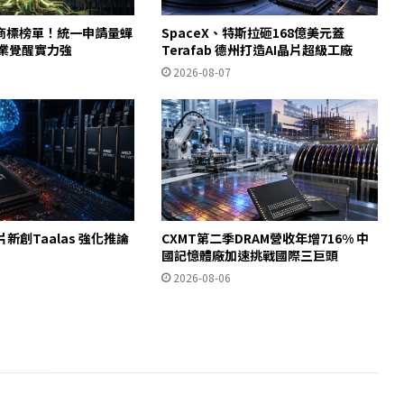
商標榜單！統一申請量蟬
SpaceX、特斯拉砸168億美元蓋
產業覺醒實力強
Terafab 德州打造AI晶片超級工廠
2026-08-07
片新創Taalas 強化推論
CXMT第二季DRAM營收年增716% 中
國記憶體廠加速挑戰國際三巨頭
2026-08-06