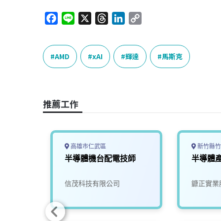
F
L
X
T
L
C
a
i
h
i
o
c
n
r
n
p
e
e
e
k
y
AMD
xAI
輝達
馬斯克
b
a
e
L
o
d
d
i
o
s
I
n
推薦工作
k
n
k
高雄市仁武區
新竹縣竹
師
半導體機台配電技師
半導體
有限公
信茂科技有限公司
鏮正實業