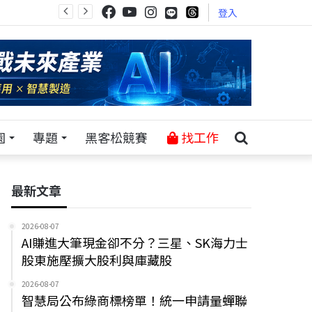
登入
園
專題
黑客松競賽
找工作
最新文章
2026-08-07
AI賺進大筆現金卻不分？三星、SK海力士
股東施壓擴大股利與庫藏股
2026-08-07
智慧局公布綠商標榜單！統一申請量蟬聯