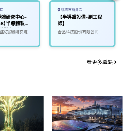
區
桃園市龍潭區
導體研究中心-
【半導體設備-副工程
058)半導體製程
師】
_微影光罩組
國家實驗研究院
合晶科技股份有限公司
看更多職缺