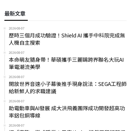
最新文章
2026-08-07
歷時三個月成功驗證！Shield AI 攜手中科院完成無
人機自主搜索
2026-08-07
本命萌友隨身帶！華碩攜手三麗鷗跨界聯名大玩AI
筆電潮流美學
2026-08-07
開放世界音速小子幕後推手現身說法：SEGA工程師
給新鮮人的求職建議
2026-08-07
助電動車與AI發展 成大洪飛義團隊成功開發超高功
率鋁包銅導線
2026-08-07