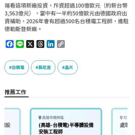
端看這項新廠投資，斥資超過100億歐元（約新台幣
3,563億元），當中有一半約50億歐元由德國政府出
資補助，2026年會有超過500名台積電工程師，進駐
德勒斯登新廠。
F
L
X
T
L
C
a
i
h
i
o
c
n
r
n
p
e
e
e
k
y
台積電
慕尼黑
晶片
b
a
e
L
o
d
d
i
o
s
I
n
推薦工作
k
n
k
高雄市楠梓區
新竹市
導體設
(高雄-台積電)半導體設備
處理器
安裝工程師