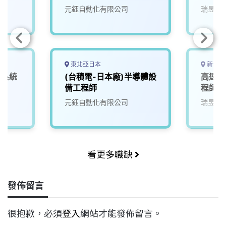
元鈺自動化有限公司
瑞昱半
東北亞日本
新竹市
片系統
(台積電-日本廠)半導體設
高速介
備工程師
程師
司
元鈺自動化有限公司
瑞昱半
看更多職缺
發佈留言
很抱歉，必須
登入
網站才能發佈留言。