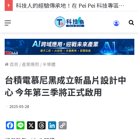
科技人的經驗傳承地！在 Pei Pei 科技專區，與學弟妹交流最硬核的技術
首頁
/
產業應用
/
半導體
台積電慕尼黑成立新晶片設計中
心 今年第三季將正式啟用
2025-05-28
F
L
X
T
L
C
a
i
h
i
o