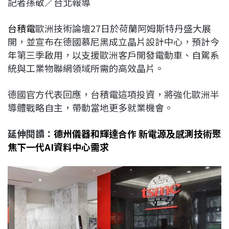
記者孫敬／台北報導
c
n
r
n
p
e
e
e
k
y
台積電
歐洲技術論壇27日於荷蘭阿姆斯特丹盛大展
b
a
e
L
開，並宣布在德國慕尼黑成立晶片設計中心，預計今
o
d
d
i
年第三季啟用，以支援歐洲客戶開發電動車、自駕系
o
s
I
n
統與工業物聯網領域所需的高效晶片。
k
n
k
德國官方代表回應，台積電這項投資，將強化歐洲半
導體戰略自主，帶動當地更多就業機會。
延伸閱讀：
德州儀器和輝達合作 新電源及感測技術聚
焦下一代AI資料中心需求