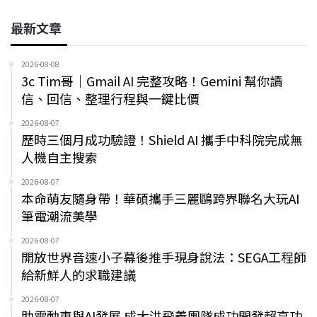
最新文章
2026-08-08
3c Tim哥｜Gmail AI 完整攻略！Gemini 幫你讀
信、回信、整理行程與一鍵比價
2026-08-07
歷時三個月成功驗證！Shield AI 攜手中科院完成無
人機自主搜索
2026-08-07
本命萌友隨身帶！華碩攜手三麗鷗跨界聯名大玩AI
筆電潮流美學
2026-08-07
開放世界音速小子幕後推手現身說法：SEGA工程師
給新鮮人的求職建議
2026-08-07
助電動車與AI發展 成大洪飛義團隊成功開發超高功