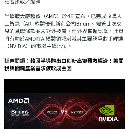
記者孫敬／編譯
c
n
r
n
p
e
e
e
k
y
半導體大廠超微（
AMD
）於4日宣布，已完成收購人
b
a
e
L
工智慧（AI）軟體優化新創公司Brium。儘管此次交
o
d
d
i
易的具體條款並未對外披露，但外界普遍認為，此舉
o
s
I
n
將有助於AMD在AI硬體領域削減其主要競爭對手輝達
k
n
k
（NVIDIA）的市場主導地位。
延伸閱讀：
韓國半導體出口創新高卻難救經濟！美關
稅與關鍵產業需求疲軟成主因