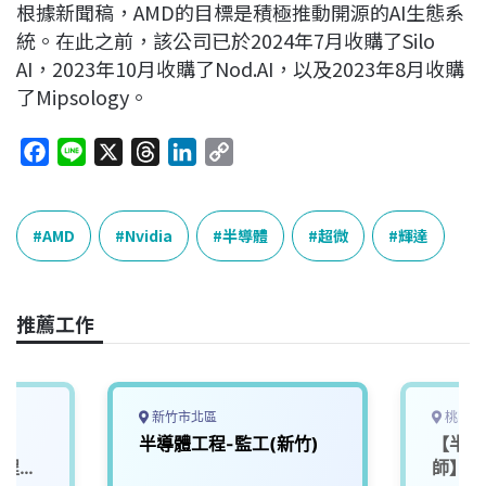
根據新聞稿，AMD的目標是積極推動開源的AI生態系
統。在此之前，該公司已於2024年7月收購了Silo
AI，2023年10月收購了Nod.AI，以及2023年8月收購
了Mipsology。
F
L
X
T
L
C
a
i
h
i
o
c
n
r
n
p
e
e
e
k
y
AMD
Nvidia
半導體
超微
輝達
b
a
e
L
o
d
d
i
o
s
I
n
推薦工作
k
n
k
新竹市北區
桃園市
-
半導體工程-監工(新竹)
【半導
製程工
師】