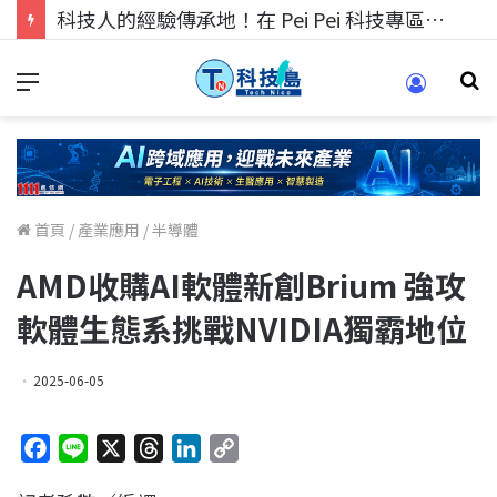
科技人找工作，就到TECH+ 科技專區!
首頁
/
產業應用
/
半導體
AMD收購AI軟體新創Brium 強攻
軟體生態系挑戰NVIDIA獨霸地位
2025-06-05
F
L
X
T
L
C
a
i
h
i
o