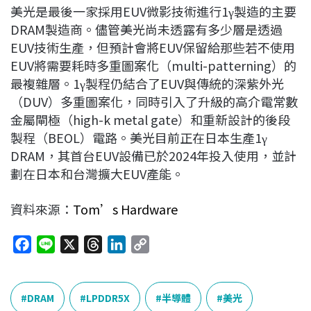
美光是最後一家採用EUV微影技術進行1γ製造的主要
DRAM製造商。儘管美光尚未透露有多少層是透過
EUV技術生產，但預計會將EUV保留給那些若不使用
EUV將需要耗時多重圖案化（multi-patterning）的
最複雜層。1γ製程仍結合了EUV與傳統的深紫外光
（DUV）多重圖案化，同時引入了升級的高介電常數
金屬閘極（high-k metal gate）和重新設計的後段
製程（BEOL）電路。美光目前正在日本生產1γ
DRAM，其首台EUV設備已於2024年投入使用，並計
劃在日本和台灣擴大EUV產能。
資料來源：
Tom’s Hardware
F
L
X
T
L
C
a
i
h
i
o
c
n
r
n
p
e
e
e
k
y
DRAM
LPDDR5X
半導體
美光