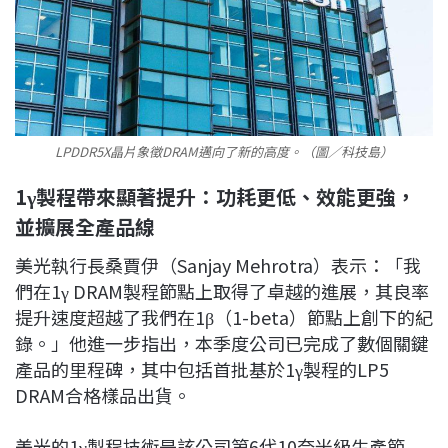
LPDDR5X晶片象徵DRAM邁向了新的高度。（圖／科技島）
1γ製程帶來顯著提升：功耗更低、效能更強，
並擴展全產品線
美光執行長桑賈伊（Sanjay Mehrotra）表示：「我
們在1γ DRAM製程節點上取得了卓越的進展，其良率
提升速度超越了我們在1β（1-beta）節點上創下的紀
錄。」他進一步指出，本季度公司已完成了數個關鍵
產品的里程碑，其中包括首批基於1γ製程的LP5
DRAM合格樣品出貨。
美光的1γ製程技術是該公司第6代10奈米級生產節