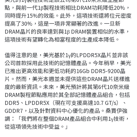
點，與前一代1β製程技術相比DRAM功耗降低20%，
同時提升15%的效能。此外，這項技術還將位元密度
提高了30%，這是一項非常顯著的改進。一旦新
DRAM晶片的良率達到與1β DRAM裝置相似的水準，
這項技術有望轉化為相當程度的生產成本降低。
值得注意的是，美光基於1γ的LPDDR5X晶片並非該
公司首款採用此技術的記憶體產品。今年稍早，美光
已推出更高效能和更低功耗的16Gb DDR5-9200晶
片。然而，美光本週並未提供這些DRAM晶片送樣進
度的最新資訊。未來，美光預計將其第6代10奈米級
DRAM製程節點應用於其全部記憶體產品組合，包括
DDR5、LPDDR5X（現在可支援高達10.7 GT/s）、
GDDR7，以及針對資料中心優化的產品。桑賈伊強
調：「我們將在整個DRAM產品組合中利用1γ技術，
從這項領先技術中受益。」