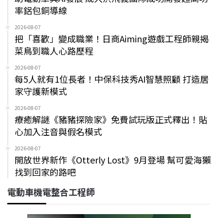
率鋁包銅導線
2026-08-07
把「喜歡」變成職業！日商Aiming遊戲工程師親揭
菜鳥到職人心路歷程
2026-08-07
每5人就有1位長者！中保科技秀AI智慧照顧 打造居
家守護新模式
2026-08-07
療癒解謎《豬豬探險家》免費試玩版正式釋出！貼
心加入注音與假名模式
2026-08-07
開放世界新作《Otterly Lost》9月登場 幫可愛海獺
找到回家的路吧
電動車機電整合工程師