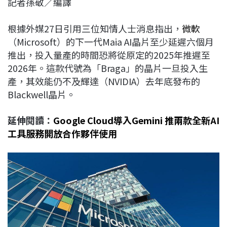
記者孫敬／編譯
c
n
r
n
p
e
e
e
k
y
根據外媒27日引用三位知情人士消息指出，
微軟
b
a
e
L
（Microsoft）的下一代Maia AI晶片至少延遲六個月
o
d
d
i
推出，投入量產的時間恐將從原定的2025年推遲至
o
s
I
n
2026年。這款代號為「Braga」的晶片一旦投入生
k
n
k
產，其效能仍不及輝達（NVIDIA）去年底發布的
Blackwell晶片。
延伸閱讀：
Google Cloud導入Gemini 推兩款全新AI
工具服務開放合作夥伴使用