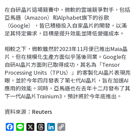
在自研晶片這場競賽中，微軟的雲端競爭對手，包括
亞馬遜（Amazon）和Alphabet旗下的谷歌
（Google），皆已積極投入自家晶片的開發，以滿
足其特定需求，目標是提升效能並降低營運成本。
相較之下，微軟雖然於2023年11月便已推出Maia晶
片，但在規模化生產方面似乎落後同業。Google在
自研AI晶片方面則已取得成功，其名為「Tensor
Processing Units（TPUs）」的客製化AI晶片表現亮
眼，並於今年四月發表了第七代AI晶片，旨在加速AI
應用的效能。同時，亞馬遜也在去年十二月發布了其
下一代AI晶片Trainium3，預計將於今年底推出。
資料來源：
Reuters
F
L
X
T
L
C
a
i
h
i
o