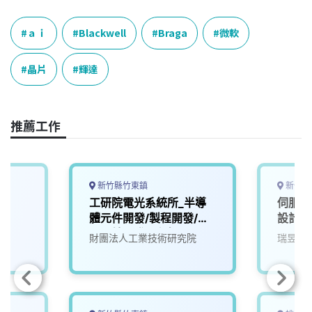
c
n
r
n
p
e
e
e
k
y
ａｉ
Blackwell
Braga
微軟
b
a
e
L
o
d
d
i
晶片
輝達
o
s
I
n
k
n
k
推薦工作
新竹縣竹東鎮
新竹市
工研院電光系統所_半導
伺服器
體元件開發/製程開發/量
設計工
子晶片開發工程師
財團法人工業技術研究院
瑞昱半
(M100/M600)(含研發
替代役)