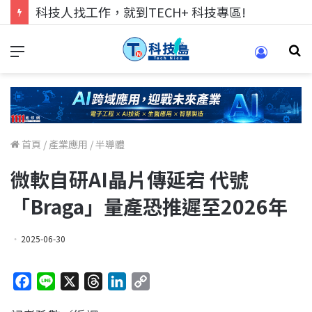
科技人找工作，就到TECH+ 科技專區!
首頁
/
產業應用
/
半導體
微軟自研AI晶片傳延宕 代號
「Braga」量產恐推遲至2026年
2025-06-30
F
L
X
T
L
C
a
i
h
i
o