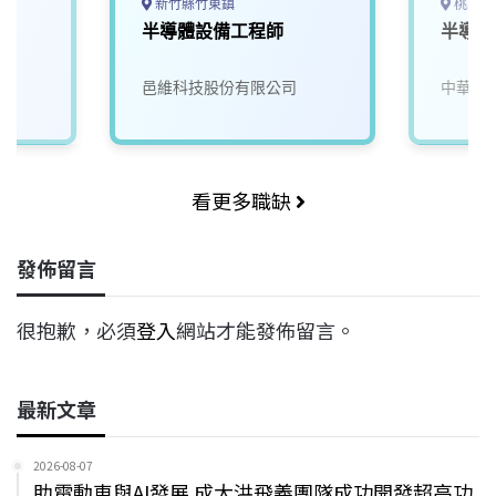
新竹縣竹東鎮
桃園市
半導體設備工程師
半導體
邑維科技股份有限公司
中華科
看更多職缺
發佈留言
很抱歉，必須
登入
網站才能發佈留言。
最新文章
2026-08-07
助電動車與AI發展 成大洪飛義團隊成功開發超高功