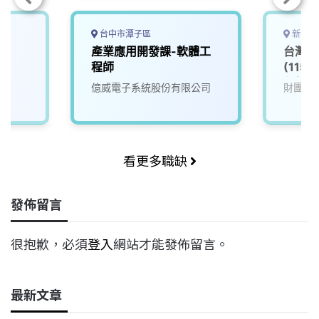
台中市潭子區
新竹市
產業應用開發課-軟體工
台灣半
程師
(115
程師_
億威電子系統股份有限公司
財團法
看更多職缺
發佈留言
很抱歉，必須
登入
網站才能發佈留言。
最新文章