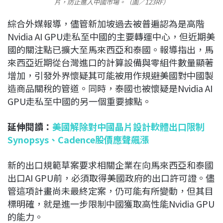
片，防止進入中國市場。（圖／123RF）
綜合外媒報導，儘管新加坡過去被普遍認為是高階
Nvidia AI GPU走私至中國的主要轉運中心，但近期美
國的關注點已擴大至馬來西亞和泰國。報導指出，馬
來西亞近期從台灣進口的計算設備與零組件數量顯著
增加，引發外界懷疑其可能被用作規避美國對中國製
造商品關稅的管道。同時，泰國也被懷疑是Nvidia AI
GPU走私至中國的另一個重要據點。
延伸閱讀：
美國解除對中國晶片設計軟體出口限制
Synopsys、Cadence股價應聲飆漲
新的出口規範草案要求相關企業在向馬來西亞和泰國
出口AI GPU前，必須取得美國政府的出口許可證。儘
管這項計畫尚未最終定案，仍可能有所變動，但其目
標明確，就是進一步限制中國獲取高性能Nvidia GPU
的能力。