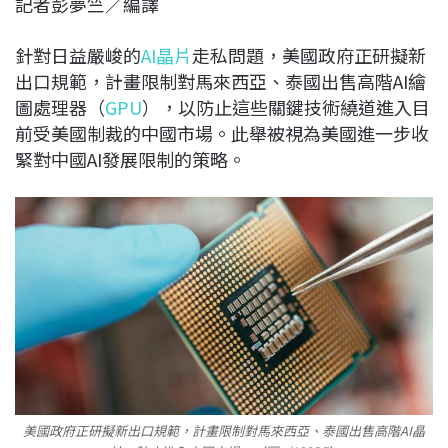
記者彭夢竺／編譯
c
n
r
n
p
e
e
e
k
y
針對日益嚴峻的
AI晶片
走私問題，美國政府正研擬新
b
a
e
L
出口規範，計畫限制對馬來西亞、泰國出售高階AI繪
o
d
d
i
圖處理器（
GPU
），以防止這些關鍵技術繞道進入目
o
s
I
n
前受美國制裁的中國市場。此舉被視為美國進一步收
k
n
k
緊對中國AI發展限制的策略。
美國政府正研擬新出口規範，計畫限制對馬來西亞、泰國出售高階AI晶