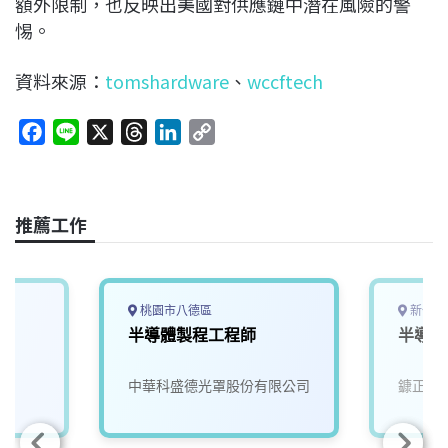
額外限制，也反映出美國對供應鏈中潛在風險的警
惕。
資料來源：
tomshardware
、
wccftech
F
L
X
T
L
C
a
i
h
i
o
c
n
r
n
p
e
e
e
k
y
推薦工作
b
a
e
L
o
d
d
i
o
s
I
n
k
n
k
桃園市八德區
新竹縣
半導體製程工程師
半導體
中華科盛德光罩股份有限公司
鏮正實