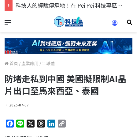
科技人找工作，就到TECH+ 科技專區!
首頁
/
產業應用
/
半導體
防堵走私到中國 美國擬限制AI晶
片出口至馬來西亞、泰國
2025-07-07
F
L
X
T
L
C
a
i
h
i
o