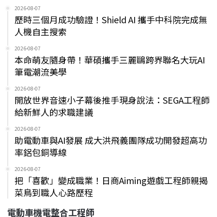
2026-08-07
歷時三個月成功驗證！Shield AI 攜手中科院完成無
人機自主搜索
2026-08-07
本命萌友隨身帶！華碩攜手三麗鷗跨界聯名大玩AI
筆電潮流美學
2026-08-07
開放世界音速小子幕後推手現身說法：SEGA工程師
給新鮮人的求職建議
2026-08-07
助電動車與AI發展 成大洪飛義團隊成功開發超高功
率鋁包銅導線
2026-08-07
把「喜歡」變成職業！日商Aiming遊戲工程師親揭
菜鳥到職人心路歷程
電動車機電整合工程師