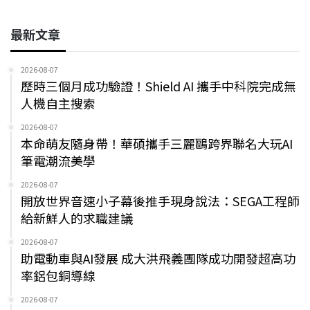
最新文章
2026-08-07
歷時三個月成功驗證！Shield AI 攜手中科院完成無
人機自主搜索
2026-08-07
本命萌友隨身帶！華碩攜手三麗鷗跨界聯名大玩AI
筆電潮流美學
2026-08-07
開放世界音速小子幕後推手現身說法：SEGA工程師
給新鮮人的求職建議
2026-08-07
助電動車與AI發展 成大洪飛義團隊成功開發超高功
率鋁包銅導線
2026-08-07