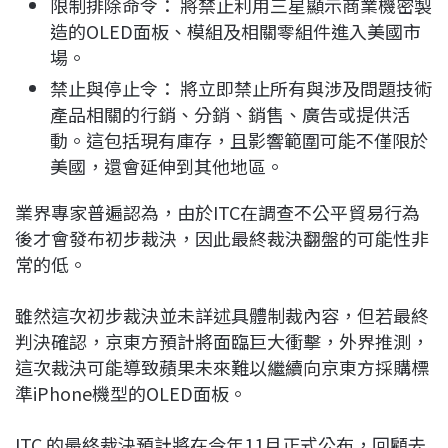
限制排除命令： 將禁止利用三星顯示商業機密製
造的OLED面板、模組及相關零組件進入美國市
場。
禁止與停止令： 將立即禁止所有與涉及問題技術
產品相關的行銷、分銷、銷售、廣告或提供活
動。這包括現有庫存，且影響範圍可能不僅限於
美國，還會延伸到其他地區。
業界專家普遍認為，由於ITC在調查不公平貿易行為
後才會發布初步裁決，因此最終裁決翻盤的可能性非
常的低。
雖然這次初步裁決並未詳述具體制裁內容，但若最終
判決確認，京東方預計將面臨巨大衝擊，外界推測，
這次裁決可能導致蘋果未來難以繼續向京東方採購標
準iPhone機型的OLED面板。
ITC 的最終裁決預計將在今年11月正式公布，回顧去