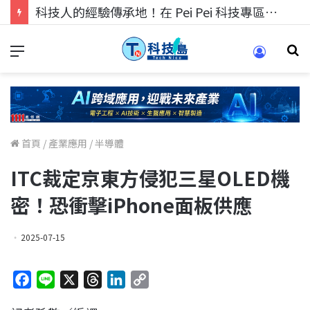
科技人的經驗傳承地！在 Pei Pei 科技專區，與學弟妹交流最硬核的技術
首頁
/
產業應用
/
半導體
ITC裁定京東方侵犯三星OLED機
密！恐衝擊iPhone面板供應
2025-07-15
F
L
X
T
L
C
a
i
h
i
o