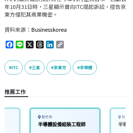
年10月31日時，三星顯示曾向ITC提起訴訟，控告京
東方侵犯其商業機密。
資料來源：
Businesskorea
F
L
X
T
L
C
a
i
h
i
o
c
n
r
n
p
e
e
e
k
y
ITC
三星
京東方
半導體
b
a
e
L
o
d
d
i
o
s
I
n
推薦工作
k
n
k
新竹市
新竹市
半導體設備組裝工程師
半導體