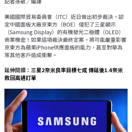
記者孫敬／編譯
c
n
r
n
p
e
e
e
k
y
美國國際貿易委員會（ITC）近日做出初步裁決，認
b
a
e
L
定中國面板大廠京東方（BOE）侵犯了三星顯示
o
d
d
i
（Samsung Display）的有機發光二極體（OLED）
o
s
I
n
商業機密！如果這項裁決最終定案，將可能嚴重影響
k
n
k
京東方為蘋果iPhone供應面板的能力，甚至對華為
等其他客戶造成衝擊。
延伸閱讀：
三星2奈米良率目標七成 傳延後1.4奈米
救回高通訂單