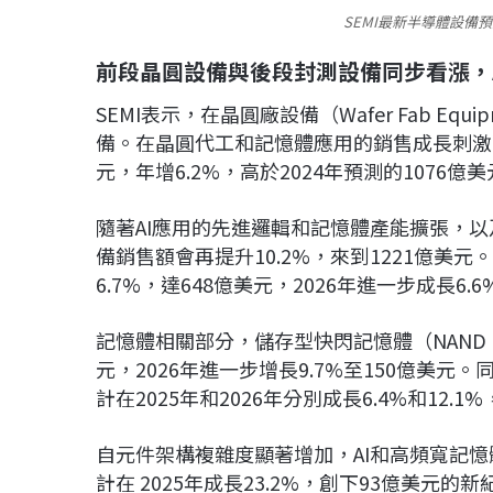
SEMI最新半導體設備
前段晶圓設備與後段封測設備同步看漲，A
SEMI表示，在晶圓廠設備（Wafer Fab Eq
備。在晶圓代工和記憶體應用的銷售成長刺激下
元，年增6.2%，高於2024年預測的1076億
隨著AI應用的先進邏輯和記憶體產能擴張，以及
備銷售額會再提升10.2%，來到1221億美
6.7%，達648億美元，2026年進一步成長6.
記憶體相關部分，儲存型快閃記憶體（NAND Fl
元，2026年進一步增長9.7%至150億美
計在2025年和2026年分別成長6.4%和12.1%
自元件架構複雜度顯著增加，AI和高頻寬記
計在 2025年成長23.2%，創下93億美元的