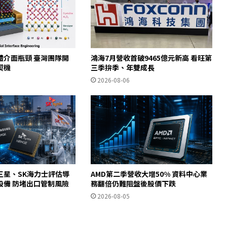
體介面瓶頸 臺灣團隊開
鴻海7月營收首破9465億元新高 看旺第
契機
三季拚季、年雙成長
2026-08-06
三星、SK海力士評估導
AMD第二季營收大增50% 資料中心業
設備 防堵出口管制風險
務翻倍仍難阻盤後股價下跌
2026-08-05