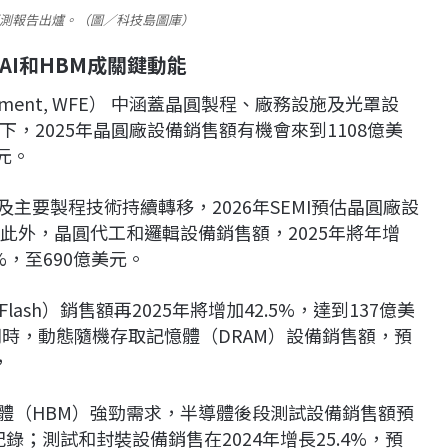
預測報告出爐。（圖／科技島圖庫）
I和HBM成關鍵動能
uipment, WFE） 中涵蓋晶圓製程、廠務設施及光罩設
，2025年晶圓廠設備銷售額有機會來到1108億美
美元。
主要製程技術持續轉移，2026年SEMI預估晶圓廠設
元。此外，晶圓代工和邏輯設備銷售額，2025年將年增
6%，至690億美元。
ash）銷售額再2025年將增加42.5%，達到137億美
元。同時，動態隨機存取記憶體（DRAM）設備銷售額，預
，
憶體（HBM）強勁需求，半導體後段測試設備銷售額預
新紀錄；測試和封裝設備銷售在2024年增長25.4%，預