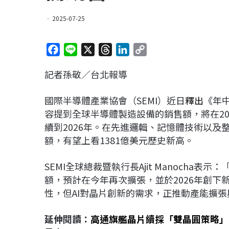
2025-07-25
F
L
X
T
L
C
a
i
h
i
o
記者孫敬／台北報導
c
n
r
n
p
e
e
e
k
y
國際半導體產業協會（SEMI）近日
釋出
《年中
b
a
e
L
容提到全球半導體製造設備的銷售額，將在202
o
d
d
i
續到2026年。在先進邏輯、記憶體技術以及
o
s
I
n
額，有望上看1381億美元歷史新高。
k
n
k
SEMI全球總裁暨執行長Ajit Manocha
額，預計在今年再次擴張，並於2026年創
性，但AI對晶片創新的需求，正推動產能擴
延伸閱讀：
高通旗艦晶片續採「雙晶圓策略」？三星將