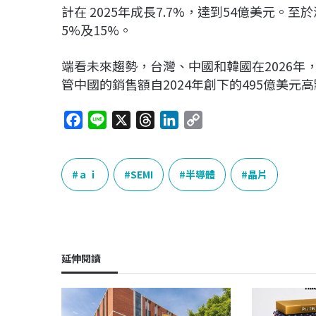
計在 2025年成長7.7%，達到54億美元。
5%及15%。
端看未來趨勢，台灣、中國和韓國在2026年
管中國的銷售額自2024年創下的495億美
F
L
X
T
L
C
a
i
h
i
o
c
n
r
n
p
e
e
e
k
y
ａｉ
SEMI
半導體
晶片
b
a
e
L
o
d
d
i
o
s
I
n
k
n
k
延伸閱讀