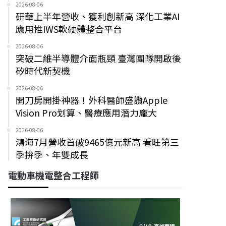
2026-08-06
研華上半年營收、獲利創新高 深化工業AI
應用推IWS軟硬體整合平台
2026-08-06
突破二維半導體介面瓶頸 臺灣團隊開啟後
矽時代新契機
2026-08-06
開刀房開掛神器！外科醫師盛讚Apple
Vision Pro划算、醫療應用潛力龐大
2026-08-06
鴻海7月營收首破9465億元新高 看旺第三
季拚季、年雙成長
電動車機電整合工程師