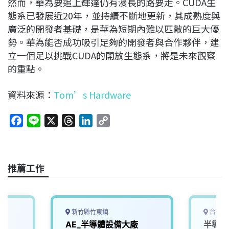
然而，華為要追上輝達仍有漫長的路要走。CUDA生
態系已發展近20年，並持續不斷地更新，其成熟度與
廣泛的開發者基礎，是華為短期內難以匹敵的巨大優
勢。華為能否成功吸引足夠的開發者與合作夥伴，建
立一個足以挑戰CUDA的開放生態系，將是未來觀察
的重點。
資料來源：
Tom’s Hardware
F
L
X
T
L
C
a
i
h
i
o
c
n
r
n
p
e
e
e
k
y
推薦工作
b
a
e
L
o
d
d
i
o
s
I
n
k
n
k
新竹縣竹東鎮
台中市
程
AE_半導體設備大廠
半導體