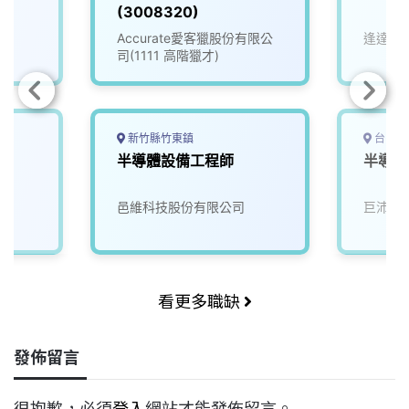
(3008320)
Accurate愛客獵股份有限公
逢達能
司(1111 高階獵才)
新竹縣竹東鎮
台中市
半導體設備工程師
半導體
邑維科技股份有限公司
巨沛股
看更多職缺
發佈留言
很抱歉，必須
登入
網站才能發佈留言。