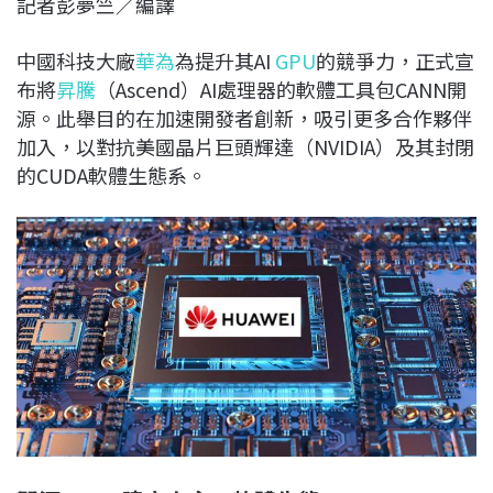
記者彭夢竺／編譯
c
n
r
n
p
e
e
e
k
y
中國科技大廠
華為
為提升其AI
GPU
的競爭力，正式宣
b
a
e
L
布將
昇騰
（Ascend）AI處理器的軟體工具包CANN開
o
d
d
i
源。此舉目的在加速開發者創新，吸引更多合作夥伴
o
s
I
n
加入，以對抗美國晶片巨頭輝達（NVIDIA）及其封閉
k
n
k
的CUDA軟體生態系。