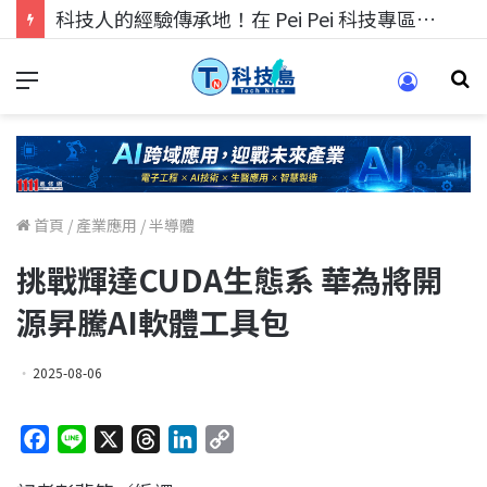
科技人的經驗傳承地！在 Pei Pei 科技專區，與學弟妹交流最硬核的技術
首頁
/
產業應用
/
半導體
挑戰輝達CUDA生態系 華為將開
源昇騰AI軟體工具包
2025-08-06
F
L
X
T
L
C
a
i
h
i
o