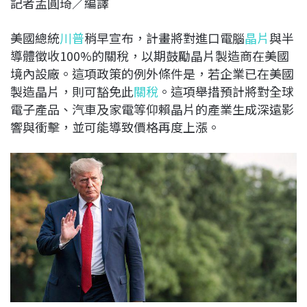
記者孟圓琦／編譯
c
n
r
n
p
e
e
e
k
y
美國總統
川普
稍早宣布，計畫將對進口電腦
晶片
與半
b
a
e
L
導體徵收100%的關稅，以期鼓勵晶片製造商在美國
o
d
d
i
境內設廠。這項政策的例外條件是，若企業已在美國
o
s
I
n
製造晶片，則可豁免此
關稅
。這項舉措預計將對全球
k
n
k
電子產品、汽車及家電等仰賴晶片的產業生成深遠影
響與衝擊，並可能導致價格再度上漲。