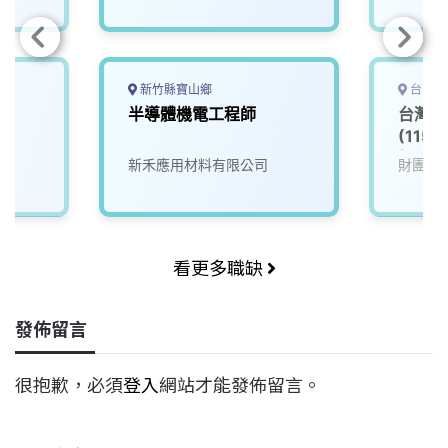
新竹縣寶山鄉
台南市
半導體機電工程師
台灣半
(115
師_異
新禾應用材料有限公司
財團法
看更多職缺
發佈留言
很抱歉，必須
登入
網站才能發佈留言。