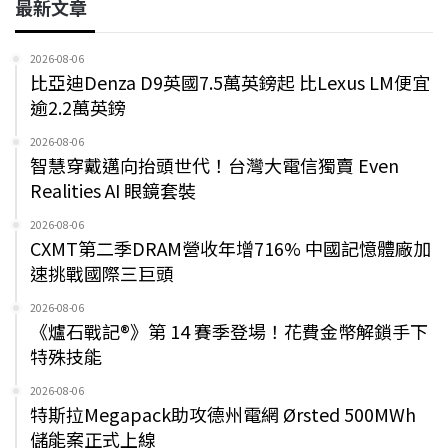
最新文章
2026-08-06
比亞迪Denza D9英國7.5萬英鎊起 比Lexus LM便宜
逾2.2萬英鎊
2026-08-06
智慧穿戴邁向抬頭世代！台灣大電信獨賣 Even
Realities AI 眼鏡套裝
2026-08-06
CXMT第二季DRAM營收年增716% 中國記憶體廠加
速挑戰國際三巨頭
2026-08-06
《爐石戰記®》第 14 賽季登場！花費金幣解鎖手下
特殊技能
2026-08-06
特斯拉Megapack助攻德州電網 Ørsted 500MWh
儲能案正式上線