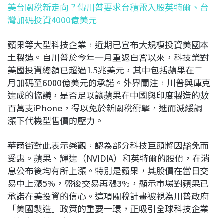
美台關稅新走向？傳川普要求台積電入股英特爾、台
灣加碼投資4000億美元
蘋果等大型科技企業，近期已宣布大規模投資美國本
土製造。自川普於今年一月重返白宮以來，科技業對
美國投資總額已超過1.5兆美元，其中包括蘋果在二
月加碼至6000億美元的承諾。外界關注，川普與庫克
達成的協議，是否足以讓蘋果在中國與印度製造的數
百萬支iPhone，得以免於新關稅衝擊，進而減緩調
漲下代機型售價的壓力。
華爾街對此表示樂觀，認為部分科技巨頭將因豁免而
受惠。蘋果、輝達（NVIDIA）和英特爾的股價，在消
息公布後均有所上漲。特別是蘋果，其股價在當日交
易中上漲5%，盤後交易再漲3%，顯示市場對蘋果已
承諾在美投資的信心。這項關稅計畫被視為川普政府
「美國製造」政策的重要一環，正吸引全球科技企業