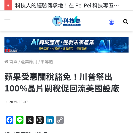
科技人找工作，就到TECH+ 科技專區!
首頁
/
產業應用
/
半導體
蘋果受惠關稅豁免！川普祭出
100%晶片關稅促回流美國設廠
2025-08-07
F
L
X
T
L
C
a
i
h
i
o