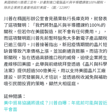
美國總統川普週三宣布，計畫對進口電腦晶片與半導體課徵100%關稅，
除非企業將生產基地設於美國。（圖／123RF）
川普在橢圓形辦公室會見蘋果執行長庫克時，就發表
了這項聲明：「我們將對晶片與半導體課約100%的
關稅，但若你在美國製造，就不會有任何費用。」，
而這項聲明距川普先前暫時豁免大多數電子產品關稅
已逾三個月。川普接著指出，新冠疫情期間的晶片短
缺曾導致汽車價格上漲，並加劇通貨膨脹。而這次的
新關稅，旨在透過高額進口稅的威脅，迫使企業將生
產線移回美國，此舉與前總統拜登透過《晶片與科學
法案》提供超過500億美元，用以支持美國晶片工廠
建設、研究發展與人才培訓，並透過稅收減免與補助
吸引民間投資的策略，顯然大相逕庭。
延伸閱讀：
美中貿易協議將達成？川普自曝：年底前可能與習近
平會面