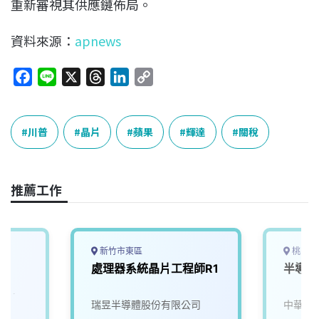
重新審視其供應鏈佈局。
資料來源：
apnews
F
L
X
T
L
C
a
i
h
i
o
c
n
r
n
p
e
e
e
k
y
川普
晶片
蘋果
輝達
關稅
b
a
e
L
o
d
d
i
o
s
I
n
推薦工作
k
n
k
新竹市東區
桃園市
-
處理器系統晶片工程師R1
半導體
片
_設計服
院
瑞昱半導體股份有限公司
中華科