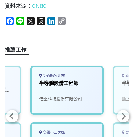
資料來源：
CNBC
F
L
X
T
L
C
a
i
h
i
o
c
n
r
n
p
e
e
e
k
y
推薦工作
b
a
e
L
o
d
d
i
o
s
I
n
k
n
k
新竹縣竹北市
新竹縣
-
半導體設備工程師
半導體
製程工
院
佶聖科技股份有限公司
鏮正實
高雄市三民區
台南市