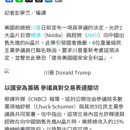
a
i
h
i
o
記者彭夢竺／編譯
c
n
r
n
p
e
e
e
k
y
美國前總統
川普
日前宣布一項具爭議的決定，允許2
b
a
e
L
大晶片巨頭
輝達
（Nvidia）與超微（
AMD
）向中國出
o
d
d
i
售先進的AI晶片。此舉引發國會擔憂，6位重量級民
o
s
I
n
主黨參議員已聯名致函，要求川普重新考慮這項決
k
n
k
定，並警告此舉恐「違背美國國家安全利益」。
以國安為籌碼 參議員對交易表達關切
根據外媒《CNBC》報導，這封公開信由參議院多數
黨領袖舒默（Chuck Schumer）與其他5位民主黨參
議員共同簽署。信中指出，這項交易內容允許輝達與
超微在向中國銷售先進AI晶片時，需將總收入的15%
繳納給美國政府，以換取出口許可證。