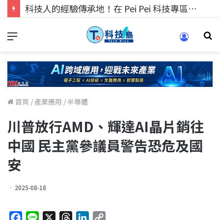
科技人的經驗傳承地！在 Pei Pei 科技專區，與學弟妹交流最硬核的技術
首頁
/
產業應用
/
半導體
川普放行AMD、輝達AI晶片銷往
中國 民主黨參議員警告恐危及國
安
2025-08-18
F
L
X
T
L
C