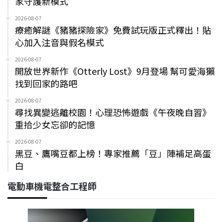
家守護新模式
2026-08-07
療癒解謎《豬豬探險家》免費試玩版正式釋出！貼
心加入注音與假名模式
2026-08-07
開放世界新作《Otterly Lost》9月登場 幫可愛海獺
找到回家的路吧
2026-08-07
尋找異變逃離校園！心理恐怖遊戲《午夜晚自習》
重拾少女忘卻的記憶
2026-08-07
黑豆、鷹嘴豆都上榜！專家推薦「豆」陣補足高蛋
白
電動車機電整合工程師