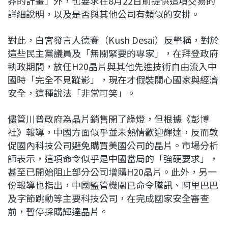
莽的計畫」外，也要求在8月22日前提供這項交易的
詳細說明，以及是否與其他公司有類似的安排。
對此，白宮發言人德賽（Kush Desai）反擊稱，對於
這些民主黨議員及「無關緊要的專家」，在拜登政府
執政期間，放任H20晶片與其他先進技術自由流入中
國時「完全不見蹤影」，現在才假裝關心國家與經濟
安全，這種說法「非常可笑」。
儘管川普政府為晶片銷售開了綠燈，但根據《彭博
社》報導，中國方面似乎並未熱情歡迎輝達，反而敦
促國內科技公司避免購買美國公司的晶片。市場分析
師表示，這項命令似乎是中國當局的「強硬要求」，
甚至已開始阻止部分公司增購H20晶片。此外，另一
份報導也指出，中國監管機關已命令騰訊、阿里巴巴
及字節跳動等主要科技公司，在完成國家安全審查
前，暫停採購輝達晶片。