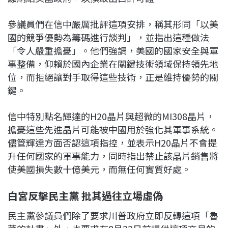
參議員們在信中嚴厲批評這項安排，稱其形同「以美
國的競爭優勢為籌碼進行談判」，並指出這種做法
「令人嚴重擔憂」。他們強調，美國的國家安全與軍
事整備，仰賴於國內企業在關鍵技術領域保持領先地
位，而拒絕讓對手取得這些技術，正是維持優勢的關
鍵。
信中特別點名輝達的H20晶片與超微的MI308晶片，
擔憂這些先進晶片可能被中國用於強化其軍事系統。
儘管輝達方面否認這項指控，並表示H20晶片不會提
升任何國家的軍事能力，同時指出禁止該晶片銷售將
使美國損失數十億美元，而無任何實質好處。
白宮反擊民主黨 批其過往立場虛偽
民主黨參議員們除了要求川普政府立即反轉這項「魯