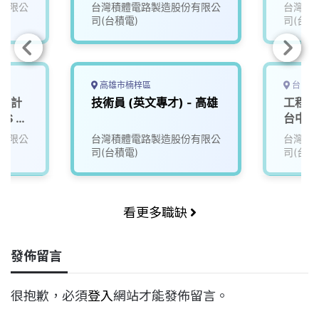
Packaging Technology
有限公
台灣積體電路製造股份有限公
台灣積
and Service Engineer
司(台積電)
司(台積
(APTS)
高雄市楠梓區
台中市
登積計
技術員 (英文專才) - 高雄
工程技術
SS &
台中
有限公
台灣積體電路製造股份有限公
台灣積
司(台積電)
司(台積
看更多職缺
發佈留言
很抱歉，必須
登入
網站才能發佈留言。