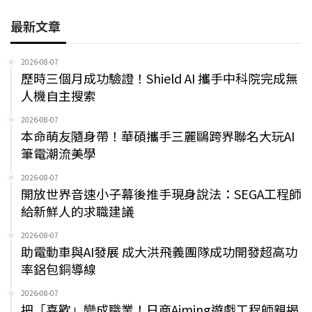
最新文章
2026-08-07
歷時三個月成功驗證！Shield AI 攜手中科院完成無
人機自主搜索
2026-08-07
本命萌友隨身帶！華碩攜手三麗鷗跨界聯名大玩AI
筆電潮流美學
2026-08-07
開放世界音速小子幕後推手現身說法：SEGA工程師
給新鮮人的求職建議
2026-08-07
助電動車與AI發展 成大洪飛義團隊成功開發超高功
率鋁包銅導線
2026-08-07
把「喜歡」變成職業！日商Aiming遊戲工程師親揭