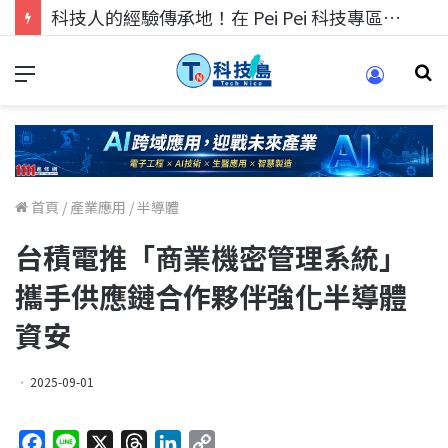
科技人的經驗傳承地！在 Pei Pei 科技專區，與學弟妹交流最硬核的技術
首頁
/
產業應用
/
半導體
台積電推「商業機密管理系統」
攜手供應鏈合作夥伴強化半導體
資安
2025-09-01
F
L
X
T
L
C