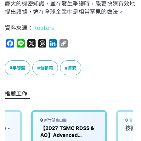
龐大的機密知識，並在發生爭議時，能更快速有效地
提出證據，這在全球企業中是相當罕見的做法。
資料來源：
Reuters
F
L
X
T
L
C
a
i
h
i
o
c
n
r
n
p
e
e
e
k
y
半導體
台積電
資安
b
a
e
L
o
d
d
i
o
s
I
n
推薦工作
k
n
k
新竹縣寶山鄉
台南市
) -
【2027 TSMC RDSS &
技術員 
AO】Advanced