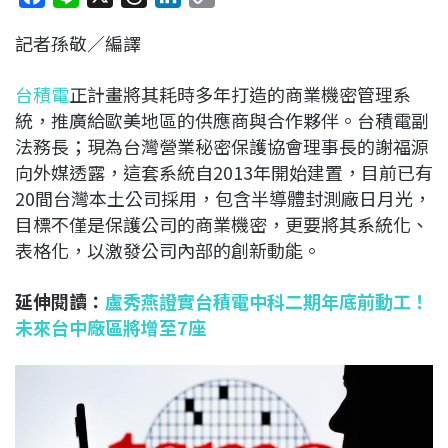
a
i
h
i
o
記者孫敬／編譯
c
n
r
n
p
e
e
e
k
y
台積電
正計畫將其耗時多年打造的商業機密管理系
b
a
e
L
統，推廣給歐美地區的供應商與合作夥伴。台積電副
o
d
d
i
法務長；現為台灣營業秘密保護協會理事長的謝福源
o
s
I
n
向外媒透露，這套系統自2013年開始建置，目前已有
k
n
k
20間台灣本土公司採用，包含半導體封測廠日月光，
目標不僅是保護公司的商業機密，更要將其系統化、
表格化，以激發公司內部的創新動能。
延伸閱讀：
盧秀燕證實台積電中科二期年底前動工！
未來台中廠區將增至7座