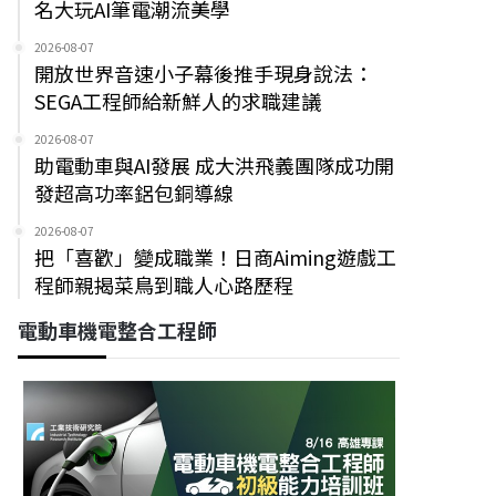
名大玩AI筆電潮流美學
2026-08-07
開放世界音速小子幕後推手現身說法：
SEGA工程師給新鮮人的求職建議
2026-08-07
助電動車與AI發展 成大洪飛義團隊成功開
發超高功率鋁包銅導線
2026-08-07
把「喜歡」變成職業！日商Aiming遊戲工
程師親揭菜鳥到職人心路歷程
電動車機電整合工程師