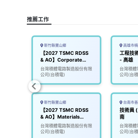
c
n
r
n
p
e
e
e
k
y
b
a
e
L
推薦工作
o
d
d
i
o
s
I
n
k
n
k
新竹縣寶山鄉
高雄市楠
辦登積
【2027 TSMC RDSS
工程技術
C
& AO】Corporate
- 高雄
gram
Planning
份有限
台灣積體電路製造股份有限
台灣積體
Organization (CPO)
公司(台積電)
公司(台積
新竹縣寶山鄉
台南市善
【2027 TSMC RDSS
技術員 (
er
& AO】Materials
南
Management (MM)
份有限
台灣積體電路製造股份有限
台灣積體
公司(台積電)
公司(台積