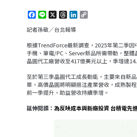
F
L
X
T
L
C
a
i
h
i
o
記者孫敬／台北報導
c
n
r
n
p
e
e
e
k
y
根據TrendForce最新調查，2025年第
b
a
e
L
手機、筆電/PC、Server新品所需帶動，
o
d
d
i
晶圓代工廠營收至417億美元以上，季增達14
o
s
I
n
k
n
k
至於第三季晶圓代工成長動能，主要來自新品
單，高價晶圓將明顯挹注產業營收，成熟製程
前一季提升，助益營收持續季增。
延伸閱讀：
為反映成本與新廠投資 台積電先進