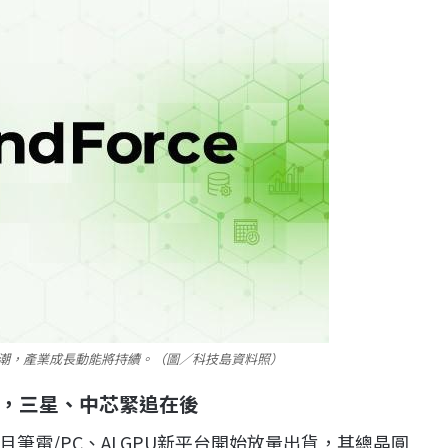
潮，產業成長動能將持續。（圖／科技島資料照）
，三星、中芯緊追在後
電/PC、AI GPU新平台開始放量出貨，其總晶圓