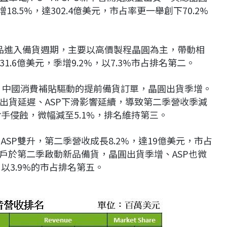
8.5%，達302.4億美元，市占率更一舉創下70.2%
 2等新品進入備貨週期，主要以高價製程晶圓為主，帶動相
.6億美元，季增9.2%，以7.3%市占排名第二。
稅、中國消費補貼驅動的提前備貨訂單，晶圓出貨季增。
出貨延遲、ASP下滑影響延續，導致第二季營收季減
受對手侵蝕，微幅減至5.1%，排名維持第三。
SP雙升，第二季營收成長8.2%，達19億美元，市占
s）則因客戶於第二季啟動新品備貨，晶圓出貨季增、ASP也微
，以3.9%的市占排名第五。