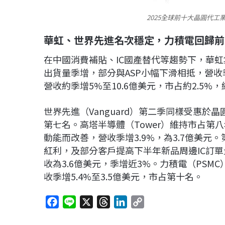
2025全球前十大晶圓代工業
華虹、世界先進名次穩定，力積電回歸前
在中國消費補貼、IC國產替代等趨勢下，華
出貨量季增，部分與ASP小幅下滑相抵，營收季
營收約季增5%至10.6億美元，市占約2.5%
世界先進（Vanguard）第二季同樣受惠於晶
第七名。高塔半導體（Tower）維持市占第
動能而改善，營收季增3.9%，為3.7億美元。
紅利，及部分客戶提高下半年新品周邊IC訂
收為3.6億美元，季增近3%。力積電（PSM
收季增5.4%至3.5億美元，市占第十名。
F
L
X
T
L
C
a
i
h
i
o