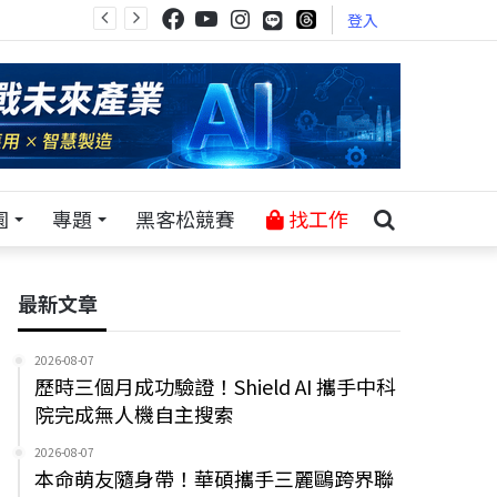
登入
園
專題
黑客松競賽
找工作
最新文章
2026-08-07
歷時三個月成功驗證！Shield AI 攜手中科
院完成無人機自主搜索
2026-08-07
本命萌友隨身帶！華碩攜手三麗鷗跨界聯