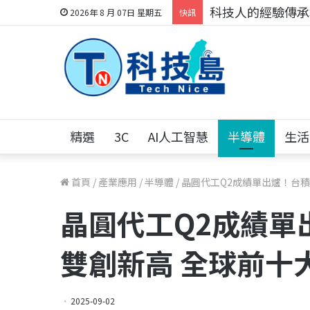
科技人的經驗傳承地
2026年 8 月 07日 星期五
快訊
精選
3C
AI人工智慧
半導體
生活
首頁
/
產業應用
/
半導體
/
晶圓代工Q2成績單出爐！台積
晶圓代工Q2成績單
雙創新高 全球前十大
2025-09-02