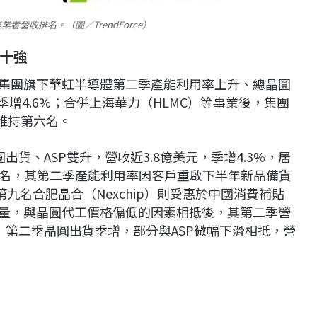
業者營收排名。（圖／TrendForce）
十強
虹集團旗下華虹半導體第二季產能利用率上升、總晶圓
增4.6%；合併上海華力（HLMC）等事業後，集團
，維持第六名。
圓出貨、ASP雙升，營收近3.8億美元，季增4.3%，居
八名，其第二季產能利用率因客戶重啟下半年新品備貨
第九名合肥晶合（Nexchip）則受惠於中國消費補貼
單量，與晶圓代工價格偏低的因素相抵後，其第二季營
C）第二季晶圓出貨季增，部分與ASP微幅下滑相抵，營