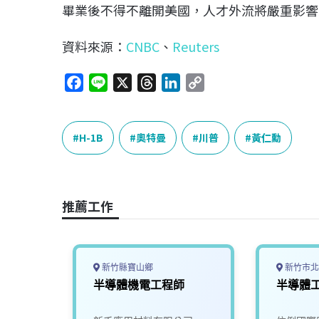
畢業後不得不離開美國，人才外流將嚴重影響
資料來源：
CNBC
、
Reuters
F
L
X
T
L
C
a
i
h
i
o
c
n
r
n
p
e
e
e
k
y
H-1B
奧特曼
川普
黃仁勳
b
a
e
L
o
d
d
i
o
s
I
n
推薦工作
k
n
k
新竹縣寶山鄉
新竹市北
大廠
半導體機電工程師
半導體工