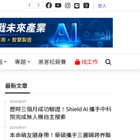
登入
園
專題
黑客松競賽
找工作
最新文章
2026-08-07
歷時三個月成功驗證！Shield AI 攜手中科
院完成無人機自主搜索
2026-08-07
本命萌友隨身帶！華碩攜手三麗鷗跨界聯