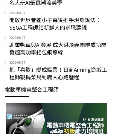
名大玩AI筆電潮流美學
2026-08-07
開放世界音速小子幕後推手現身說法：
SEGA工程師給新鮮人的求職建議
2026-08-07
助電動車與AI發展 成大洪飛義團隊成功開
發超高功率鋁包銅導線
2026-08-07
把「喜歡」變成職業！日商Aiming遊戲工
程師親揭菜鳥到職人心路歷程
電動車機電整合工程師