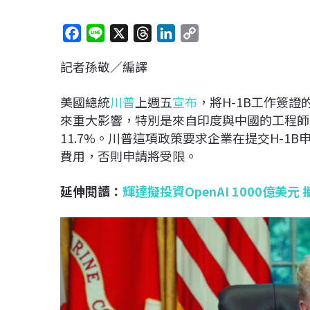
F
L
X
T
L
C
a
i
h
i
o
記者孫敬／編譯
c
n
r
n
p
e
e
e
k
y
美國總統
川普
上週五
宣布
，將H-1B工作簽
b
a
e
L
來重大影響，特別是來自印度與中國的工程師，
o
d
d
i
11.7%。川普這項政策要求企業在提交H-1
o
s
I
n
費用，否則申請將受限。
k
n
k
延伸閱讀：
輝達擬投資OpenAI 1000億美元