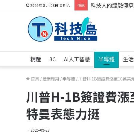
科技人的經驗傳承地
2026年 8 月 08日 星期六
快訊
精選
3C
AI人工智慧
半導體
生活
首頁
/
產業應用
/
半導體
/
川普H-1B簽證費漲至10萬美
川普H-1B簽證費漲
特曼表態力挺
2025-09-23