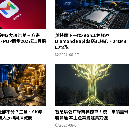
起停用3大功能 第三方寄
英特爾下一代Xeon工程樣品
y、POP同步2027年1月退
Diamond Rapids搭32核心、240MB
L3快取
2026-08-07
金卻不分？三星、SK海
智慧局公布綠商標榜單！統一申請量蟬
擴大股利與庫藏股
聯寶座 本土產業覺醒實力強
2026-08-07