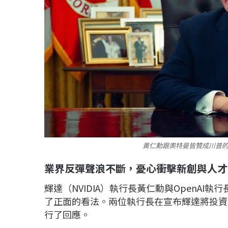
黃仁勳跟奧特曼皆贊成川普的
業界反彈聲浪不斷，憂心衝擊新創與人才
輝達（NVIDIA）執行長黃仁勳與OpenAI執
了正面的看法。兩位執行長在宣布輝達將投資Op
行了回應。