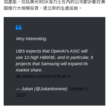
加產能，包括美光和SK海力士在內的公司都計劃在美
國進行大規模投資，建立新的生產設施。
Very interesting.
UBS expects that OpenAI’s ASIC will
use 12-high HBM3E, and in particular, it
projects that Samsung will expand its
market share.
pic.twitter.com/h7LKPBJ8T4
— Jukan (@Jukanlosreve)
October 2,
2025