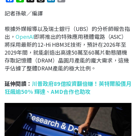
a
i
h
i
o
記者孫敬／編譯
c
n
r
n
p
e
e
e
k
y
根據外媒報導以及瑞士銀行（UBS）的分析師報告指
b
a
e
L
出，
OpenAI
即將推出的特殊應用積體電路（ASIC）
o
d
d
i
將採用最新的12-Hi HBM3E技術，預計在2026年至
o
s
I
n
2029年間，就能創造出高達50萬至60萬片動態隨機
k
n
k
存取記憶體（DRAM）晶圓月產能的龐大需求，這幾
乎佔據了整體DRAM產能的極大比例。
延伸閱讀：
川普政府89億投資翻倍賺！英特爾股價月
狂飆逾50% 輝達、AMD合作也助攻