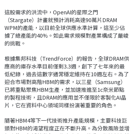
這股需求的洪流中，OpenAI的星際之門
（Stargate）計畫就預計消耗高達90萬片DRAM
WPM的產能，以目前全球供應水準計算，這至少佔
據了總產能的40%。如此需求規模對產業構成了嚴峻
的挑戰。
根據集邦科技（TrendForce）的報告，全球DRAM供
應商的庫存水準目前僅剩3.3週，創下了七年來的最
低紀錄，過去這數字通常穩定維持在10週左右。為了
迎合市場對高階HBM的需求，以三星（Samsung）
已將重點聚焦HBM生產，並加速推進至1c奈米節點
的製程技術，且DRAM的應用並不僅限於客製化AI晶
片，它在資料中心領域同樣扮演著重要的角色。
隨著HBM4等下一代技術推升產能規模，主要科技巨
頭對HBM的渴望程度正在不斷升高。為分散風險並增