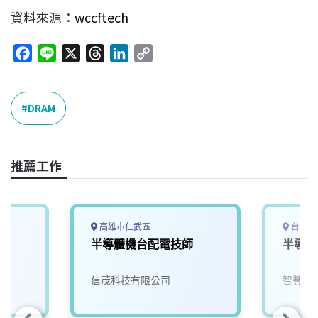
資料來源：
wccftech
F
L
X
T
L
C
a
i
h
i
o
c
n
r
n
p
e
e
e
k
y
DRAM
b
a
e
L
o
d
d
i
o
s
I
n
推薦工作
k
n
k
高雄市仁武區
台北市
師
半導體機台配電技師
半導體
信茂科技有限公司
智豐科