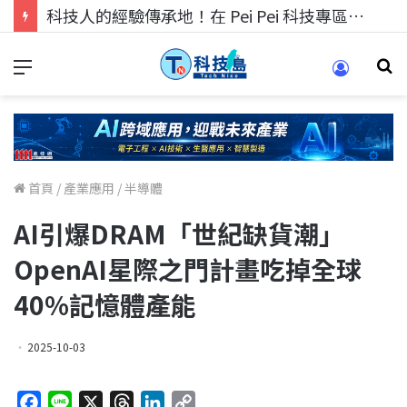
科技人的經驗傳承地！在 Pei Pei 科技專區，與學弟妹交流最硬核的技術
首頁
/
產業應用
/
半導體
AI引爆DRAM「世紀缺貨潮」
OpenAI星際之門計畫吃掉全球
40%記憶體產能
2025-10-03
F
L
X
T
L
C