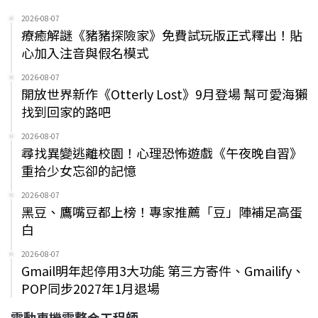
2026-08-07
療癒解謎《豬豬探險家》免費試玩版正式釋出！貼
心加入注音與假名模式
2026-08-07
開放世界新作《Otterly Lost》9月登場 幫可愛海獺
找到回家的路吧
2026-08-07
尋找異變逃離校園！心理恐怖遊戲《午夜晚自習》
重拾少女忘卻的記憶
2026-08-07
黑豆、鷹嘴豆都上榜！專家推薦「豆」陣補足高蛋
白
2026-08-07
Gmail明年起停用3大功能 第三方寄件、Gmailify、
POP同步2027年1月退場
電動車機電整合工程師