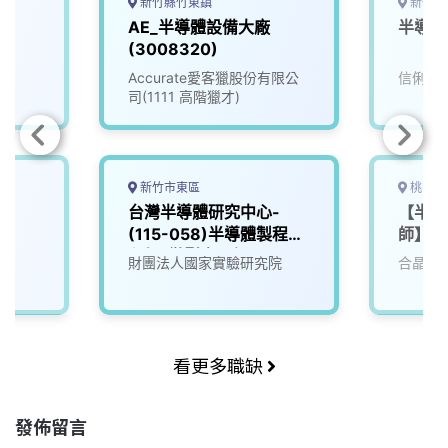
k
n
k
新竹縣竹東鎮
新竹市
師
AE_半導體設備大廠
半導體
(3008320)
Accurate愛客獵股份有限公
信俐國
司(1111 高階獵才)
新竹市東區
桃園市
台灣半導體研究中心-
【半導
(115-058)半導體製程工
師】
程師_微影光罩組
財團法人國家實驗研究院
合晶科
看更多職缺
發佈留言