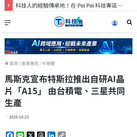
科技人的經驗傳承地！在 Pei Pei 科技專區，與學弟妹交流最硬核的技術
首頁
/
產業應用
/
半導體
馬斯克宣布特斯拉推出自研AI晶
片「A15」 由台積電、三星共同
生產
2025-10-23
F
L
X
T
L
C