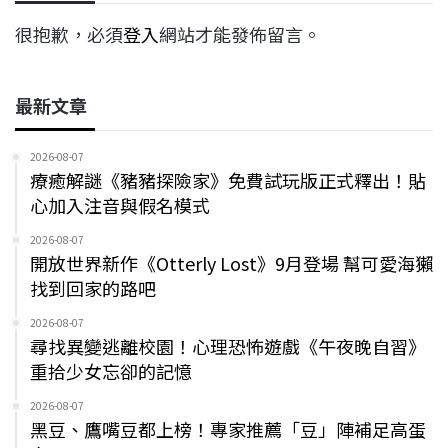
很抱歉，必須
登入
網站才能發佈留言。
最新文章
2026-08-07
療癒解謎《豬豬探險家》免費試玩版正式釋出！貼
心加入注音與假名模式
2026-08-07
開放世界新作《Otterly Lost》9月登場 幫可愛海獺
找到回家的路吧
2026-08-07
尋找異變逃離校園！心理恐怖遊戲《午夜晚自習》
重拾少女忘卻的記憶
2026-08-07
黑豆、鷹嘴豆都上榜！專家推薦「豆」陣補足高蛋