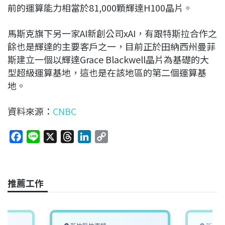
前的運算能力相當於81,000顆輝達H100晶片。
馬斯克旗下另一家AI新創公司xAI，有跟特斯拉合作之
餘也是輝達的主要客戶之一，目前正於田納西州曼菲
斯建立一個以輝達Grace Blackwell晶片為基礎的大
型超級運算基地，這也是在該地區的第二個運算基
地。
資料來源：
CNBC
F
L
X
T
L
C
a
i
h
i
o
c
n
r
n
p
e
e
e
k
y
推薦工作
b
a
e
L
o
d
d
i
o
s
I
n