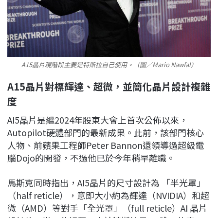
A15晶片現階段主要是特斯拉自己使用。（圖／Mario Nawfal）
A15晶片對標輝達、超微，並簡化晶片設計複雜
度
AI5晶片是繼2024年股東大會上首次公佈以來，
Autopilot硬體部門的最新成果。此前，該部門核心
人物、前蘋果工程師Peter Bannon還領導過超級電
腦Dojo的開發，不過他已於今年稍早離職。
馬斯克同時指出，AI5晶片的尺寸設計為 「半光罩」
（half reticle），意即大小約為輝達（NVIDIA）和超
微（AMD）等對手「全光罩」（full reticle）AI 晶片