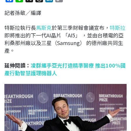
a
i
h
i
o
記者孫敬／編譯
c
n
r
n
p
e
e
e
k
y
特斯拉執行長
馬斯克
於第三季財報會議宣布，
特斯拉
b
a
e
L
即將推出的下一代AI晶片 「AI5」 ，並由台積電的亞
o
d
d
i
利桑那州廠以及三星（Samsung） 的德州廠共同生
o
s
I
n
產。
k
n
k
延伸閱讀：
凌群攜手亞光打造精準醫療 推出100%國
產行動智慧護理機器人