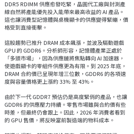
DDR5 RDIMM 供應愈發吃緊，晶圓代工廠與封測產
線自然將產能優先投入能帶來最高收益的 AI 產品。
這也讓消費型記憶體與桌機顯卡的供應變得緊繃，價
格受到直接衝擊。
這股趨勢已推升 DRAM 成本飆漲，並波及驅動遊戲
GPU 的 GDDR6。分析師形容，記憶體產業正處於
「多頭市場」，因為供應鏈將焦點轉向 AI 加速器，
使遊戲顯卡的零組件供應更為有限。到 2025 年底，
DRAM 合約價已呈現年增三位數，GDDR6 的各項速
度與容量價格更上漲約 33% 至 43%。
由於下一代 GDDR7 預估仍是高度緊俏的產品，也讓
GDDR6 的供應壓力持續。零售市場雖與合約價有些
時差，但最終仍會跟上。因此，2026 年消費者看到
的 GPU 售價，將反映當前製造端的物料成本。