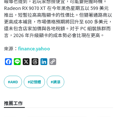
報導也提到，若玩家想撿便宜，可能要把握時機。
Radeon RX 9070 XT 在今年黑色星期五以 599 美元
推出，短暫拉高高階顯卡的性價比。但隨著通路商以
更高成本補貨，市場價格預期將回升至 600 多美元，
還未包含店家加價與各地稅額。对于 PC 組裝族群而
言，2026 年升級顯卡的成本勢必會比現在更高。
來源：
finance.yahoo
F
L
X
T
L
C
a
i
h
i
o
c
n
r
n
p
e
e
e
k
y
AMD
記憶體
調漲
b
a
e
L
o
d
d
i
o
s
I
n
推薦工作
k
n
k