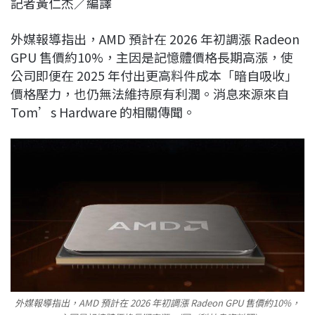
記者黃仁杰／編譯
c
n
r
n
p
e
e
e
k
y
外媒報導指出，AMD 預計在 2026 年初調漲 Radeon
b
a
e
L
GPU 售價約10%，主因是記憶體價格長期高漲，使
o
d
d
i
公司即便在 2025 年付出更高料件成本「暗自吸收」
o
s
I
n
價格壓力，也仍無法維持原有利潤。消息來源來自
k
n
k
Tom’s Hardware 的相關傳聞。
外媒報導指出，AMD 預計在 2026 年初調漲 Radeon GPU 售價約10%，