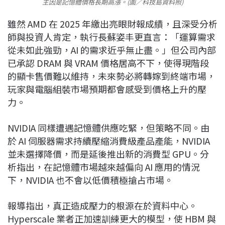
主因是記憶體價格長期高漲。(圖／科技島資料照)
雖然 AMD 在 2025 年繳出亮眼財報成績，且深受分析
師與投資人肯定，執行長蘇姿丰更直言：「運算需求
從未如此強勁，AI 的需求近乎無止盡。」但公司內部
已承認 DRAM 與 VRAM 價格居高不下，使得現階段
的顯卡售價難以維持，未來勢必將轉嫁到終端市場，
玩家與電腦組裝市場預期都會感受到價格上升的壓
力。
NVIDIA 同樣遭遇記憶體供應吃緊，但策略不同。由
於 AI 伺服器需求持續壓縮消費級產品產能，NVIDIA
並未選擇降價，而是延後推出新的消費型 GPU。分
析指出，在記憶體市場越來越偏向 AI 應用的情況
下，NVIDIA 也不會以低價積極搶占市場。
報導指出，真正造成壓力的根源在於資料中心。
Hyperscale 業者正加速訓練更大的模型，使 HBM 與