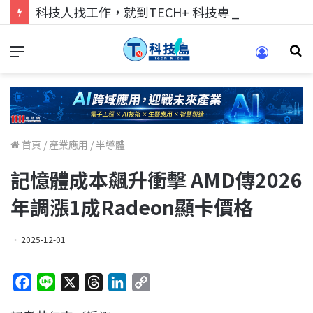
科技人找工作，就到TECH+ 科技專區!
首頁
/
產業應用
/
半導體
記憶體成本飆升衝擊 AMD傳2026
年調漲1成Radeon顯卡價格
2025-12-01
F
L
X
T
L
C
a
i
h
i
o