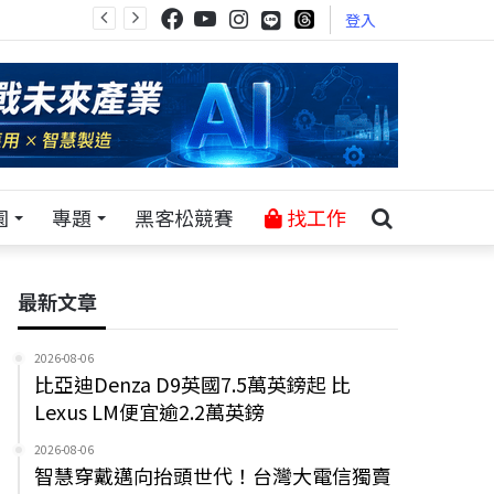
登入
園
專題
黑客松競賽
找工作
最新文章
2026-08-06
比亞迪Denza D9英國7.5萬英鎊起 比
Lexus LM便宜逾2.2萬英鎊
2026-08-06
智慧穿戴邁向抬頭世代！台灣大電信獨賣