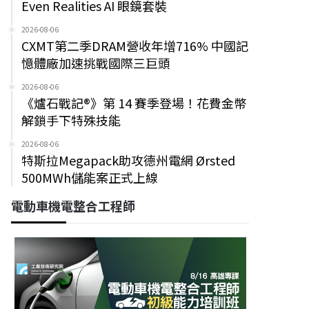
Even Realities AI 眼鏡套裝
2026-08-06
CXMT第二季DRAM營收年增716% 中國記
憶體廠加速挑戰國際三巨頭
2026-08-06
《爐石戰記®》第 14 賽季登場！花費金幣
解鎖手下特殊技能
2026-08-06
特斯拉Megapack助攻德州電網 Ørsted
500MWh儲能案正式上線
電動車機電整合工程師