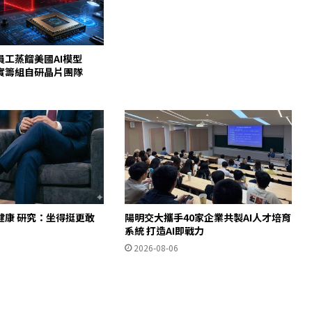
員工蒸餾美國AI模型
c證實籌組自研晶片團隊
健康 研究：坐得挺更敢
陽明交大攜手40家企業共製AI人才培育
」
系統 打造AI即戰力
2026-08-06