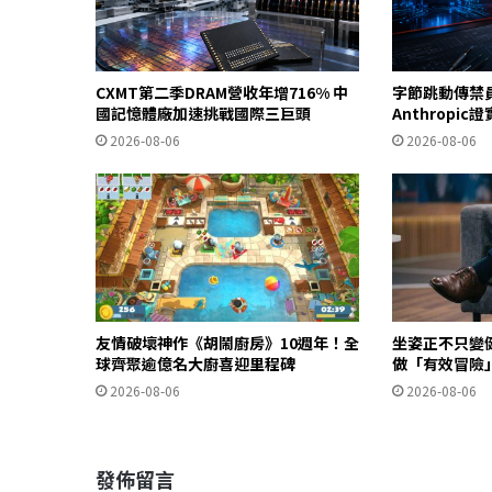
CXMT第二季DRAM營收年增716% 中
字節跳動傳禁
國記憶體廠加速挑戰國際三巨頭
Anthropi
2026-08-06
2026-08-06
友情破壞神作《胡鬧廚房》10週年！全
坐姿正不只變
球齊聚逾億名大廚喜迎里程碑
做「有效冒險
2026-08-06
2026-08-06
發佈留言