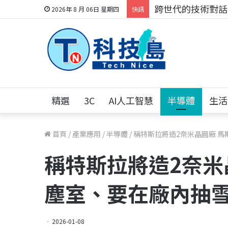
跨世代的技術對話！
2026年 8 月 06日 星期四
快訊
精選
3C
AI人工智慧
半導體
生活
首頁
/
產業應用
/
半導體
/
稱特斯拉將造2奈米晶圓廠 
稱特斯拉將造2奈米
塵室、要在廠內抽
2026-01-08