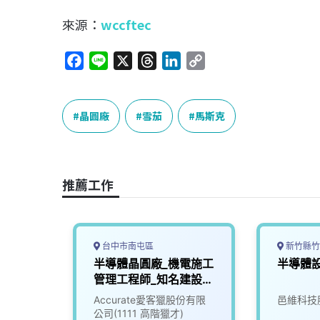
來源：
wccftec
F
L
X
T
L
C
a
i
h
i
o
c
n
r
n
p
e
e
e
k
y
晶圓廠
雪茄
馬斯克
b
a
e
L
o
d
d
i
o
s
I
n
推薦工作
k
n
k
台中市南屯區
新竹縣竹
電設計
半導體晶圓廠_機電施工
半導體
公司
管理工程師_知名建設公
司 (3010261)
份有限
Accurate愛客獵股份有限
邑維科技
公司(1111 高階獵才)