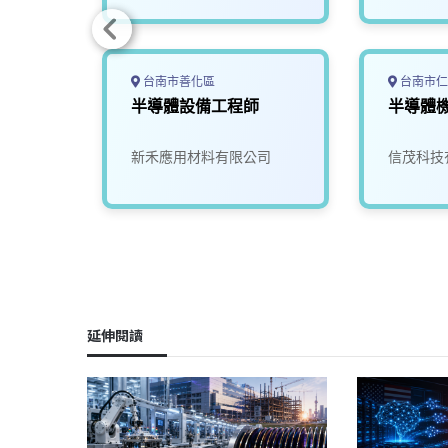
台南市善化區
台南市仁
新竹)
半導體設備工程師
半導體
司
新禾應用材料有限公司
信茂科技
延伸閱讀