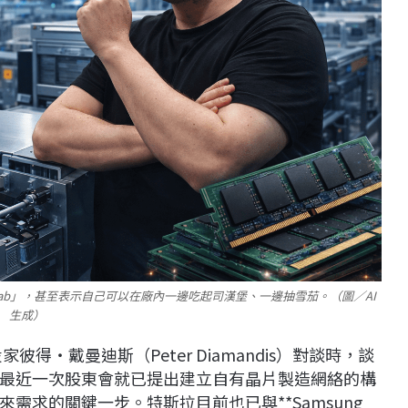
Fab」，甚至表示自己可以在廠內一邊吃起司漢堡、一邊抽雪茄。（圖／AI
生成）
彼得・戴曼迪斯（Peter Diamandis）對談時，談
最近一次股東會就已提出建立自有晶片製造網絡的構
來需求的關鍵一步。特斯拉目前也已與**
Samsung