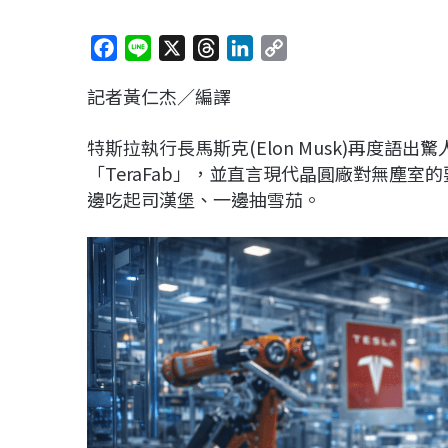
F
L
X
T
L
C
a
i
h
i
o
記者黃仁杰／編譯
c
n
r
n
p
e
e
e
k
y
特斯拉執行長馬斯克(
Elon Musk)
再度語出驚
b
a
e
L
「TeraFab」，並直言現代晶圓廠對無塵
o
d
d
i
邊吃起司漢堡、一邊抽雪茄。
o
s
I
n
k
n
k