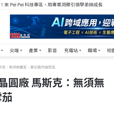
來 Pei Pei 科技專區，用專業洞察引領學弟妹成長
尖端
產業
影音
充電站
職場
校
馬斯克：無須無塵室、要在廠內抽雪茄
晶圓廠 馬斯克：無須無
雪茄