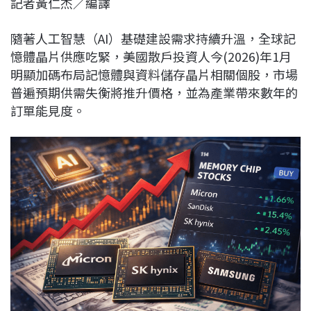
記者黃仁杰／編譯
c
n
r
n
p
e
e
e
k
y
隨著人工智慧（AI）基礎建設需求持續升溫，全球記
b
a
e
L
憶體晶片供應吃緊，美國散戶投資人今(2026)年1月
o
d
d
i
明顯加碼布局記憶體與資料儲存晶片相關個股，市場
o
s
I
n
普遍預期供需失衡將推升價格，並為產業帶來數年的
k
n
k
訂單能見度。