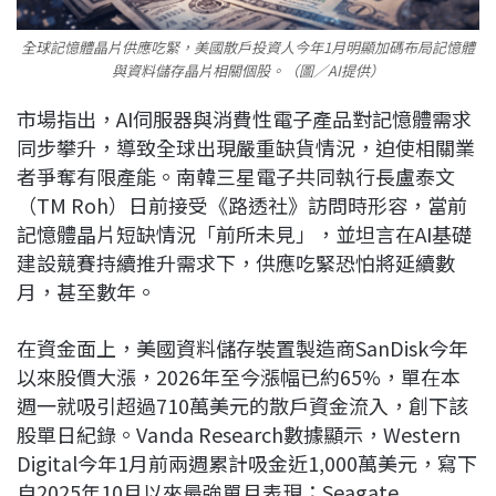
全球記憶體晶片供應吃緊，美國散戶投資人今年1月明顯加碼布局記憶體
與資料儲存晶片相關個股。（圖／AI提供）
市場指出，AI伺服器與消費性電子產品對記憶體需求
同步攀升，導致全球出現嚴重缺貨情況，迫使相關業
者爭奪有限產能。南韓三星電子共同執行長盧泰文
（TM Roh）日前接受《路透社》訪問時形容，當前
記憶體晶片短缺情況「前所未見」，並坦言在AI基礎
建設競賽持續推升需求下，供應吃緊恐怕將延續數
月，甚至數年。
在資金面上，美國資料儲存裝置製造商SanDisk今年
以來股價大漲，2026年至今漲幅已約65%，單在本
週一就吸引超過710萬美元的散戶資金流入，創下該
股單日紀錄。Vanda Research數據顯示，Western
Digital今年1月前兩週累計吸金近1,000萬美元，寫下
自2025年10月以來最強單月表現；Seagate