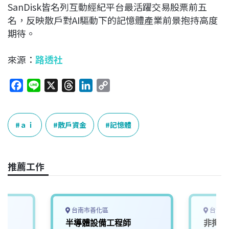
SanDisk皆名列互動經紀平台最活躍交易股票前五
名，反映散戶對AI驅動下的記憶體產業前景抱持高度
期待。
來源：
路透社
F
L
X
T
L
C
a
i
h
i
o
c
n
r
n
p
e
e
e
k
y
ａｉ
散戶資金
記憶體
b
a
e
L
o
d
d
i
o
s
I
n
推薦工作
k
n
k
台南市善化區
台南市
半導體設備工程師
非揮發