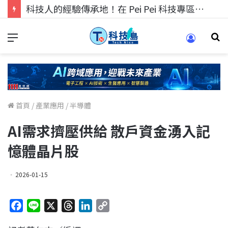
科技人找工作，就到TECH+ 科技專區!
首頁
/
產業應用
/
半導體
AI需求擠壓供給 散戶資金湧入記
憶體晶片股
2026-01-15
F
L
X
T
L
C
a
i
h
i
o