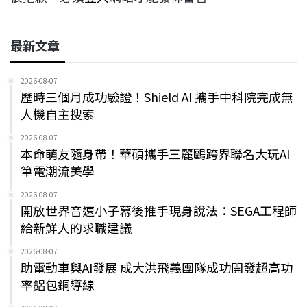
最新文章
2026-08-07
歷時三個月成功驗證！Shield AI 攜手中科院完成無
人機自主搜索
2026-08-07
本命萌友隨身帶！華碩攜手三麗鷗跨界聯名大玩AI
筆電潮流美學
2026-08-07
開放世界音速小子幕後推手現身說法：SEGA工程師
給新鮮人的求職建議
2026-08-07
助電動車與AI發展 成大洪飛義團隊成功開發超高功
率鋁包銅導線