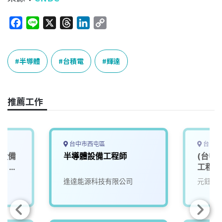
F
L
X
T
L
C
a
i
h
i
o
c
n
r
n
p
e
e
e
k
y
半導體
台積電
輝達
b
a
e
L
o
d
d
i
o
s
I
n
推薦工作
k
n
k
台中市西屯區
台中市
體設備
半導體設備工程師
(台中
可）
工程師
逢達能源科技有限公司
元鈺自