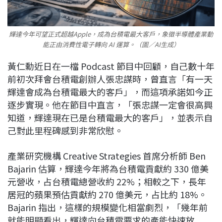
輝達今年可望正式超越Apple，成為台積電最大客戶，象徵半導體產業動
能正由消費性電子轉向 AI 運算。（圖／AI生成）
黃仁勳近日在一檔 Podcast 節目中回顧，自己數十年
前初次拜會台積電創辦人張忠謀時，曾直言「有一天
輝達會成為台積電最大的客戶」，而這項承諾如今正
逐步實現。他在節目中直言，「張忠謀一定會很高興
知道，輝達現在已是台積電最大的客戶」，並表示自
己對此里程碑感到非常欣慰。
產業研究機構 Creative Strategies 首席分析師 Ben
Bajarin 估算，輝達今年將為台積電貢獻約 330 億美
元營收，占台積電總營收約 22%；相較之下，長年
居冠的蘋果預估貢獻約 270 億美元，占比約 18%。
Bajarin 指出，這樣的規模變化相當劇烈，「幾年前
就能明顯看出，輝達向台積電要求的產能快速放