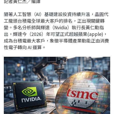
記者黃仁杰／編譯
c
n
r
n
p
e
e
e
k
y
隨著人工智慧（AI）基礎建設投資持續升溫，晶圓代
b
a
e
L
工龍頭台積電全球最大客戶的排名，正出現關鍵轉
o
d
d
i
變。多名分析師與輝達（
Nvidia）
執行長黃仁勳指
o
s
I
n
出，輝達今（2026）年可望正式超越蘋果(apple)，
k
n
k
成為台積電最大客戶，象徵半導體產業動能正由消費
性電子轉向 AI 運算。