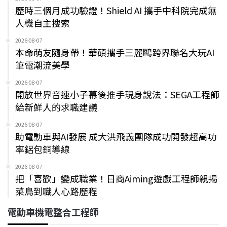
歷時三個月成功驗證！Shield AI 攜手中科院完成無
人機自主搜索
2026-08-07
本命萌友隨身帶！華碩攜手三麗鷗跨界聯名大玩AI
筆電潮流美學
2026-08-07
開放世界音速小子幕後推手現身說法：SEGA工程師
給新鮮人的求職建議
2026-08-07
助電動車與AI發展 成大洪飛義團隊成功開發超高功
率鋁包銅導線
2026-08-07
把「喜歡」變成職業！日商Aiming遊戲工程師親揭
菜鳥到職人心路歷程
電動車機電整合工程師