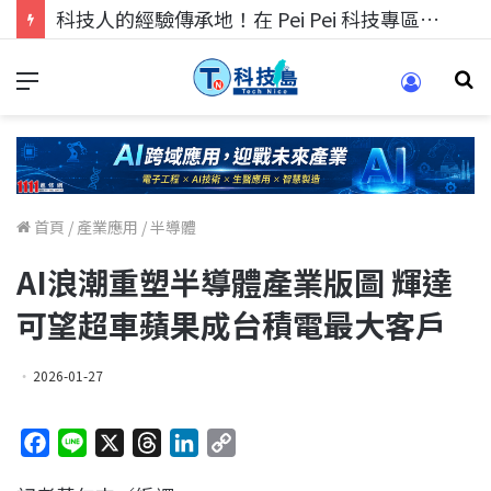
科技人的經驗傳承地！在 Pei Pei 科技專區，與學弟妹交流最硬核的技術
首頁
/
產業應用
/
半導體
AI浪潮重塑半導體產業版圖 輝達
可望超車蘋果成台積電最大客戶
2026-01-27
F
L
X
T
L
C
a
i
h
i
o