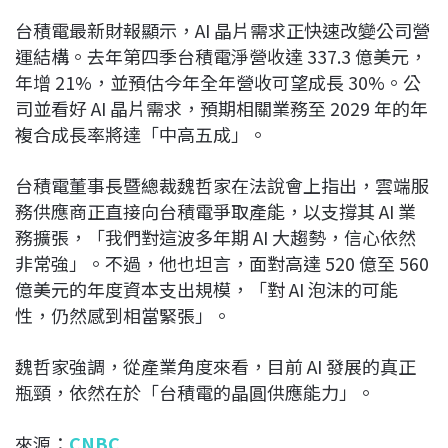
台積電最新財報顯示，AI 晶片需求正快速改變公司營
運結構。去年第四季台積電淨營收達 337.3 億美元，
年增 21%，並預估今年全年營收可望成長 30%。公
司並看好 AI 晶片需求，預期相關業務至 2029 年的年
複合成長率將達「中高五成」。
台積電董事長暨總裁魏哲家在法說會上指出，雲端服
務供應商正直接向台積電爭取產能，以支撐其 AI 業
務擴張，「我們對這波多年期 AI 大趨勢，信心依然
非常強」。不過，他也坦言，面對高達 520 億至 560
億美元的年度資本支出規模，「對 AI 泡沫的可能
性，仍然感到相當緊張」。
魏哲家強調，從產業角度來看，目前 AI 發展的真正
瓶頸，依然在於「台積電的晶圓供應能力」。
來源：
CNBC