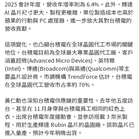
2025 會計年度，營收年增率則為 6.4%。此外，輝達
AI 晶片尺寸更大、製程更複雜，單位製造成本也高於
蘋果的行動與 PC 處理器，進一步放大其對台積電的
營收貢獻。
這項變化，也凸顯台積電在全球晶圓代工市場的關鍵
地位。台積電目前為全球最大專業晶圓代工廠，客戶
涵蓋超微(
Advanced Micro Devices
)、英特爾
(
Intel
)、博通(
Broadcom
)與高通(
Qualcomm
)等主
要晶片設計商。市調機構 TrendForce 估計，台積電
在全球晶圓代工營收市占率約 70%。
黃仁勳也深知台積電供應鏈的重要性。去年他五度訪
台，甚至在 11 月身穿與台積電員工相同的紅色上
衣，出席台積電年度運動會，並參訪搭載 3 奈米製
程、用於生產輝達 Rubin 晶片的晶圓廠。該款晶片已
進入量產，預計今年稍晚出貨。