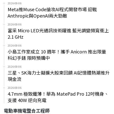
2026-08-06
Meta推Muse Code搶攻AI程式開發市場 迎戰
Anthropic與OpenAI兩大勁敵
2026-08-06
富采 Micro LED光通訊技術躍進 藍光調變頻寬衝上
2.1 GHz
2026-08-06
小島工作室成立 10 週年！攜手 Anicorn 推出限量
科幻手錶 限時預購中
2026-08-06
三星、SK海力士擬擴大股東回饋 AI記憶體熱潮推升
現金流
2026-08-06
4.7mm 極致纖薄！華為 MatePad Pro 12吋機身、
支援 40W 逆向充電
電動車機電整合工程師