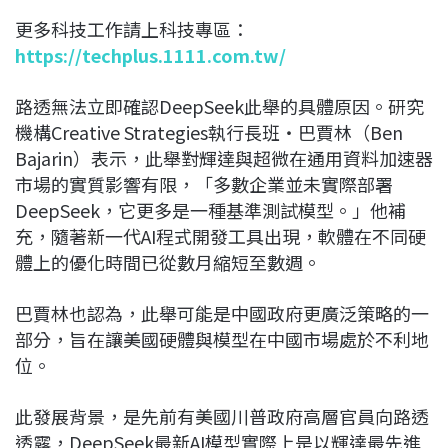
更多科技工作請上科技專區：
https://techplus.1111.com.tw/
路透無法立即確認DeepSeek此舉的具體原因。研究
機構Creative Strategies執行長班・巴賈林（Ben
Bajarin）表示，此舉對輝達與超微在通用資料加速器
市場的實質影響有限，「多數企業並未實際部署
DeepSeek，它更多是一種基準測試模型。」他補
充，隨著新一代AI程式開發工具出現，軟體在不同硬
體上的優化時間已從數月縮短至數週。
巴賈林也認為，此舉可能是中國政府更廣泛策略的一
部分，旨在讓美國硬體與模型在中國市場處於不利地
位。
此發展背景，是先前有美國川普政府高層官員向路透
透露，DeepSeek最新AI模型實際上是以輝達最先進