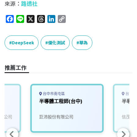
來源：
路透社
F
L
X
T
L
C
a
i
h
i
o
c
n
r
n
p
e
e
e
k
y
DeepSeek
優化測試
華為
b
a
e
L
o
d
d
i
o
s
I
n
推薦工作
k
n
k
台中市南屯區
台南市
半導體工程師(台中)
半導體
限公司
巨沛股份有限公司
信茂科