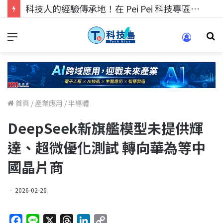
科技人的經驗傳承地！在 Pei Pei 科技專區，與學弟妹交流最硬核的技術
首頁
/
產業應用
/
半導體
DeepSeek新旗艦模型未提供輝
達、超微優化測試 轉向華為等中
國晶片商
2026-02-26
F
L
X
T
L
C