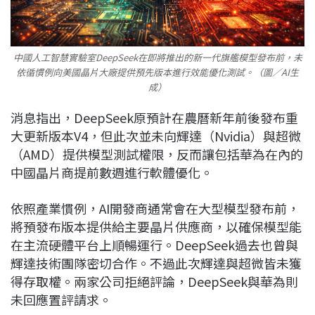
中國人工智慧實驗室DeepSeek在即將推出的新一代旗艦模型發布前，未
依循慣例向美國晶片大廠提供預先版本進行效能優化測試。（圖／AI生
成）
消息指出，DeepSeek原預計在農曆新年前後發布重
大更新版本V4，但此次並未向輝達（Nvidia）與超微
（AMD）提供模型測試權限，反而讓包括華為在內的
中國晶片商提前數週進行軟體優化。
依照產業慣例，AI開發商通常會在大型模型發布前，
將預發布版本提供給主要晶片供應商，以確保模型能
在主流硬體平台上順暢運行。DeepSeek過去也曾與
輝達技術團隊密切合作。不過此次輝達與超微皆未獲
得存取權。兩家公司拒絕評論，DeepSeek與華為則
未回應置評請求。