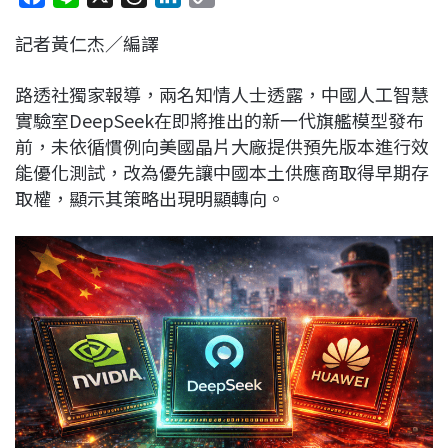
a
i
h
i
o
記者黃仁杰／編譯
c
n
r
n
p
e
e
e
k
y
路透社獨家報導，兩名知情人士透露，中國人工智慧
b
a
e
L
實驗室DeepSeek在即將推出的新一代旗艦模型發布
o
d
d
i
前，未依循慣例向美國晶片大廠提供預先版本進行效
o
s
I
n
能優化測試，改為優先讓中國本土供應商取得早期存
k
n
k
取權，顯示其策略出現明顯轉向。